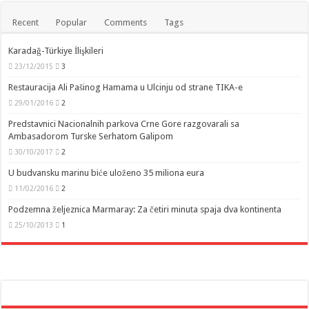
Recent
Popular
Comments
Tags
Karadağ-Türkiye İlişkileri
23/12/2015
3
Restauracija Ali Pašinog Hamama u Ulcinju od strane TIKA-e
29/01/2016
2
Predstavnici Nacionalnih parkova Crne Gore razgovarali sa
Ambasadorom Turske Serhatom Galipom
30/10/2017
2
U budvansku marinu biće uloženo 35 miliona eura
11/02/2016
2
Podzemna željeznica Marmaray: Za četiri minuta spaja dva kontinenta
25/10/2013
1