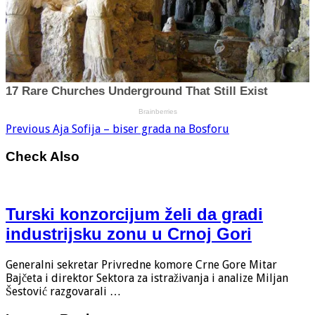
Previous
Aja Sofija – biser grada na Bosforu
Check Also
Turski konzorcijum želi da gradi
industrijsku zonu u Crnoj Gori
Generalni sekretar Privredne komore Crne Gore Mitar
Bajčeta i direktor Sektora za istraživanja i analize Miljan
Šestović razgovarali …