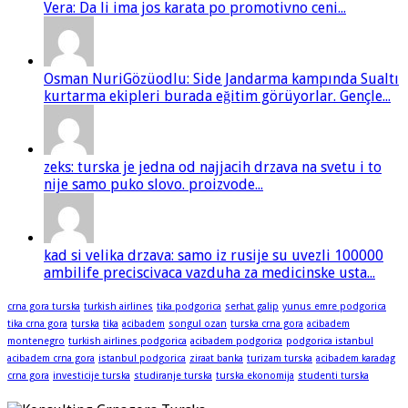
Vera: Da li ima jos karata po promotivno ceni...
Osman NuriGözüodlu: Side Jandarma kampında Sualtı
kurtarma ekipleri burada eğitim görüyorlar. Gençle...
zeks: turska je jedna od najjacih drzava na svetu i to
nije samo puko slovo. proizvode...
kad si velika drzava: samo iz rusije su uvezli 100000
ambilife preciscivaca vazduha za medicinske usta...
crna gora turska
turkish airlines
tika podgorica
serhat galip
yunus emre podgorica
tika crna gora
turska
tika
acibadem
songul ozan
turska crna gora
acibadem
montenegro
turkish airlines podgorica
acibadem podgorica
podgorica istanbul
acibadem crna gora
istanbul podgorica
ziraat banka
turizam turska
acibadem karadag
crna gora
investicije turska
studiranje turska
turska ekonomija
studenti turska