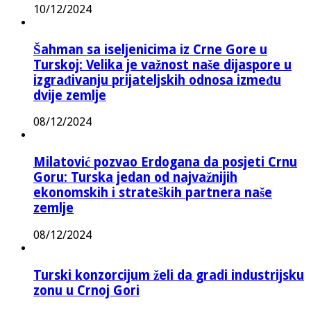
10/12/2024
Šahman sa iseljenicima iz Crne Gore u
Turskoj: Velika je važnost naše dijaspore u
izgrađivanju prijateljskih odnosa između
dvije zemlje
08/12/2024
Milatović pozvao Erdogana da posjeti Crnu
Goru: Turska jedan od najvažnijih
ekonomskih i strateških partnera naše
zemlje
08/12/2024
Turski konzorcijum želi da gradi industrijsku
zonu u Crnoj Gori