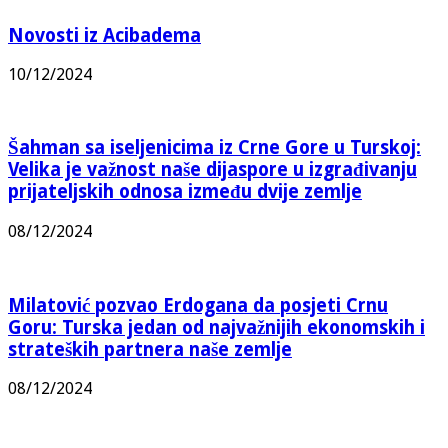
Novosti iz Acibadema
10/12/2024
Šahman sa iseljenicima iz Crne Gore u Turskoj:
Velika je važnost naše dijaspore u izgrađivanju
prijateljskih odnosa između dvije zemlje
08/12/2024
Milatović pozvao Erdogana da posjeti Crnu
Goru: Turska jedan od najvažnijih ekonomskih i
strateških partnera naše zemlje
08/12/2024