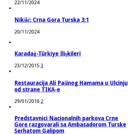
22/11/2024
Nikšić: Crna Gora Turska 3:1
20/11/2024
Karadağ-Türkiye İlişkileri
23/12/2015
3
Restauracija Ali Pašinog Hamama u Ulcinju
od strane TIKA-e
29/01/2016
2
Predstavnici Nacionalnih parkova Crne
Gore razgovarali sa Ambasadorom Turske
Serhatom Galipom