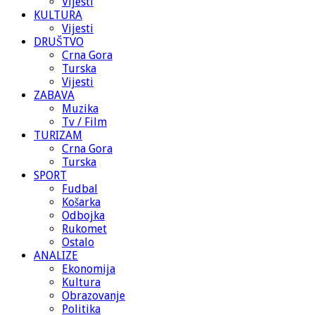
Vijesti
KULTURA
Vijesti
DRUŠTVO
Crna Gora
Turska
Vijesti
ZABAVA
Muzika
Tv / Film
TURIZAM
Crna Gora
Turska
SPORT
Fudbal
Košarka
Odbojka
Rukomet
Ostalo
ANALIZE
Ekonomija
Kultura
Obrazovanje
Politika