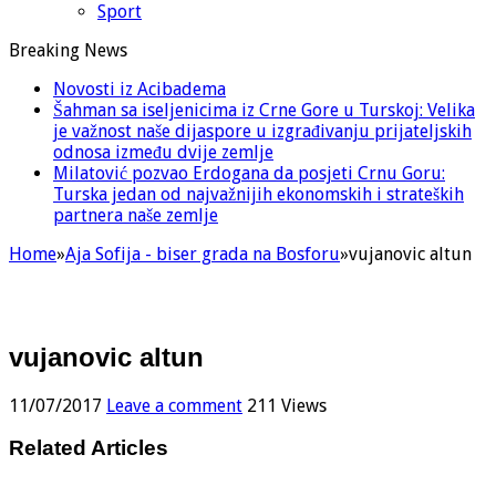
Sport
Breaking News
Novosti iz Acibadema
Šahman sa iseljenicima iz Crne Gore u Turskoj: Velika
je važnost naše dijaspore u izgrađivanju prijateljskih
odnosa između dvije zemlje
Milatović pozvao Erdogana da posjeti Crnu Goru:
Turska jedan od najvažnijih ekonomskih i strateških
partnera naše zemlje
Home
»
Aja Sofija - biser grada na Bosforu
»
vujanovic altun
vujanovic altun
11/07/2017
Leave a comment
211 Views
Related Articles