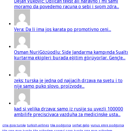
Dejan Vukovic: Odlican tekst ali naravno i mi sami
moramo da povedemo racuna o sebi i svom zdra...
Vera: Da li ima jos karata po promotivno ceni...
Osman NuriGözüodlu: Side Jandarma kampında Sualtı
kurtarma ekipleri burada eğitim görüyorlar. Gençle...
zeks: turska je jedna od najjacih drzava na svetu i to
nije samo puko slovo. proizvode...
kad si velika drzava: samo iz rusije su uvezli 100000
ambilife preciscivaca vazduha za medicinske usta...
crna gora turska
turkish airlines
tika podgorica
serhat galip
yunus emre podgorica
tika crna gora
turska
tika
acibadem
songul ozan
turska crna gora
acibadem