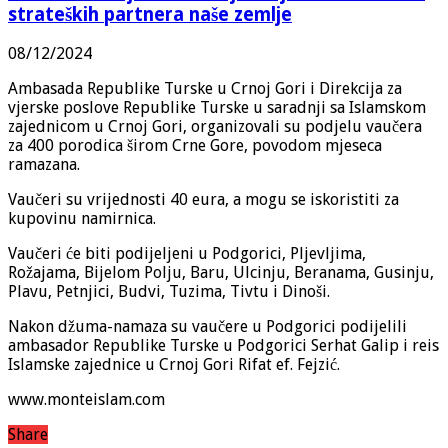
strateških partnera naše zemlje
08/12/2024
Ambasada Republike Turske u Crnoj Gori i Direkcija za
vjerske poslove Republike Turske u saradnji sa Islamskom
zajednicom u Crnoj Gori, organizovali su podjelu vaučera
za 400 porodica širom Crne Gore, povodom mjeseca
ramazana.
Vaučeri su vrijednosti 40 eura, a mogu se iskoristiti za
kupovinu namirnica.
Vaučeri će biti podijeljeni u Podgorici, Pljevljima,
Rožajama, Bijelom Polju, Baru, Ulcinju, Beranama, Gusinju,
Plavu, Petnjici, Budvi, Tuzima, Tivtu i Dinoši.
Nakon džuma-namaza su vaučere u Podgorici podijelili
ambasador Republike Turske u Podgorici Serhat Galip i reis
Islamske zajednice u Crnoj Gori Rifat ef. Fejzić.
www.monteislam.com
Share