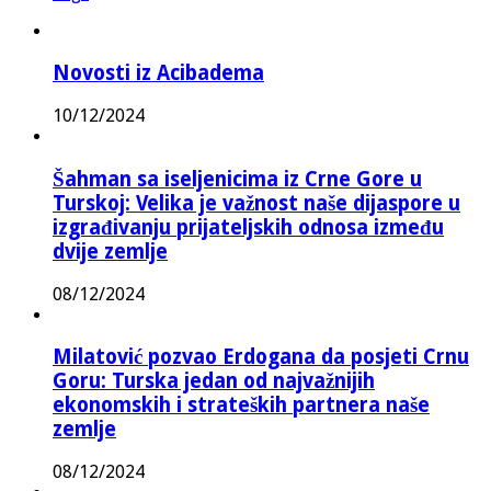
Novosti iz Acibadema
10/12/2024
Šahman sa iseljenicima iz Crne Gore u
Turskoj: Velika je važnost naše dijaspore u
izgrađivanju prijateljskih odnosa između
dvije zemlje
08/12/2024
Milatović pozvao Erdogana da posjeti Crnu
Goru: Turska jedan od najvažnijih
ekonomskih i strateških partnera naše
zemlje
08/12/2024