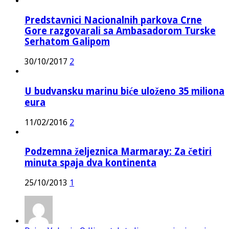
Predstavnici Nacionalnih parkova Crne
Gore razgovarali sa Ambasadorom Turske
Serhatom Galipom
30/10/2017
2
U budvansku marinu biće uloženo 35 miliona
eura
11/02/2016
2
Podzemna željeznica Marmaray: Za četiri
minuta spaja dva kontinenta
25/10/2013
1