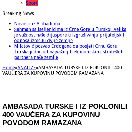
Sport
Breaking News
Novosti iz Acibadema
Šahman sa iseljenicima iz Crne Gore u Turskoj: Velika
je važnost naše dijaspore u izgrađivanju prijateljskih
odnosa između dvije zemlje
Milatović pozvao Erdogana da posjeti Crnu Goru:
Turska jedan od najvažnijih ekonomskih i strateških
partnera naše zemlje
Home
»
ANALIZE
»
AMBASADA TURSKE I IZ POKLONILI 400
VAUČERA ZA KUPOVINU POVODOM RAMAZANA
AMBASADA TURSKE I IZ POKLONILI
400 VAUČERA ZA KUPOVINU
POVODOM RAMAZANA