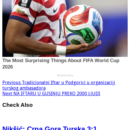
Previous
Tradicionalni Iftar u Podgorici u organizaciji
turskog ambasadora
Next
NA IFTARU U GUSINJU PREKO 2000 LJUDI
Check Also
Nikšić: Crna Gora Turska 3:1