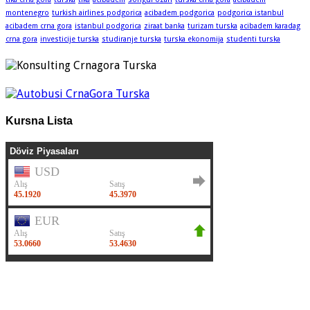
montenegro
turkish airlines podgorica
acibadem podgorica
podgorica istanbul
acibadem crna gora
istanbul podgorica
ziraat banka
turizam turska
acibadem karadag
crna gora
investicije turska
studiranje turska
turska ekonomija
studenti turska
Kursna Lista