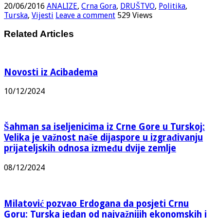
20/06/2016
ANALIZE
,
Crna Gora
,
DRUŠTVO
,
Politika
,
Turska
,
Vijesti
Leave a comment
529 Views
Related Articles
Novosti iz Acibadema
10/12/2024
Šahman sa iseljenicima iz Crne Gore u Turskoj:
Velika je važnost naše dijaspore u izgrađivanju
prijateljskih odnosa između dvije zemlje
08/12/2024
Milatović pozvao Erdogana da posjeti Crnu
Goru: Turska jedan od najvažnijih ekonomskih i