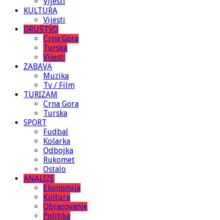
Vijesti
KULTURA
Vijesti
DRUŠTVO
Crna Gora
Turska
Vijesti
ZABAVA
Muzika
Tv / Film
TURIZAM
Crna Gora
Turska
SPORT
Fudbal
Košarka
Odbojka
Rukomet
Ostalo
ANALIZE
Ekonomija
Kultura
Obrazovanje
Politika