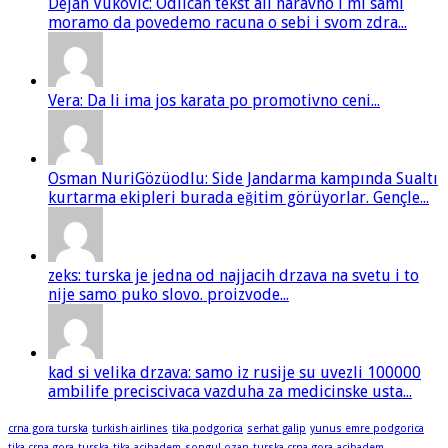
Dejan Vukovic: Odlican tekst ali naravno i mi sami
moramo da povedemo racuna o sebi i svom zdra...
Vera: Da li ima jos karata po promotivno ceni...
Osman NuriGözüodlu: Side Jandarma kampında Sualtı
kurtarma ekipleri burada eğitim görüyorlar. Gençle...
zeks: turska je jedna od najjacih drzava na svetu i to
nije samo puko slovo. proizvode...
kad si velika drzava: samo iz rusije su uvezli 100000
ambilife preciscivaca vazduha za medicinske usta...
crna gora turska
turkish airlines
tika podgorica
serhat galip
yunus emre podgorica
tika crna gora
turska
tika
acibadem
songul ozan
turska crna gora
acibadem