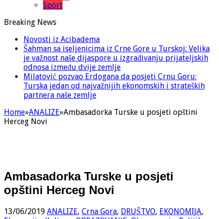
Sport
Breaking News
Novosti iz Acibadema
Šahman sa iseljenicima iz Crne Gore u Turskoj: Velika
je važnost naše dijaspore u izgrađivanju prijateljskih
odnosa između dvije zemlje
Milatović pozvao Erdogana da posjeti Crnu Goru:
Turska jedan od najvažnijih ekonomskih i strateških
partnera naše zemlje
Home
»
ANALIZE
»
Ambasadorka Turske u posjeti opštini
Herceg Novi
Ambasadorka Turske u posjeti
opštini Herceg Novi
13/06/2019
ANALIZE
,
Crna Gora
,
DRUŠTVO
,
EKONOMIJA
,