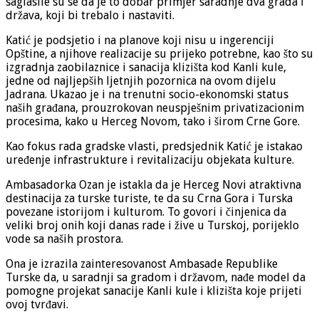
saglasile su se da je to dobar primjer saradnje dva grada i
država, koji bi trebalo i nastaviti.
Katić je podsjetio i na planove koji nisu u ingerenciji
Opštine, a njihove realizacije su prijeko potrebne, kao što su
izgradnja zaobilaznice i sanacija klizišta kod Kanli kule,
jedne od najljepših ljetnjih pozornica na ovom dijelu
Jadrana. Ukazao je i na trenutni socio-ekonomski status
naših građana, prouzrokovan neuspješnim privatizacionim
procesima, kako u Herceg Novom, tako i širom Crne Gore.
Kao fokus rada gradske vlasti, predsjednik Katić je istakao
uređenje infrastrukture i revitalizaciju objekata kulture.
Ambasadorka Ozan je istakla da je Herceg Novi atraktivna
destinacija za turske turiste, te da su Crna Gora i Turska
povezane istorijom i kulturom. To govori i činjenica da
veliki broj onih koji danas rade i žive u Turskoj, porijeklo
vode sa naših prostora.
Ona je izrazila zainteresovanost Ambasade Republike
Turske da, u saradnji sa gradom i državom, nađe model da
pomogne projekat sanacije Kanli kule i klizišta koje prijeti
ovoj tvrđavi.