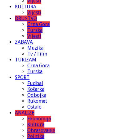
Vijesti
KULTURA
Vijesti
DRUŠTVO
Crna Gora
Turska
Vijesti
ZABAVA
Muzika
Tv / Film
TURIZAM
Crna Gora
Turska
SPORT
Fudbal
Košarka
Odbojka
Rukomet
Ostalo
ANALIZE
Ekonomija
Kultura
Obrazovanje
Politika