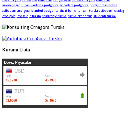
montenegro
turkish airlines podgorica
acibadem podgorica
podgorica istanbul
acibadem crna gora
istanbul podgorica
ziraat banka
turizam turska
acibadem karadag
crna gora
investicije turska
studiranje turska
turska ekonomija
studenti turska
Kursna Lista