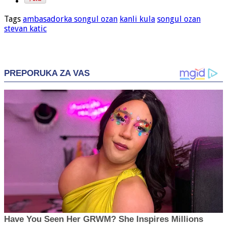
Tags
ambasadorka songul ozan
kanli kula
songul ozan
stevan katic