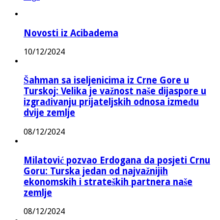
Novosti iz Acibadema
10/12/2024
Šahman sa iseljenicima iz Crne Gore u
Turskoj: Velika je važnost naše dijaspore u
izgrađivanju prijateljskih odnosa između
dvije zemlje
08/12/2024
Milatović pozvao Erdogana da posjeti Crnu
Goru: Turska jedan od najvažnijih
ekonomskih i strateških partnera naše
zemlje
08/12/2024