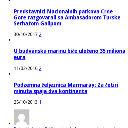
Predstavnici Nacionalnih parkova Crne
Gore razgovarali sa Ambasadorom Turske
Serhatom Galipom
30/10/2017
2
U budvansku marinu biće uloženo 35 miliona
eura
11/02/2016
2
Podzemna željeznica Marmaray: Za četiri
minuta spaja dva kontinenta
25/10/2013
1