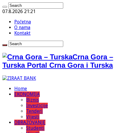
07.8.2026 21:21
Početna
O nama
Kontakt
Crna Gora –
Turska Portal Crna Gora i Turska
Home
EKONOMIJA
Biznis
Investicije
Tenderi
Vijesti
OBRAZOVANJE
Studenti