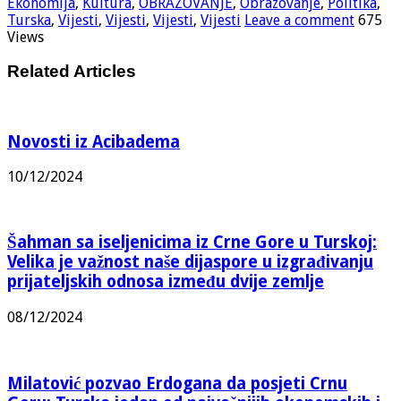
Ekonomija
,
Kultura
,
OBRAZOVANJE
,
Obrazovanje
,
Politika
,
Turska
,
Vijesti
,
Vijesti
,
Vijesti
,
Vijesti
Leave a comment
675
Views
Related Articles
Novosti iz Acibadema
10/12/2024
Šahman sa iseljenicima iz Crne Gore u Turskoj:
Velika je važnost naše dijaspore u izgrađivanju
prijateljskih odnosa između dvije zemlje
08/12/2024
Milatović pozvao Erdogana da posjeti Crnu