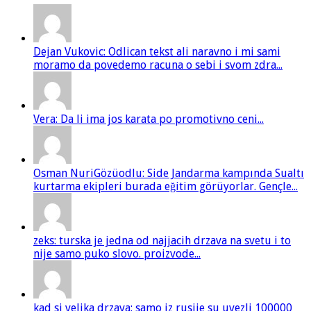
Dejan Vukovic: Odlican tekst ali naravno i mi sami
moramo da povedemo racuna o sebi i svom zdra...
Vera: Da li ima jos karata po promotivno ceni...
Osman NuriGözüodlu: Side Jandarma kampında Sualtı
kurtarma ekipleri burada eğitim görüyorlar. Gençle...
zeks: turska je jedna od najjacih drzava na svetu i to
nije samo puko slovo. proizvode...
kad si velika drzava: samo iz rusije su uvezli 100000