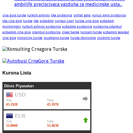
ambilife preciscivaca vazduha za medicinske usta...
crna gora turska
turkish airlines
tika podgorica
serhat galip
yunus emre podgorica
tika crna gora
turska
tika
acibadem
songul ozan
turska crna gora
acibadem
montenegro
turkish airlines podgorica
acibadem podgorica
podgorica istanbul
acibadem crna gora
istanbul podgorica
ziraat banka
turizam turska
acibadem karadag
crna gora
investicije turska
studiranje turska
turska ekonomija
studenti turska
Kursna Lista