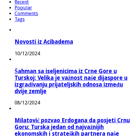
Recent
Popular
Comments
Tags
Novosti iz Acibadema
10/12/2024
Šahman sa iseljenicima iz Crne Gore u
Turskoj: Velika je važnost naše dijaspore u
izgrađivanju prijateljskih odnosa između
dvije zemlje
08/12/2024
Milatović pozvao Erdogana da posjeti Crnu
Goru: Turska jedan od najvažnijih
ekonomskih i strateških partnera naše