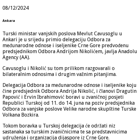
08/12/2024
Ankara
Turski ministar vanjskih poslova Mevlut Cavusoglu u
Ankari je u srijedu primio delegaciju Odbora za
međunarodne odnose i iseljenike Crne Gore predvođenu
predsjednikom Odbora Andrijom Nikolićem, javlja Anadolu
Agency (AA).
Cavusoglu i Nikolić su tom prilikom razgovarali o
bilateralnim odnosima i drugim važnim pitanjima.
Delegacija Odbora za međunarodne odnose i iseljenike koju
čine predsjednik Odbora Andrija Nikolić, i članovi Dragutin
Papović i Ervin Ibrahimović boravi u zvaničnoj posjeti
Republici Turskoj od 11. do 14. juna na poziv predsjednika
Odbora za vanjske poslove Velike narodne skupštine Turske
Volkana Bozkira.
Tokom boravka u Turskoj delegacija će održati niz
sastanaka sa turskim zvaničnicima te sa predstavnicima
udruženja i organizacija dijaspore iz Crne Gore.