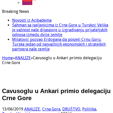
Sport
Breaking News
Novosti iz Acibadema
Šahman sa iseljenicima iz Crne Gore u Turskoj: Velika
je važnost naše dijaspore u izgrađivanju prijateljskih
odnosa između dvije zemlje
Milatović pozvao Erdogana da posjeti Crnu Goru:
Turska jedan od najvažnijih ekonomskih i strateških
partnera naše zemlje
Home
»
ANALIZE
»
Cavusoglu u Ankari primio delegaciju
Crne Gore
Cavusoglu u Ankari primio delegaciju
Crne Gore
13/06/2019
ANALIZE
,
Crna Gora
,
DRUŠTVO
,
Politika
,