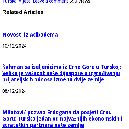
Turska
,
Vijesti
Leave a comment
590 Views
Related Articles
Novosti iz Acibadema
10/12/2024
Šahman sa iseljenicima iz Crne Gore u Turskoj:
Velika je važnost naše dijaspore u izgrađivanju
prijateljskih odnosa između dvije zemlje
08/12/2024
Milatović pozvao Erdogana da posjeti Crnu
Goru: Turska jedan od najvažnijih ekonomskih i
strateških partnera naše zemlje