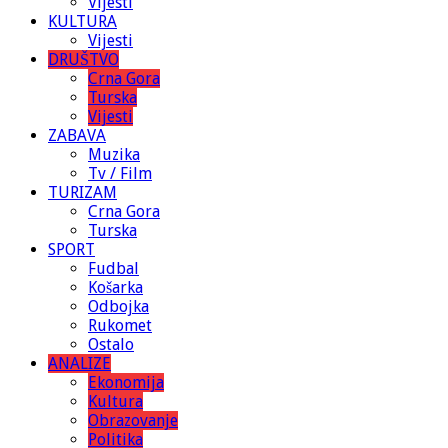
Vijesti
KULTURA
Vijesti
DRUŠTVO
Crna Gora
Turska
Vijesti
ZABAVA
Muzika
Tv / Film
TURIZAM
Crna Gora
Turska
SPORT
Fudbal
Košarka
Odbojka
Rukomet
Ostalo
ANALIZE
Ekonomija
Kultura
Obrazovanje
Politika