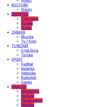
Vijesti
KULTURA
Vijesti
DRUŠTVO
Crna Gora
Turska
Vijesti
ZABAVA
Muzika
Tv / Film
TURIZAM
Crna Gora
Turska
SPORT
Fudbal
Košarka
Odbojka
Rukomet
Ostalo
ANALIZE
Ekonomija
Kultura
Obrazovanje
Politika