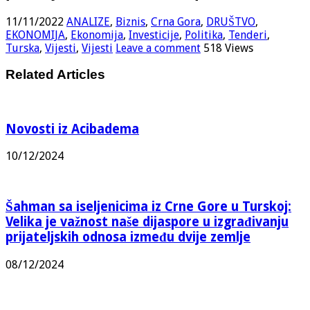
11/11/2022
ANALIZE
,
Biznis
,
Crna Gora
,
DRUŠTVO
,
EKONOMIJA
,
Ekonomija
,
Investicije
,
Politika
,
Tenderi
,
Turska
,
Vijesti
,
Vijesti
Leave a comment
518 Views
Related Articles
Novosti iz Acibadema
10/12/2024
Šahman sa iseljenicima iz Crne Gore u Turskoj:
Velika je važnost naše dijaspore u izgrađivanju
prijateljskih odnosa između dvije zemlje
08/12/2024