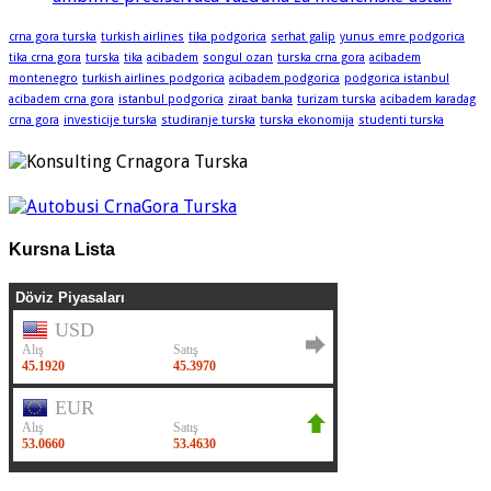
crna gora turska
turkish airlines
tika podgorica
serhat galip
yunus emre podgorica
tika crna gora
turska
tika
acibadem
songul ozan
turska crna gora
acibadem
montenegro
turkish airlines podgorica
acibadem podgorica
podgorica istanbul
acibadem crna gora
istanbul podgorica
ziraat banka
turizam turska
acibadem karadag
crna gora
investicije turska
studiranje turska
turska ekonomija
studenti turska
Kursna Lista