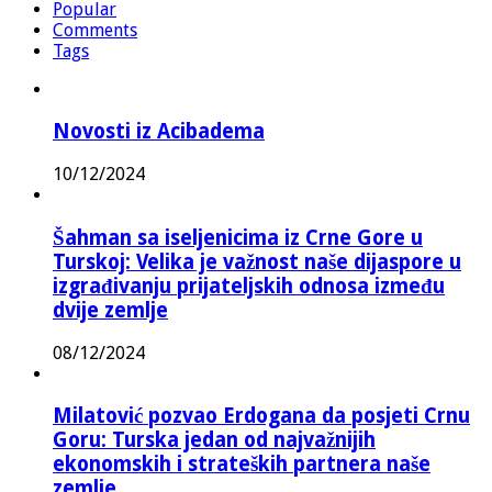
Popular
Comments
Tags
Novosti iz Acibadema
10/12/2024
Šahman sa iseljenicima iz Crne Gore u
Turskoj: Velika je važnost naše dijaspore u
izgrađivanju prijateljskih odnosa između
dvije zemlje
08/12/2024
Milatović pozvao Erdogana da posjeti Crnu
Goru: Turska jedan od najvažnijih
ekonomskih i strateških partnera naše
zemlje