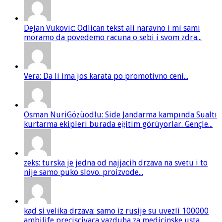
Dejan Vukovic: Odlican tekst ali naravno i mi sami
moramo da povedemo racuna o sebi i svom zdra...
Vera: Da li ima jos karata po promotivno ceni...
Osman NuriGözüodlu: Side Jandarma kampında Sualtı
kurtarma ekipleri burada eğitim görüyorlar. Gençle...
zeks: turska je jedna od najjacih drzava na svetu i to
nije samo puko slovo. proizvode...
kad si velika drzava: samo iz rusije su uvezli 100000
ambilife preciscivaca vazduha za medicinske usta...