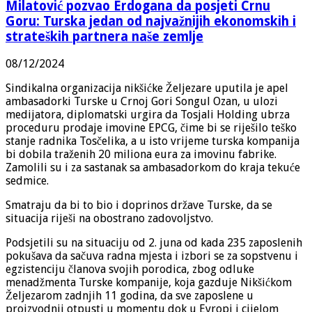
Milatović pozvao Erdogana da posjeti Crnu
Goru: Turska jedan od najvažnijih ekonomskih i
strateških partnera naše zemlje
08/12/2024
Sindikalna organizacija nikšićke Željezare uputila je apel
ambasadorki Turske u Crnoj Gori Songul Ozan, u ulozi
medijatora, diplomatski urgira da Tosjali Holding ubrza
proceduru prodaje imovine EPCG, čime bi se riješilo teško
stanje radnika Tosčelika, a u isto vrijeme turska kompanija
bi dobila traženih 20 miliona eura za imovinu fabrike.
Zamolili su i za sastanak sa ambasadorkom do kraja tekuće
sedmice.
Smatraju da bi to bio i doprinos države Turske, da se
situacija riješi na obostrano zadovoljstvo.
Podsjetili su na situaciju od 2. juna od kada 235 zaposlenih
pokušava da sačuva radna mjesta i izbori se za sopstvenu i
egzistenciju članova svojih porodica, zbog odluke
menadžmenta Turske kompanije, koja gazduje Nikšićkom
Željezarom zadnjih 11 godina, da sve zaposlene u
proizvodnji otpusti u momentu dok u Evropi i cijelom