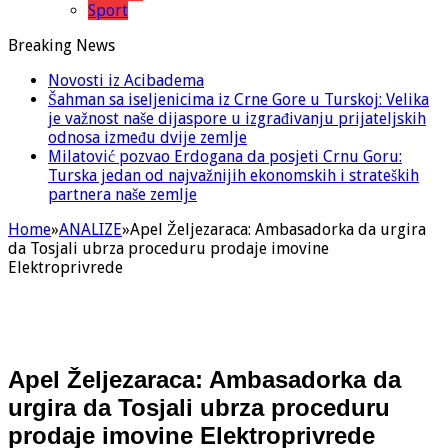
Sport
Breaking News
Novosti iz Acibadema
Šahman sa iseljenicima iz Crne Gore u Turskoj: Velika
je važnost naše dijaspore u izgrađivanju prijateljskih
odnosa između dvije zemlje
Milatović pozvao Erdogana da posjeti Crnu Goru:
Turska jedan od najvažnijih ekonomskih i strateških
partnera naše zemlje
Home
»
ANALIZE
»
Apel Željezaraca: Ambasadorka da urgira
da Tosjali ubrza proceduru prodaje imovine
Elektroprivrede
Apel Željezaraca: Ambasadorka da
urgira da Tosjali ubrza proceduru
prodaje imovine Elektroprivrede