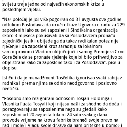
svijetu traje jedna od najvećih ekonomskih kriza u
poslednjem vijeku.
“Naš položaj je još više pogoršan od 31 avgusta ove godine
odlukom Poslodavca da uruči otkaze Ugovora o radu za 229
zaposlenih iako su svi zaposleni i Sindikalna organizacija
skoro 3 mjeseca pokušavali da sa Poslodavcem pronađu
zajednički jezik i ubijede ga da takav radikalan potez nije
rješenje i da zaposleni kroz saradnju sa lokalnom
samoupravom i Vladom uključujući i samog Premijera Crne
Gore žele da se pronađe rješenje koje bi bilo prihvatljivo za
obje strane kako za zaposlene tako i za Poslodavca”, piše u
dopisu.
Ističu i da je menadžment Tosčelika ignorisao svaki zahtjev
radnika i prema njima se odnio neodgovorno i poslovno
neetički.
“Posebno smo rezignirani odnosom Tosjali Holdinga i
Vlasnika Fuata Tosyali koji nijesu našli za shodno da dođu i
porazgovaraju sa zaposlenima nego su gledali kako
zaposleni od 20 avgusta tokom 24 sata svakog dana
provode vrijeme na krovu fabrike braneći svoje pravo na
rad i moleći Vladu svoje države da nam pritekne u pomoć i