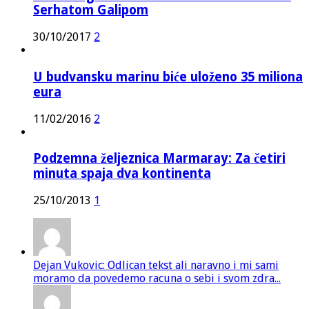
Serhatom Galipom
30/10/2017
2
U budvansku marinu biće uloženo 35 miliona
eura
11/02/2016
2
Podzemna željeznica Marmaray: Za četiri
minuta spaja dva kontinenta
25/10/2013
1
Dejan Vukovic: Odlican tekst ali naravno i mi sami
moramo da povedemo racuna o sebi i svom zdra...