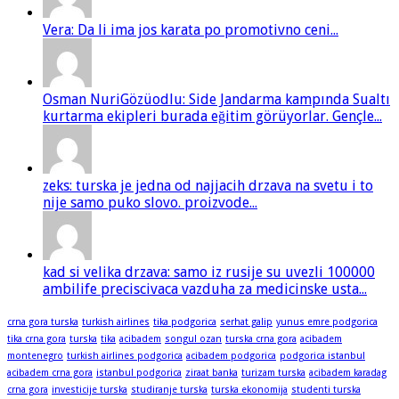
Vera: Da li ima jos karata po promotivno ceni...
Osman NuriGözüodlu: Side Jandarma kampında Sualtı
kurtarma ekipleri burada eğitim görüyorlar. Gençle...
zeks: turska je jedna od najjacih drzava na svetu i to
nije samo puko slovo. proizvode...
kad si velika drzava: samo iz rusije su uvezli 100000
ambilife preciscivaca vazduha za medicinske usta...
crna gora turska
turkish airlines
tika podgorica
serhat galip
yunus emre podgorica
tika crna gora
turska
tika
acibadem
songul ozan
turska crna gora
acibadem
montenegro
turkish airlines podgorica
acibadem podgorica
podgorica istanbul
acibadem crna gora
istanbul podgorica
ziraat banka
turizam turska
acibadem karadag
crna gora
investicije turska
studiranje turska
turska ekonomija
studenti turska