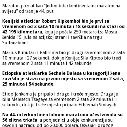
Maraton poznat kao “Jedini interkontinentalni maraton na
svijetu” održan je 44. put.
Kenijski atletičar Robert Kipkemboi bio je prvi sa
vremenom od 2 sata 10 minuta i 18 sekundi na stazi od
42.195 kilometara
, koja je počela 250 metara iza Mosta
šehida 15. jula na azijskoj strani i završila na trgu
Sultanahmet.
Marius Kimutai iz Bahreina bio je drugi sa vremenom 2 sata
10 minuta i 27 sekundi, dok je Kenijac Sila Kiptoo bio treći
sa vremenom 2 sata 11 minuta i 42 sekunde.
Etiopska atletičarka Sechale Dalasa u kategoriji žena
završila je stazu na prvom mjestu sa vremenom 2 sata,
25 minuta i 54 sekunde.
Etiopljankama je pripalo i drugo i treće mjesto. Druga je
bila Melesech Tsegaye sa vremenom 2 sata 29 minuta i 1
sekundu, dok je treće mjesto pripalo Ethlemah Sintayeh.
Na 44. interkontinentalnom maratonu učestvovala su
56 elitna trkača
, a pobjednici u obje konkurencije su
osvojili nagradu od po 20.000 dolara. Osvajači drugog