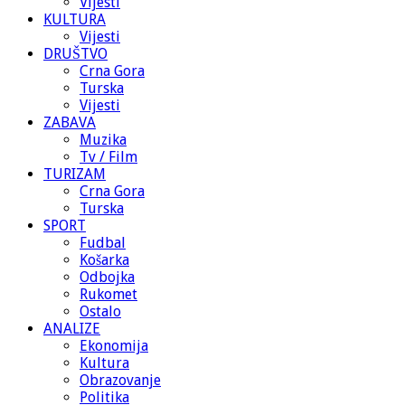
Vijesti
KULTURA
Vijesti
DRUŠTVO
Crna Gora
Turska
Vijesti
ZABAVA
Muzika
Tv / Film
TURIZAM
Crna Gora
Turska
SPORT
Fudbal
Košarka
Odbojka
Rukomet
Ostalo
ANALIZE
Ekonomija
Kultura
Obrazovanje
Politika