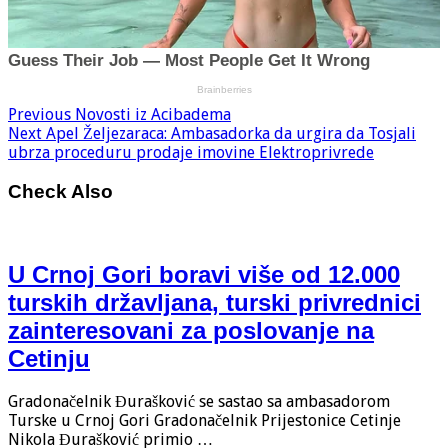
Previous
Novosti iz Acibadema
Next
Apel Željezaraca: Ambasadorka da urgira da Tosjali
ubrza proceduru prodaje imovine Elektroprivrede
Check Also
U Crnoj Gori boravi više od 12.000
turskih državljana, turski privrednici
zainteresovani za poslovanje na
Cetinju
Gradonačelnik Đurašković se sastao sa ambasadorom
Turske u Crnoj Gori Gradonačelnik Prijestonice Cetinje
Nikola Đurašković primio …