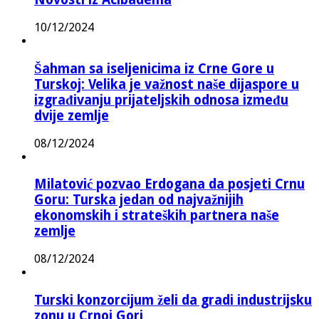
10/12/2024
Šahman sa iseljenicima iz Crne Gore u
Turskoj: Velika je važnost naše dijaspore u
izgrađivanju prijateljskih odnosa između
dvije zemlje
08/12/2024
Milatović pozvao Erdogana da posjeti Crnu
Goru: Turska jedan od najvažnijih
ekonomskih i strateških partnera naše
zemlje
08/12/2024
Turski konzorcijum želi da gradi industrijsku
zonu u Crnoj Gori