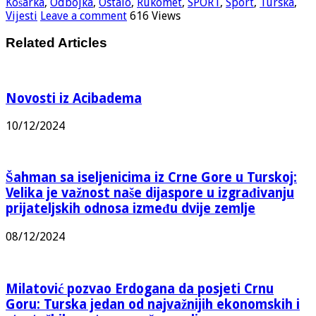
Košarka
,
Odbojka
,
Ostalo
,
Rukomet
,
SPORT
,
Sport
,
Turska
,
Vijesti
Leave a comment
616 Views
Related Articles
Novosti iz Acibadema
10/12/2024
Šahman sa iseljenicima iz Crne Gore u Turskoj:
Velika je važnost naše dijaspore u izgrađivanju
prijateljskih odnosa između dvije zemlje
08/12/2024
Milatović pozvao Erdogana da posjeti Crnu
Goru: Turska jedan od najvažnijih ekonomskih i