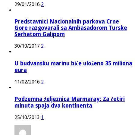
29/01/2016
2
Predstavnici Nacionalnih parkova Crne
Gore razgovarali sa Ambasadorom Turske
Serhatom Galipom
30/10/2017
2
U budvansku marinu biće uloženo 35 miliona
eura
11/02/2016
2
Podzemna željeznica Marmaray: Za četiri
minuta spaja dva kontinenta
25/10/2013
1