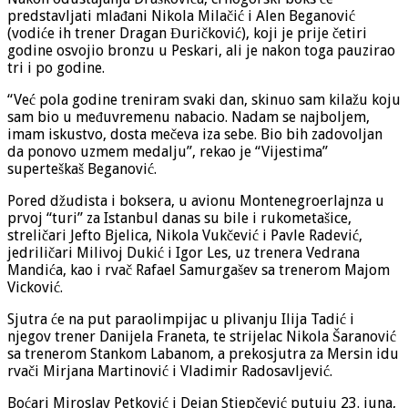
predstavljati mlađani Nikola Milačić i Alen Beganović
(vodiće ih trener Dragan Đuričković), koji je prije četiri
godine osvojio bronzu u Peskari, ali je nakon toga pauzirao
tri i po godine.
“Već pola godine treniram svaki dan, skinuo sam kilažu koju
sam bio u međuvremenu nabacio. Nadam se najboljem,
imam iskustvo, dosta mečeva iza sebe. Bio bih zadovoljan
da ponovo uzmem medalju”, rekao je “Vijestima”
superteškaš Beganović.
Pored džudista i boksera, u avionu Montenegroerlajnza u
prvoj “turi” za Istanbul danas su bile i rukometašice,
streličari Jefto Bjelica, Nikola Vukčević i Pavle Radević,
jedriličari Milivoj Dukić i Igor Les, uz trenera Vedrana
Mandića, kao i rvač Rafael Samurgašev sa trenerom Majom
Vicković.
Sjutra će na put paraolimpijac u plivanju Ilija Tadić i
njegov trener Danijela Franeta, te strijelac Nikola Šaranović
sa trenerom Stankom Labanom, a prekosjutra za Mersin idu
rvači Mirjana Martinović i Vladimir Radosavljević.
Boćari Miroslav Petković i Dejan Stjepčević putuju 23. juna,