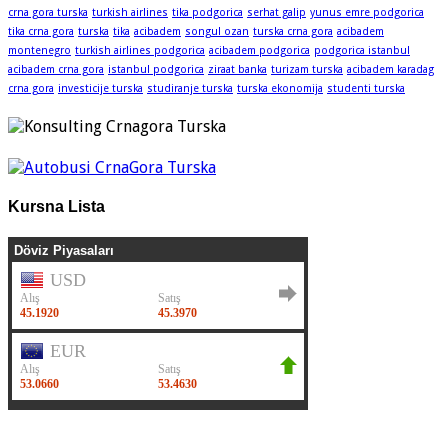
crna gora turska
turkish airlines
tika podgorica
serhat galip
yunus emre podgorica
tika crna gora
turska
tika
acibadem
songul ozan
turska crna gora
acibadem
montenegro
turkish airlines podgorica
acibadem podgorica
podgorica istanbul
acibadem crna gora
istanbul podgorica
ziraat banka
turizam turska
acibadem karadag
crna gora
investicije turska
studiranje turska
turska ekonomija
studenti turska
Kursna Lista