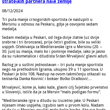
strateških partnera naše zemlje
08/12/2024
Tri puta manje crnogorskih sportista će nastupiti u
Mersinu u odnosu na Peskaru, gdje je osvojeno sedam
medalja.
Sedam medalja u Peskari, od čega dvije zlatne (uz dvije
srebrne i tri bronzane), prije četiri godine, bile su veliki
uspjeh. Očekivanja za Mediteranske igre u Mersinu (20. –
30. jun) su manja, malo ko i pominje medalje, iako je jasno
da su rukometašice i džudista Srđan Mrvaljević glavni aduti.
Razlog je u suštini jednostavan – tri puta manje sportista
nego na prethodnim Igrama, ukupno 39 u 11 sportova. U
Peskari je bilo 108. Nastup na ovom takmičenju otkazali su
teniserka Danka Kovinić i bokser Boško Drašković…
Mrvaljević, kome je, kako kaže, glavni cilj Svjetsko prvenstvo
u Sloveniji, ističe da je za Mersin “malo podigao formu”.
“Mediteranske igre u džudu su izuzetno jake. U Peskari
nijesam imao uspjeha, izgubio sam u prvom kolu. Nadam
se da ću u Mersinu pružiti malo bolje borbe. Ako sve bude