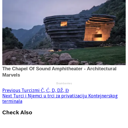
Previous
Turcizmi Č, Ć, D, DŽ, Đ
Next
Turci i Njemci u trci za privatizaciju Kontejnerskog
terminala
Check Also