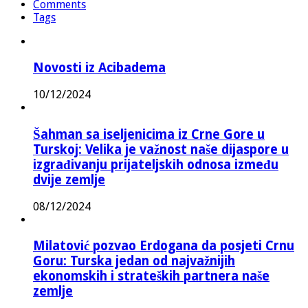
Comments
Tags
Novosti iz Acibadema
10/12/2024
Šahman sa iseljenicima iz Crne Gore u
Turskoj: Velika je važnost naše dijaspore u
izgrađivanju prijateljskih odnosa između
dvije zemlje
08/12/2024
Milatović pozvao Erdogana da posjeti Crnu
Goru: Turska jedan od najvažnijih
ekonomskih i strateških partnera naše
zemlje