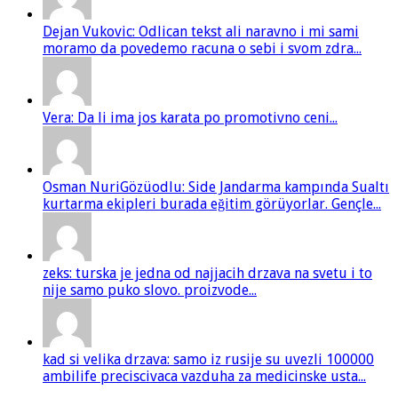
Dejan Vukovic: Odlican tekst ali naravno i mi sami
moramo da povedemo racuna o sebi i svom zdra...
Vera: Da li ima jos karata po promotivno ceni...
Osman NuriGözüodlu: Side Jandarma kampında Sualtı
kurtarma ekipleri burada eğitim görüyorlar. Gençle...
zeks: turska je jedna od najjacih drzava na svetu i to
nije samo puko slovo. proizvode...
kad si velika drzava: samo iz rusije su uvezli 100000
ambilife preciscivaca vazduha za medicinske usta...