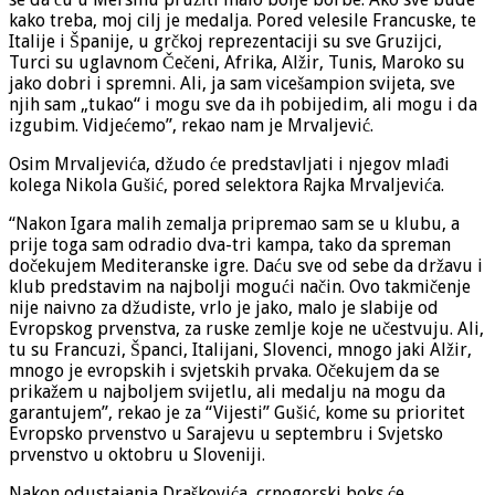
kako treba, moj cilj je medalja. Pored velesile Francuske, te
Italije i Španije, u grčkoj reprezentaciji su sve Gruzijci,
Turci su uglavnom Čečeni, Afrika, Alžir, Tunis, Maroko su
jako dobri i spremni. Ali, ja sam vicešampion svijeta, sve
njih sam „tukao“ i mogu sve da ih pobijedim, ali mogu i da
izgubim. Vidjećemo”, rekao nam je Mrvaljević.
Osim Mrvaljevića, džudo će predstavljati i njegov mlađi
kolega Nikola Gušić, pored selektora Rajka Mrvaljevića.
“Nakon Igara malih zemalja pripremao sam se u klubu, a
prije toga sam odradio dva-tri kampa, tako da spreman
dočekujem Mediteranske igre. Daću sve od sebe da državu i
klub predstavim na najbolji mogući način. Ovo takmičenje
nije naivno za džudiste, vrlo je jako, malo je slabije od
Evropskog prvenstva, za ruske zemlje koje ne učestvuju. Ali,
tu su Francuzi, Španci, Italijani, Slovenci, mnogo jaki Alžir,
mnogo je evropskih i svjetskih prvaka. Očekujem da se
prikažem u najboljem svijetlu, ali medalju na mogu da
garantujem”, rekao je za “Vijesti” Gušić, kome su prioritet
Evropsko prvenstvo u Sarajevu u septembru i Svjetsko
prvenstvo u oktobru u Sloveniji.
Nakon odustajanja Draškovića, crnogorski boks će