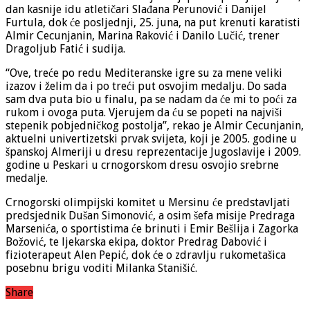
dan kasnije idu atletičari Slađana Perunović i Danijel
Furtula, dok će posljednji, 25. juna, na put krenuti karatisti
Almir Cecunjanin, Marina Raković i Danilo Lučić, trener
Dragoljub Fatić i sudija.
“Ove, treće po redu Mediteranske igre su za mene veliki
izazov i želim da i po treći put osvojim medalju. Do sada
sam dva puta bio u finalu, pa se nadam da će mi to poći za
rukom i ovoga puta. Vjerujem da ću se popeti na najviši
stepenik pobjedničkog postolja”, rekao je Almir Cecunjanin,
aktuelni univertizetski prvak svijeta, koji je 2005. godine u
španskoj Almeriji u dresu reprezentacije Jugoslavije i 2009.
godine u Peskari u crnogorskom dresu osvojio srebrne
medalje.
Crnogorski olimpijski komitet u Mersinu će predstavljati
predsjednik Dušan Simonović, a osim šefa misije Predraga
Marsenića, o sportistima će brinuti i Emir Bešlija i Zagorka
Božović, te ljekarska ekipa, doktor Predrag Dabović i
fizioterapeut Alen Pepić, dok će o zdravlju rukometašica
posebnu brigu voditi Milanka Stanišić.
Share