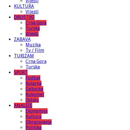
Vijesti
KULTURA
Vijesti
DRUŠTVO
Crna Gora
Turska
Vijesti
ZABAVA
Muzika
Tv / Film
TURIZAM
Crna Gora
Turska
SPORT
Fudbal
Košarka
Odbojka
Rukomet
Ostalo
ANALIZE
Ekonomija
Kultura
Obrazovanje
Politika