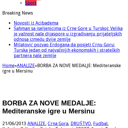
Sport
Breaking News
Novosti iz Acibadema
Šahman sa iseljenicima iz Crne Gore u Turskoj: Velika
je važnost naše dijaspore u izgrađivanju prijateljskih
odnosa između dvije zemlje
Milatović pozvao Erdogana da posjeti Crnu Goru:
Turska jedan od najvažnijih ekonomskih i strateških
partnera naše zemlje
Home
»
ANALIZE
»
BORBA ZA NOVE MEDALJE: Mediteranske
igre u Mersinu
BORBA ZA NOVE MEDALJE:
Mediteranske igre u Mersinu
21/06/2013
ANALIZE
,
Crna Gora
,
DRUŠTVO
,
Fudbal
,