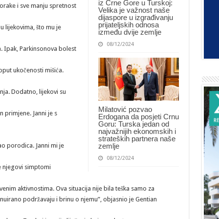
iz Crne Gore u Turskoj:
korake i sve manju spretnost
Velika je važnost naše
dijaspore u izgrađivanju
prijateljskih odnosa
u lijekovima, što mu je
između dvije zemlje
08/12/2024
. Ipak, Parkinsonova bolest
put ukočenosti mišića.
a. Dodatno, lijekovi su
Milatović pozvao
primjene. Janni je s
Erdogana da posjeti Crnu
Goru: Turska jedan od
najvažnijih ekonomskih i
strateških partnera naše
o porodica. Janni mi je
zemlje
08/12/2024
e njegovi simptomi
venim aktivnostima. Ova situacija nije bila teška samo za
inuirano podržavaju i brinu o njemu”, objasnio je Gentian