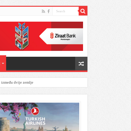
E
a između dvije zemlje