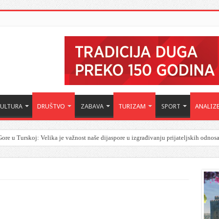
KULTURA
DRUŠTVO
ZABAVA
TURIZAM
SPORT
ANALIZ
ore u Turskoj: Velika je važnost naše dijaspore u izgrađivanju prijateljskih odnos