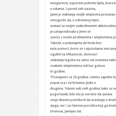
nesigurnost, usporene pokrete tijela, kraće 
u rukama. I pored svih izazova,
Janni je olakšanje svojih simptoma pronašao 
omogućilo da, u određenoj mjeri,
nastavi sa svojim svakodnevnim aktivnostima
je uznapredovala a Jenni se
suočio s novim problemima i simptomima po
Takođe, u pokušajima da hoda bez
tuđe pomoći, borio se s epizodama smrzavanj
izgubili na efikasnosti, donoseći
olakšanje tegoba na samo sat vremena nakon 
ovakvim simptomima izdržao gotovo
tri godine.
“Poznajemo se 20 godina i živimo zajedno ka
poput oca i svi brinemo jedni o
drugima. Tokom svih ovih godina, kako su s
pogoršavali, bilo mu je sve teže da rješava
svoje dnevne potrebe ili da učestvuje u društ
njega, već i za članove porodice koji ga kont
Drenova, Jannijev zet.