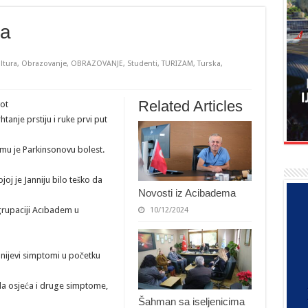
ma
ltura
,
Obrazovanje
,
OBRAZOVANJE
,
Studenti
,
TURIZAM
,
Turska
,
Related Articles
ot
htanje prstiju i ruke prvi put
mu je Parkinsonovu bolest.
oj je Janniju bilo teško da
Novosti iz Acibadema
grupaciji Acıbadem u
10/12/2024
nijevi simptomi u početku
a osjeća i druge simptome,
Šahman sa iseljenicima