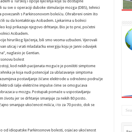
adem u Turskoj i opcije liječenja koje su dostupne
 su sve o operaciji duboke stimulacije mozga (DBS), tehnici
ma povezanih s Parkinsonovom bolešću. Ohrabreni onim što
učili su da kontaktiraju Acıbadem. Ljekarima u bolnici
eo koji prikazuje njegovo drhtanje. Bio je to prvi, početni
bolnici Acıbadem.
ije hirurškog liječenja, bili smo veoma uzbuđeni. Vjerovali
n uticaj i vrati mladalačku energiju koju je Janni oduvijek
a”, naglasio je Gentian.
nsonovu bolest
postoji, kod nekih pacijenata moguće je poništiti simptome
tehnika je koja nudi potencijal za ublažavanje simptoma
zumijeva postavljanje žičane elektrode u određeno područje
 elektrodi šalje električne impulse čime se omogućava
h obrazaca u mozgu. Postupak pomaže u uspostavljanju
 životu jer se drhtanje smanjuje za nekih 80 posto.
ajno smanjuje ukočenost mišića, i to za 70 posto, dok se
tio od idiopatske Parkinsonove bolesti, osjećao ukočenost
Rec