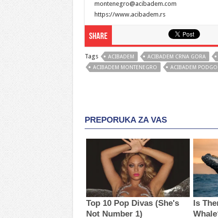
montenegro@acibadem.com
https://www.acibadem.rs
Share
Tags
ACIBADEM
ACIBADEM CRNA GORA
ACIBADEM MONTENEGRO
ACIBADEM PODGO