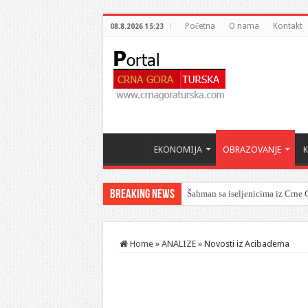
Početna
O nama
Kontakt
08.8.2026 15:23
EKONOMIJA
OBRAZOVANJE
Breaking News
Šahman sa iseljenicima iz Crne G
Home
»
ANALIZE
»
Novosti iz Acibadema