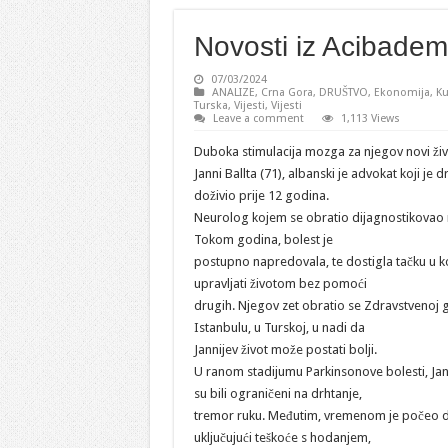
Novosti iz Acibade
07/03/2024
ANALIZE
,
Crna Gora
,
DRUŠTVO
,
Ekonomija
,
Ku
Turska
,
Vijesti
,
Vijesti
Leave a comment
1,113 Views
Duboka stimulacija mozga za njegov novi živ
Janni Ballta (71), albanski je advokat koji je dr
doživio prije 12 godina.
Neurolog kojem se obratio dijagnostikovao 
Tokom godina, bolest je
postupno napredovala, te dostigla tačku u koj
upravljati životom bez pomoći
drugih. Njegov zet obratio se Zdravstvenoj 
Istanbulu, u Turskoj, u nadi da
Jannijev život može postati bolji.
U ranom stadijumu Parkinsonove bolesti, Jan
su bili ograničeni na drhtanje,
tremor ruku. Međutim, vremenom je počeo d
uključujući teškoće s hodanjem,