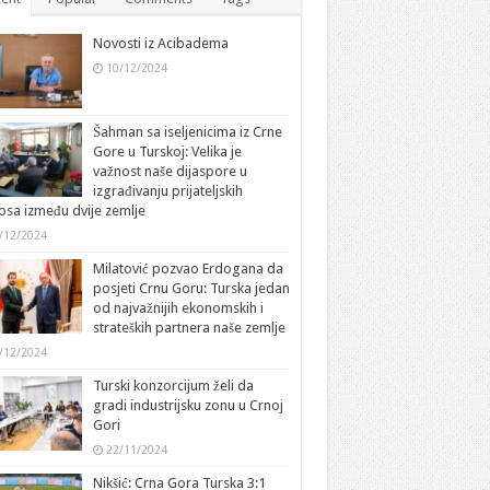
Novosti iz Acibadema
10/12/2024
Šahman sa iseljenicima iz Crne
Gore u Turskoj: Velika je
važnost naše dijaspore u
izgrađivanju prijateljskih
sa između dvije zemlje
/12/2024
Milatović pozvao Erdogana da
posjeti Crnu Goru: Turska jedan
od najvažnijih ekonomskih i
strateških partnera naše zemlje
/12/2024
Turski konzorcijum želi da
gradi industrijsku zonu u Crnoj
Gori
22/11/2024
Nikšić: Crna Gora Turska 3:1