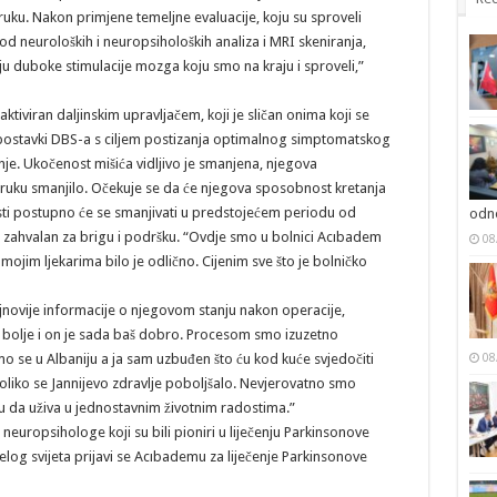
uku. Nakon primjene temeljne evaluacije, koju su sproveli
i od neuroloških i neuropsiholoških analiza i MRI skeniranja,
ju duboke stimulacije mozga koju smo na kraju i sproveli,”
ktiviran daljinskim upravljačem, koji je sličan onima koji se
 postavki DBS-a s ciljem postizanja optimalnog simptomatskog
je. Ukočenost mišića vidljivo je smanjena, njegova
ruku smanjilo. Očekuje se da će njegova sposobnost kretanja
esti postupno će se smanjivati u predstojećem periodu od
odno
o zahvalan za brigu i podršku. “Ovdje smo u bolnici Acıbadem
08
 mojim ljekarima bilo je odlično. Cijenim sve što je bolničko
ajnovije informacije o njegovom stanju nakon operacije,
ve bolje i on je sada baš dobro. Procesom smo izuzetno
o se u Albaniju a ja sam uzbuđen što ću kod kuće svjedočiti
08
liko se Jannijevo zdravlje poboljšalo. Nevjerovatno smo
ku da uživa u jednostavnim životnim radostima.”
europsihologe koji su bili pioniri u liječenju Parkinsonove
jelog svijeta prijavi se Acıbademu za liječenje Parkinsonove