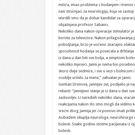
mišića, imao problema s hodanjem i tremor r
naši stručnjaci za neurologiju, koja se sastoj
utvrdili smo da je dobar kandidat za operaci
objašnjava profesor Sabancı.
Nekoliko dana nakon operacije stimulator je a
koriste za televizore. Nakon prilagođavanja
poboljšanja, brzo je uočeno značajno olakšan
sposobnost hodanja se povećala a drhtanje 
iz dana u dan biti sve bolja, a simptomi bol
nekoliko mjeseci. Janni je svima bio posebn
skoro dvije sedmice, i sve u vezi s bolnicom i
osoblje učinilo za mene,” zahvalan je Janni.
Gentian Drenova, Jannijev zet, podijelio je n
rekavši: “Jannijevo stanje je iz dana u dan s
zadovoljni. U narednih nekoliko dana, vraćam
reakcijama nakon što smo mogli da vidimo ko
srećni zbog Jannija jer će ponovo imati prili
Acıbadem okuplja neurologe, neurohirurge i n
bolesti. Svake godine stotine pacijenata iz ci
bolesti.