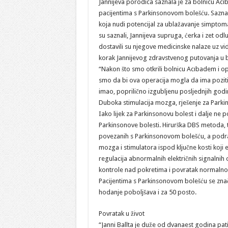
Jannijeva porodica saznala je za bolnicu Acıb
pacijentima s Parkinsonovom bolešću. Saznali
koja nudi potencijal za ublažavanje simpto
su saznali, Jannijeva supruga, ćerka i zet odl
dostavili su njegove medicinske nalaze uz vid
korak Jannijevog zdravstvenog putovanja u 
“Nakon što smo otkrili bolnicu Acıbadem i opc
smo da bi ova operacija mogla da ima pozitiva
imao, poprilično izgubljenu posljednjih godin
Duboka stimulacija mozga, rješenje za Parki
Iako lijek za Parkinsonovu bolest i dalje ne 
Parkinsonove bolesti. Hirurška DBS metoda, 
povezanih s Parkinsonovom bolešću, a podra
mozga i stimulatora ispod ključne kosti koji
regulacija abnormalnih električnih signalni
kontrole nad pokretima i povratak normalnom
Pacijentima s Parkinsonovom bolešću se znač
hodanje poboljšava i za 50 posto.
Povratak u život
“Janni Ballta je duže od dvanaest godina pa