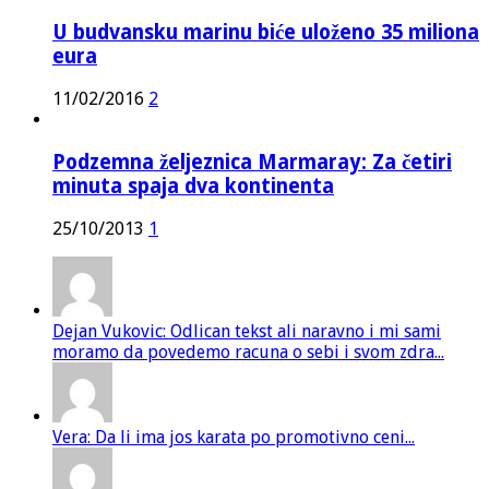
U budvansku marinu biće uloženo 35 miliona
eura
11/02/2016
2
Podzemna željeznica Marmaray: Za četiri
minuta spaja dva kontinenta
25/10/2013
1
Dejan Vukovic: Odlican tekst ali naravno i mi sami
moramo da povedemo racuna o sebi i svom zdra...
Vera: Da li ima jos karata po promotivno ceni...