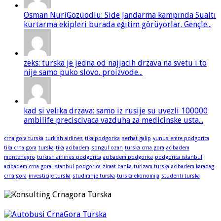
Osman NuriGözüodlu: Side Jandarma kampında Sualtı
kurtarma ekipleri burada eğitim görüyorlar. Gençle...
zeks: turska je jedna od najjacih drzava na svetu i to
nije samo puko slovo. proizvode...
kad si velika drzava: samo iz rusije su uvezli 100000
ambilife preciscivaca vazduha za medicinske usta...
crna gora turska
turkish airlines
tika podgorica
serhat galip
yunus emre podgorica
tika crna gora
turska
tika
acibadem
songul ozan
turska crna gora
acibadem
montenegro
turkish airlines podgorica
acibadem podgorica
podgorica istanbul
acibadem crna gora
istanbul podgorica
ziraat banka
turizam turska
acibadem karadag
crna gora
investicije turska
studiranje turska
turska ekonomija
studenti turska