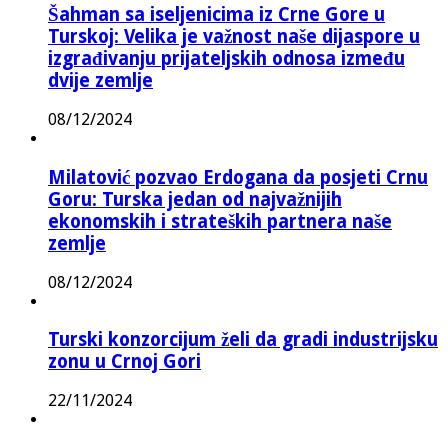
Šahman sa iseljenicima iz Crne Gore u
Turskoj: Velika je važnost naše dijaspore u
izgrađivanju prijateljskih odnosa između
dvije zemlje
08/12/2024
Milatović pozvao Erdogana da posjeti Crnu
Goru: Turska jedan od najvažnijih
ekonomskih i strateških partnera naše
zemlje
08/12/2024
Turski konzorcijum želi da gradi industrijsku
zonu u Crnoj Gori
22/11/2024