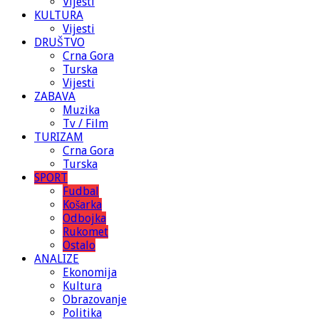
Vijesti
KULTURA
Vijesti
DRUŠTVO
Crna Gora
Turska
Vijesti
ZABAVA
Muzika
Tv / Film
TURIZAM
Crna Gora
Turska
SPORT
Fudbal
Košarka
Odbojka
Rukomet
Ostalo
ANALIZE
Ekonomija
Kultura
Obrazovanje
Politika