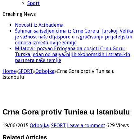
Sport
Breaking News
Novosti iz Acibadema
Šahman sa iseljenicima iz Crne Gore u Turskoj: Velika
je važnost naše dijaspore u izgrađivanju prijateljskih
odnosa između dvije zemlje
Milatović pozvao Erdogana da posjeti Crnu Goru:
Turska jedan od najvažnijih ekonomskih i strateških
partnera naše zemlje
Home
»
SPORT
»
Odbojka
»
Crna Gora protiv Tunisa u
Istanbulu
Crna Gora protiv Tunisa u Istanbulu
19/06/2015
Odbojka
,
SPORT
Leave a comment
629 Views
Related Articles