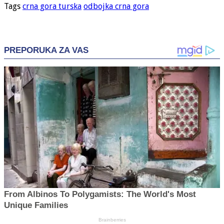
Tags
crna gora turska
odbojka crna gora