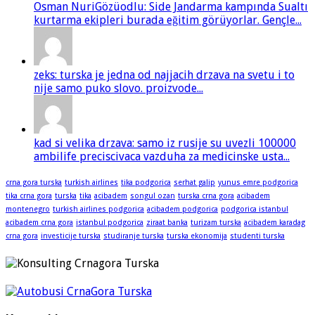
Osman NuriGözüodlu: Side Jandarma kampında Sualtı
kurtarma ekipleri burada eğitim görüyorlar. Gençle...
zeks: turska je jedna od najjacih drzava na svetu i to
nije samo puko slovo. proizvode...
kad si velika drzava: samo iz rusije su uvezli 100000
ambilife preciscivaca vazduha za medicinske usta...
crna gora turska
turkish airlines
tika podgorica
serhat galip
yunus emre podgorica
tika crna gora
turska
tika
acibadem
songul ozan
turska crna gora
acibadem
montenegro
turkish airlines podgorica
acibadem podgorica
podgorica istanbul
acibadem crna gora
istanbul podgorica
ziraat banka
turizam turska
acibadem karadag
crna gora
investicije turska
studiranje turska
turska ekonomija
studenti turska