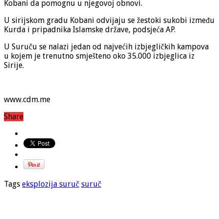
Kobani da pomognu u njegovoj obnovi.
U sirijskom gradu Kobani odvijaju se žestoki sukobi između
Kurda i pripadnika Islamske države, podsjeća AP.
U Suruču se nalazi jedan od najvećih izbjegličkih kampova
u kojem je trenutno smješteno oko 35.000 izbjeglica iz
Sirije.
www.cdm.me
Share
Tags
eksplozija suruč
suruč