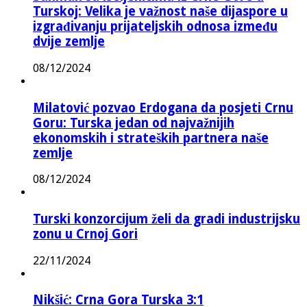
Turskoj: Velika je važnost naše dijaspore u
izgrađivanju prijateljskih odnosa između
dvije zemlje
08/12/2024
Milatović pozvao Erdogana da posjeti Crnu
Goru: Turska jedan od najvažnijih
ekonomskih i strateških partnera naše
zemlje
08/12/2024
Turski konzorcijum želi da gradi industrijsku
zonu u Crnoj Gori
22/11/2024
Nikšić: Crna Gora Turska 3:1