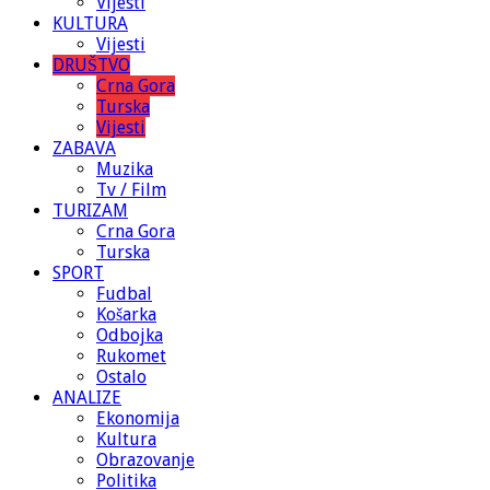
Vijesti
KULTURA
Vijesti
DRUŠTVO
Crna Gora
Turska
Vijesti
ZABAVA
Muzika
Tv / Film
TURIZAM
Crna Gora
Turska
SPORT
Fudbal
Košarka
Odbojka
Rukomet
Ostalo
ANALIZE
Ekonomija
Kultura
Obrazovanje
Politika