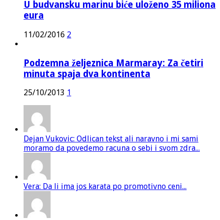
U budvansku marinu biće uloženo 35 miliona
eura
11/02/2016
2
Podzemna željeznica Marmaray: Za četiri
minuta spaja dva kontinenta
25/10/2013
1
Dejan Vukovic: Odlican tekst ali naravno i mi sami
moramo da povedemo racuna o sebi i svom zdra...
Vera: Da li ima jos karata po promotivno ceni...