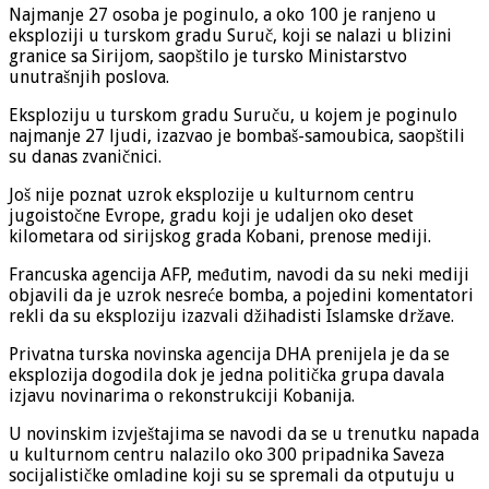
Najmanje 27 osoba je poginulo, a oko 100 je ranjeno u
eksploziji u turskom gradu Suruč, koji se nalazi u blizini
granice sa Sirijom, saopštilo je tursko Ministarstvo
unutrašnjih poslova.
Eksploziju u turskom gradu Suruču, u kojem je poginulo
najmanje 27 ljudi, izazvao je bombaš-samoubica, saopštili
su danas zvaničnici.
Još nije poznat uzrok eksplozije u kulturnom centru
jugoistočne Evrope, gradu koji je udaljen oko deset
kilometara od sirijskog grada Kobani, prenose mediji.
Francuska agencija AFP, međutim, navodi da su neki mediji
objavili da je uzrok nesreće bomba, a pojedini komentatori
rekli da su eksploziju izazvali džihadisti Islamske države.
Privatna turska novinska agencija DHA prenijela je da se
eksplozija dogodila dok je jedna politička grupa davala
izjavu novinarima o rekonstrukciji Kobanija.
U novinskim izvještajima se navodi da se u trenutku napada
u kulturnom centru nalazilo oko 300 pripadnika Saveza
socijalističke omladine koji su se spremali da otputuju u