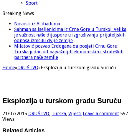
Sport
Breaking News
Novosti iz Acibadema
Šahman sa iseljenicima iz Crne Gore u Turskoj: Velika
je važnost naše dijaspore u izgrađivanju prijateljskih
odnosa između dvije zemlje
Milatović pozvao Erdogana da posjeti Crnu Goru:
Turska jedan od najvažnijih ekonomskih i strateških
partnera naše zemlje
Home
»
DRUŠTVO
»
Eksplozija u turskom gradu Suruču
Eksplozija u turskom gradu Suruču
21/07/2015
DRUŠTVO
,
Turska
,
Vijesti
Leave a comment
597
Views
Related Articles