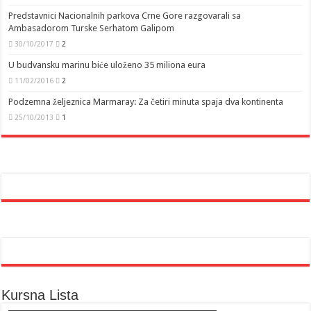
Predstavnici Nacionalnih parkova Crne Gore razgovarali sa
Ambasadorom Turske Serhatom Galipom
30/10/2017
2
U budvansku marinu biće uloženo 35 miliona eura
11/02/2016
2
Podzemna željeznica Marmaray: Za četiri minuta spaja dva kontinenta
25/10/2013
1
Kursna Lista