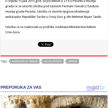
U srijedu 15 jula 2015.god. sa početkom u 21 h u Perastu u muzeju
grada će se otvoriti izložba pod nazivom Fermani i berati iz fundusa
muzeja grada Perasta. Izložbu će otvoriti njegova ekselencija
ambasador Republike Turske u Crnoj Gori g-din Mehmet Niyazi Tanilir.
Izložba će se realizovati uz podršku sredstava Ministarstva kulture
Crne Gore.
Tags
AMBASADOR TANILIR
MUZEJ PERAST
TANILIR