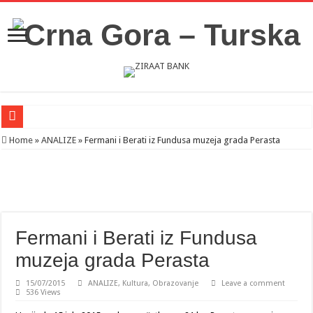
Novosti iz Acibadema
Home
»
ANALIZE
»
Fermani i Berati iz Fundusa muzeja grada Perasta
Šahman sa iseljenicima iz Crne Gore u Turskoj: Velika je važnost naše dijaspore 
Milatović pozvao Erdogana da posjeti Crnu Goru: Turska jedan od najvažnijih ek
Fermani i Berati iz Fundusa
muzeja grada Perasta
15/07/2015
ANALIZE
,
Kultura
,
Obrazovanje
Leave a comment
536 Views