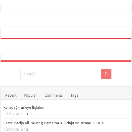
Recent
Popular
Comments
Tags
Karadağ-Türkiye İlişkileri
23/12/2015
3
Restauracija Ali Pašinog Hamama u Ulcinju od strane TIKA-e
29/01/2016
2