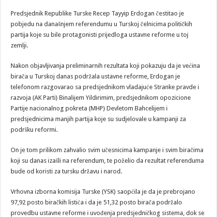
Predsjednik Republike Turske Recep Tayyip Erdogan čestitao je
pobjedu na današnjem referendumu u Turskoj čelnicima političkih
partija koje su bile protagonisti prijedloga ustavne reforme u toj
zemlji.
Nakon objavljivanja preliminarnih rezultata koji pokazuju da je većina
birača u Turskoj danas podržala ustavne reforme, Erdogan je
telefonom razgovarao sa predsjednikom vladajuće Stranke pravde i
razvoja (AK Parti) Binalijem Yildirimim, predsjednikom opozicione
Partije nacionalnog pokreta (MHP) Devletom Bahcelijem i
predsjednicima manjih partija koje su sudjelovale u kampanji za
podršku reformi.
On je tom prilikom zahvalio svim učesnicima kampanje i svim biračima
koji su danas izašli na referendum, te poželio da rezultat referenduma
bude od koristi za tursku državu i narod.
Vrhovna izborna komisija Turske (YSK) saopćila je da je prebrojano
97,92 posto biračkih listića i da je 51,32 posto birača podržalo
provedbu ustavne reforme i uvođenja predsjedničkog sistema, dok se