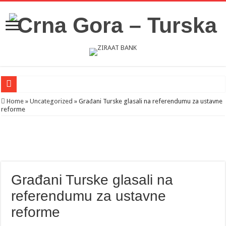
Novosti iz Acibadema
Home
»
Uncategorized
»
Građani Turske glasali na referendumu za ustavne
reforme
Šahman sa iseljenicima iz Crne Gore u Turskoj: Velika je važnost naše dijaspore 
Milatović pozvao Erdogana da posjeti Crnu Goru: Turska jedan od najvažnijih ek
Građani Turske glasali na
referendumu za ustavne
reforme