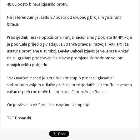
48,68 posto birača izjasnilo protiv.
Na referendum je izašlo 87 posto od ukupnog broja registriranih
birača.
Predsjednik Turske opozicione Partije nacionalnog pokreta (MHP) koja
je podržala prijedlog vladajuće Stranke pravde i razvoja (AK Parti) za
ustavne promjene u Turskoj, Devlet Bahceli izjavio je večeras u Ankari
da su građani podržavajući ustavne promjene slobodnom voljom
donijeli veliku pobjedu.
“Naš uvaženi narod je s zrelošću pristupio procesu glasanja i
slobodnom voljom odlučio preći na predsjednički sistem. To je veoma
važan uspjeh i ne može biti poreknut”, poručio je Bahceli.
On je zahvalio AK Partiji na uspješnoj kampanji.
TRT Bosanski