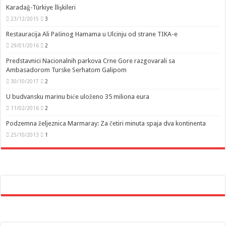
Karadağ-Türkiye İlişkileri
23/12/2015
3
Restauracija Ali Pašinog Hamama u Ulcinju od strane TIKA-e
29/01/2016
2
Predstavnici Nacionalnih parkova Crne Gore razgovarali sa
Ambasadorom Turske Serhatom Galipom
30/10/2017
2
U budvansku marinu biće uloženo 35 miliona eura
11/02/2016
2
Podzemna željeznica Marmaray: Za četiri minuta spaja dva kontinenta
25/10/2013
1