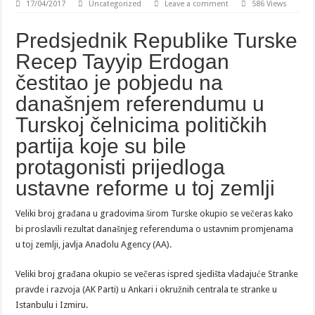
17/04/2017
Uncategorized
Leave a comment
586 Views
Predsjednik Republike Turske
Recep Tayyip Erdogan
čestitao je pobjedu na
današnjem referendumu u
Turskoj čelnicima političkih
partija koje su bile
protagonisti prijedloga
ustavne reforme u toj zemlji
Veliki broj građana u gradovima širom Turske okupio se večeras kako
bi proslavili rezultat današnjeg referenduma o ustavnim promjenama
u toj zemlji, javlja Anadolu Agency (AA).
Veliki broj građana okupio se večeras ispred sjedišta vladajuće Stranke
pravde i razvoja (AK Parti) u Ankari i okružnih centrala te stranke u
Istanbulu i Izmiru.