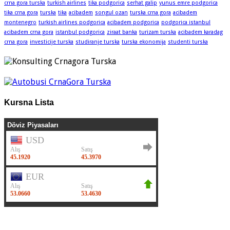
crna gora turska
turkish airlines
tika podgorica
serhat galip
yunus emre podgorica
tika crna gora
turska
tika
acibadem
songul ozan
turska crna gora
acibadem
montenegro
turkish airlines podgorica
acibadem podgorica
podgorica istanbul
acibadem crna gora
istanbul podgorica
ziraat banka
turizam turska
acibadem karadag
crna gora
investicije turska
studiranje turska
turska ekonomija
studenti turska
Kursna Lista