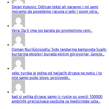
Dejan Vukovic: Odlican tekst ali naravno i mi sami
moramo da povedemo racuna o sebi i svom zdra...
Vera: Da li ima jos karata po promotivno ceni...
Osman NuriGözüodlu: Side Jandarma kampında Sualtı
kurtarma ekipleri burada eğitim görüyorlar. Gençle...
zeks: turska je jedna od najjacih drzava na svetu i to
nije samo puko slovo. proizvode...
kad si velika drzava: samo iz rusije su uvezli 100000
ambilife preciscivaca vazduha za medicinske usta...