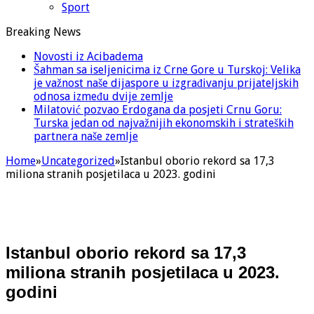
Sport
Breaking News
Novosti iz Acibadema
Šahman sa iseljenicima iz Crne Gore u Turskoj: Velika
je važnost naše dijaspore u izgrađivanju prijateljskih
odnosa između dvije zemlje
Milatović pozvao Erdogana da posjeti Crnu Goru:
Turska jedan od najvažnijih ekonomskih i strateških
partnera naše zemlje
Home
»
Uncategorized
»
Istanbul oborio rekord sa 17,3
miliona stranih posjetilaca u 2023. godini
Istanbul oborio rekord sa 17,3
miliona stranih posjetilaca u 2023.
godini