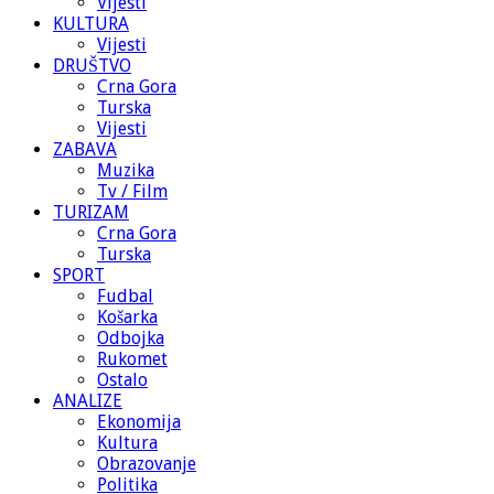
Vijesti
KULTURA
Vijesti
DRUŠTVO
Crna Gora
Turska
Vijesti
ZABAVA
Muzika
Tv / Film
TURIZAM
Crna Gora
Turska
SPORT
Fudbal
Košarka
Odbojka
Rukomet
Ostalo
ANALIZE
Ekonomija
Kultura
Obrazovanje
Politika