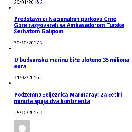
29/01/2016
2
Predstavnici Nacionalnih parkova Crne
Gore razgovarali sa Ambasadorom Turske
Serhatom Galipom
30/10/2017
2
U budvansku marinu biće uloženo 35 miliona
eura
11/02/2016
2
Podzemna željeznica Marmaray: Za četiri
minuta spaja dva kontinenta
25/10/2013
1