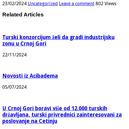
23/02/2024
Uncategorized
Leave a comment
802 Views
Related Articles
Turski konzorcijum želi da gradi industrijsku
zonu u Crnoj Gori
22/11/2024
Novosti iz Acibadema
05/07/2024
U Crnoj Gori boravi više od 12.000 turskih
državljana, turski privrednici zainteresovani za
poslovanje na Cetinju