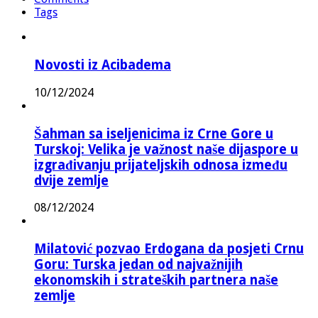
Tags
Novosti iz Acibadema
10/12/2024
Šahman sa iseljenicima iz Crne Gore u
Turskoj: Velika je važnost naše dijaspore u
izgrađivanju prijateljskih odnosa između
dvije zemlje
08/12/2024
Milatović pozvao Erdogana da posjeti Crnu
Goru: Turska jedan od najvažnijih
ekonomskih i strateških partnera naše
zemlje