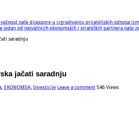
e važnost naše dijaspore u izgrađivanju prijateljskih odnosa iz
 jedan od najvažnijih ekonomskih i strateških partnera naše z
čati saradnju
rska jačati saradnju
a
,
EKONOMIJA
,
Investicije
Leave a comment
546 Views