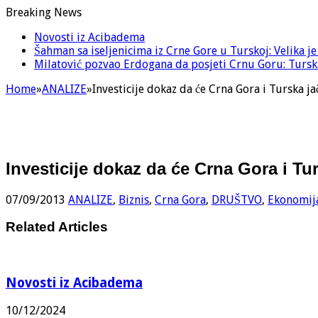
Breaking News
Novosti iz Acibadema
Šahman sa iseljenicima iz Crne Gore u Turskoj: Velika j
Milatović pozvao Erdogana da posjeti Crnu Goru: Turska
Home
»
ANALIZE
»
Investicije dokaz da će Crna Gora i Turska ja
Investicije dokaz da će Crna Gora i Tu
07/09/2013
ANALIZE
,
Biznis
,
Crna Gora
,
DRUŠTVO
,
Ekonomij
Related Articles
Novosti iz Acibadema
10/12/2024