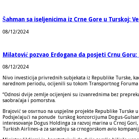
Šahman sa iseljenicima iz Crne Gore u Turskoj: Vel
08/12/2024
Milatović pozvao Erdogana da posjeti Crnu Goru: 
08/12/2024
Nivo investicija privrednih subjekata iz Republike Turske, ka
narednom periodu, ocijenili su tokom Transportnog Foruma 
“Odnosi dvije zemlje ocijenjeni su izvanrednima bez prepreka 
saobraćaja i pomorstva.
Brajović se osvrnuo na uspješne projekte Republike Turske u C
Podsjećajući na ponude turskog konzorcijuma Dogus-Gulsan 
interesovanje Dogus Holdinga za razvoj marina u Crnoj Gori, 
Turkish Airlines-a za saradnju sa crnogorskom avio kompani