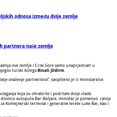
eljskih odnosa između dvije zemlje
ih partnera naše zemlje
aradnja ove zemlje i Crne Gore samo unaprjeđivati u
njegov turski kolega
Binali Jildirm
.
alje snaženje partnerstva”, saopšteno je iz ministarstva
ulaganja koja su ohrabrile i podržale dvije vlade.
dionicu autoputa Bar-Boljare, ministar je pomenuo ranije
 Kontejnerski terminal i generalne terete Luke Bar, kao i