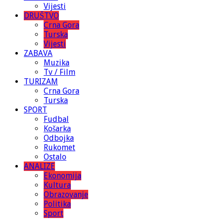
Vijesti
DRUŠTVO
Crna Gora
Turska
Vijesti
ZABAVA
Muzika
Tv / Film
TURIZAM
Crna Gora
Turska
SPORT
Fudbal
Košarka
Odbojka
Rukomet
Ostalo
ANALIZE
Ekonomija
Kultura
Obrazovanje
Politika
Sport