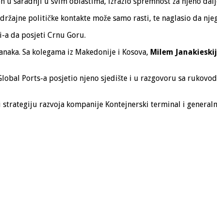
on u saradnji u svim oblastima, izrazio spremnost za njeno dalj
držajne političke kontakte može samo rasti, te naglasio da njeg
i-a da posjeti Crnu Goru.
anaka. Sa kolegama iz Makedonije i Kosova,
Milem Janakieski
Global Ports-a posjetio njeno sjedište i u razgovoru sa rukovo
 strategiju razvoja kompanije Kontejnerski terminal i generalni 