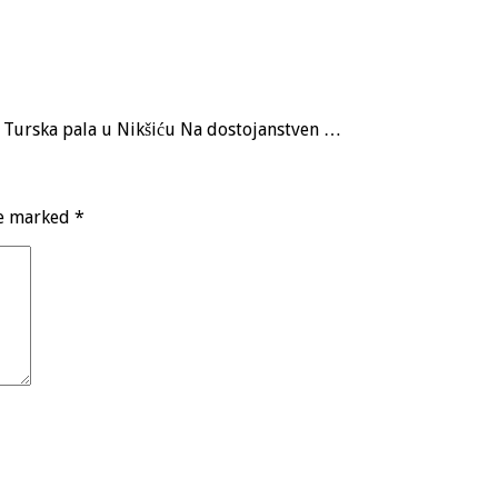
a, Turska pala u Nikšiću Na dostojanstven …
re marked
*