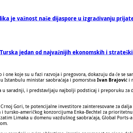
ika je važnost naše dijaspore u izgrađivanju prijat
Turska jedan od najvažnijih ekonomskih i stratešk
o i one koje su u fazi razvoja i pregovora, dokazuju da će se s
u Istanbulu ministar saobraćaja i pomorstva
Ivan Brajović
i 
u saradnji, i predstavljaju najbolji podsticaj i preporuku za d
rnoj Gori, te potencijalne investitore zainteresovane za dalja 
i tursko-američkog konzorcijuma Enka-Bechtel za prioritetnu 
zatim Limaka u domenu vazdušnog saobraćaja, Global Ports-a za
jom.