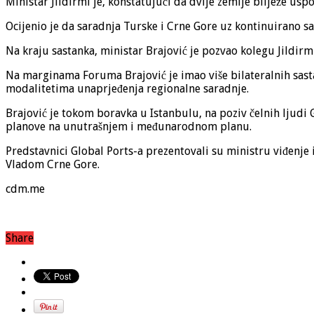
Ministar Jildirmi je, konstatujući da dvije zemlje bilježe usp
Ocijenio je da saradnja Turske i Crne Gore uz kontinuirano sa
Na kraju sastanka, ministar Brajović je pozvao kolegu Jildirm
Na marginama Foruma Brajović je imao više bilateralnih sast
modalitetima unaprjeđenja regionalne saradnje.
Brajović je tokom boravka u Istanbulu, na poziv čelnih ljudi 
planove na unutrašnjem i međunarodnom planu.
Predstavnici Global Ports-a prezentovali su ministru viđenje i
Vladom Crne Gore.
cdm.me
Share