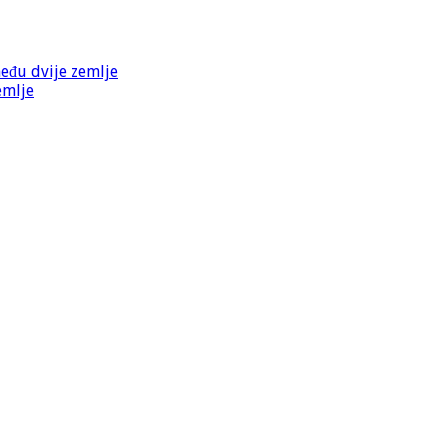
među dvije zemlje
emlje