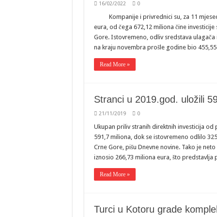
16/02/2022
0
Kompanije i privrednici su, za 11 mjese
eura, od čega 672,12 miliona čine investicij
Gore. Istovremeno, odliv sredstava ulagača iz
na kraju novembra prošle godine bio 455,55 
Read More »
Stranci u 2019.god. uložili 59
21/11/2019
0
Ukupan priliv stranih direktnih investicija 
591,7 miliona, dok se istovremeno odlilo 32
Crne Gore, pišu Dnevne novine. Tako je neto pr
iznosio 266,73 miliona eura, što predstavlja
Read More »
Turci u Kotoru grade komple