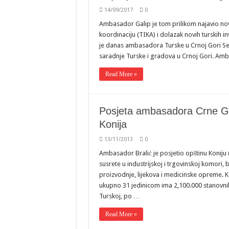
14/09/2017
0
Ambasador Galip je tom prilikom najavio no
koordinaciju (TIKA) i dolazak novih turskih i
je danas ambasadora Turske u Crnoj Gori Se
saradnje Turske i gradova u Crnoj Gori. Amb
Read More »
Posjeta ambasadora Crne Gor
Konija
13/11/2013
0
Ambasador Bralić je posjetio opštinu Koniju 
susrete u industrijskoj i trgovinskoj komori,
proizvodnje, lijekova i medicinske opreme. K
ukupno 31 jedinicom ima 2,100.000 stanovnika
Turskoj, po …
Read More »