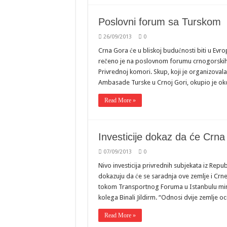
Poslovni forum sa Turskom
26/09/2013
0
Crna Gora će u bliskoj budućnosti biti u Evrop
rečeno je na poslovnom forumu crnogorskih 
Privrednoj komori. Skup, koji je organizova
Ambasade Turske u Crnoj Gori, okupio je ok
Read More »
Investicije dokaz da će Crna
07/09/2013
0
Nivo investicija privrednih subjekata iz Repub
dokazuju da će se saradnja ove zemlje i Crn
tokom Transportnog Foruma u Istanbulu minis
kolega Binali Jildirm. “Odnosi dvije zemlje 
Read More »