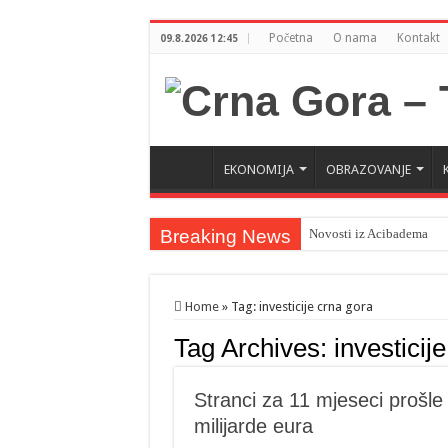
Početna
O nama
Kontakt
09.8.2026 12:45
EKONOMIJA
OBRAZOVANJE
Breaking News
Novosti iz Acibadema
Šahman sa iseljenicima iz
Milatović pozvao Erdogan
Home
»
Tag:
investicije crna gora
Tag Archives:
investicij
Stranci za 11 mjeseci prošle 
milijarde eura