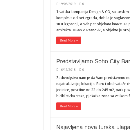
19/08/2019
0
Tivatska kompanija Design & CO, sa turskim 
kompleks od pet zgrada, dobila je saglasnos
su u izgradnji, a svih pet objekata imaće uku
arhitekta Dušan Vuksanović, a objekte je pro
Read More »
Predstavljamo Soho City Bar 
16/12/2018
0
Zadovoljstvo nam je da Vam predstavimo novi
najatraktivnijoj lokaciji u Baru i obuhvata
jedinice, površine od 33 do 245 m2, park površ
biciklistička staza, pješačka zona sa velikom
Read More »
Najavljena nova turska ulaga