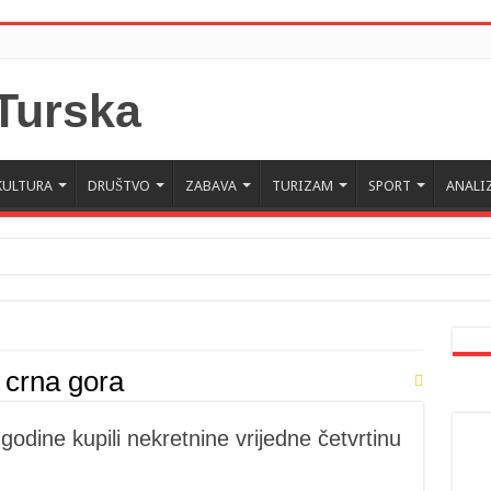
KULTURA
DRUŠTVO
ZABAVA
TURIZAM
SPORT
ANALI
 Crne Gore u Turskoj: Velika je važnost naše dijaspore u izgrađivanju prijateljski
a da posjeti Crnu Goru: Turska jedan od najvažnijih ekonomskih i strateških part
e crna gora
godine kupili nekretnine vrijedne četvrtinu