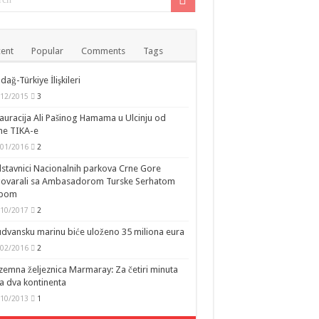
ent
Popular
Comments
Tags
dağ-Türkiye İlişkileri
/12/2015
3
auracija Ali Pašinog Hamama u Ulcinju od
ne TIKA-e
/01/2016
2
stavnici Nacionalnih parkova Crne Gore
govarali sa Ambasadorom Turske Serhatom
ipom
/10/2017
2
dvansku marinu biće uloženo 35 miliona eura
/02/2016
2
emna željeznica Marmaray: Za četiri minuta
a dva kontinenta
/10/2013
1