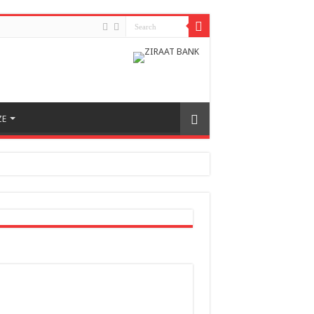
ZE
h odnosa između dvije zemlje
nera naše zemlje