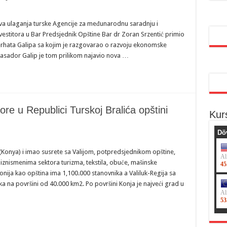
va ulaganja turske Agencije za međunarodnu saradnju i
nvestitora u Bar Predsjednik Opštine Bar dr Zoran Srzentić primio
rhata Galipa sa kojim je razgovarao o razvoju ekonomske
asador Galip je tom prilikom najavio nova …
e u Republici Turskoj Bralića opštini
Kur
(Konya) i imao susrete sa Valijom, potpredsjednikom opštine,
 biznismenima sektora turizma, tekstila, obuće, mašinske
onija kao opština ima 1,100.000 stanovnika a Valiluk-Regija sa
 na površini od 40.000 km2. Po površini Konja je najveći grad u