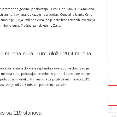
ci prethodne godine, poslovanja u Crnu Goru uložili 764 miliona
e stranih državljana, pokazuju novi podaci Centralne banke Crne
nosio je 308,43 miliona eura, pa je neto iznos stranih investicija
miliona eura. Trećina za nekretnine Za …
0 miliona eura, Turci uložili 20,4 miliona
od početka januara do kraja septembra ove godine dostigao je
5 miliona eura, pokazuju preliminarni podaci Centralne banke
iliv stranih direktnih investicija za prvih devet mjeseci 2019.
 povećanje od 22,5 odsto u poređenju sa istim …
ks sa 119 stanova