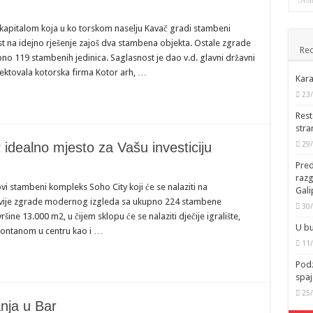
kapitalom koja u ko torskom naselju Kavač gradi stambeni
t na idejno rješenje zajoš dva stambena objekta. Ostale zgrade
Rec
pno 119 stambenih jedinica. Saglasnost je dao v.d. glavni državni
jektovala kotorska firma Kotor arh, …
Kara
23
Rest
stra
idealno mjesto za Vašu investiciju
29
Pred
raz
 stambeni kompleks Soho City koji će se nalaziti na
Gal
će dvije zgrade modernog izgleda sa ukupno 224 stambene
30
ine 13.000 m2, u čijem sklopu će se nalaziti dječije igralište,
U bu
 fontanom u centru kao i …
11
Podz
spaj
25
nja u Bar