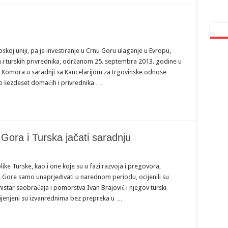
skoj uniji, pa je investiranje u Crnu Goru ulaganje u Evropu,
i turskih privrednika, održanom 25. septembra 2013. godine u
la Komora u saradnji sa Kancelarijom za trgovinske odnose
o šezdeset domaćih i privrednika …
 Gora i Turska jačati saradnju
like Turske, kao i one koje su u fazi razvoja i pregovora,
e Gore samo unaprjeđivati u narednom periodu, ocijenili su
tar saobraćaja i pomorstva Ivan Brajović i njegov turski
ocijenjeni su izvanrednima bez prepreka u …