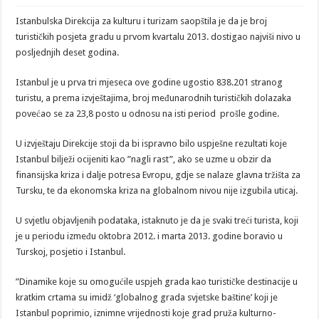
Istanbulska Direkcija za kulturu i turizam saopštila je da je broj
turističkih posjeta gradu u prvom kvartalu 2013. dostigao najviši nivo u
posljednjih deset godina.
Istanbul je u prva tri mjeseca ove godine ugostio 838.201 stranog
turistu, a prema izvještajima, broj međunarodnih turističkih dolazaka
povećao se za 23,8 posto u odnosu na isti period prošle godine.
U izvještaju Direkcije stoji da bi ispravno bilo uspješne rezultati koje
Istanbul bilježi ocijeniti kao ”nagli rast”, ako se uzme u obzir da
finansijska kriza i dalje potresa Evropu, gdje se nalaze glavna tržišta za
Tursku, te da ekonomska kriza na globalnom nivou nije izgubila uticaj.
U svjetlu objavljenih podataka, istaknuto je da je svaki treći turista, koji
je u periodu između oktobra 2012. i marta 2013. godine boravio u
Turskoj, posjetio i Istanbul.
”Dinamike koje su omogućile uspjeh grada kao turističke destinacije u
kratkim crtama su imidž ‘globalnog grada svjetske baštine’ koji je
Istanbul poprimio, iznimne vrijednosti koje grad pruža kulturno-