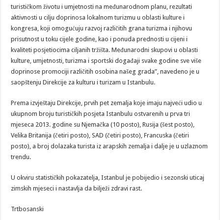
turističkom životu i umjetnosti na međunarodnom planu, rezultati
aktivnosti u cilju doprinosa lokalnom turizmu u oblasti kulture i
kongresa, koji omogućuju razvoj različitih grana turizma i njihovu
prisutnost u toku cijele godine, kao i ponuda prednosti u cijeni i
kvaliteti posjetiocima ciljanih tržišta. Međunarodni skupovi u oblasti
kulture, umjetnosti, turizma i sportski događaji svake godine sve više
doprinose promociji različitih osobina našeg grada”, navedeno je u
saopštenju Direkcije za kulturu i turizam u Istanbulu.
Prema izvještaju Direkcije, prvih pet zemalja koje imaju najveći udio u
ukupnom broju turističkih posjeta Istanbulu ostvarenih u prva tri
mjeseca 2013. godine su Njemačka (10 posto), Rusija (šest posto),
Velika Britanija (četiri posto), SAD (četiri posto), Francuska (četiri
posto), a broj dolazaka turista iz arapskih zemalja i dalje je u uzlaznom
trendu.
U okviru statističkih pokazatelja, Istanbul je pobijedio i sezonski uticaj
zimskih mjeseci i nastavlja da bilježi zdravi rast.
Trtbosanski