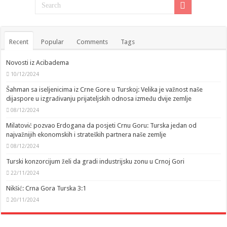
Recent
Popular
Comments
Tags
Novosti iz Acibadema
10/12/2024
Šahman sa iseljenicima iz Crne Gore u Turskoj: Velika je važnost naše
dijaspore u izgrađivanju prijateljskih odnosa između dvije zemlje
08/12/2024
Milatović pozvao Erdogana da posjeti Crnu Goru: Turska jedan od
najvažnijih ekonomskih i strateških partnera naše zemlje
08/12/2024
Turski konzorcijum želi da gradi industrijsku zonu u Crnoj Gori
22/11/2024
Nikšić: Crna Gora Turska 3:1
20/11/2024