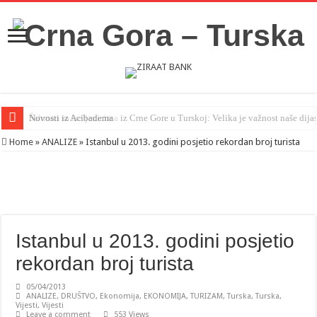
Šahman sa iseljenicima iz Crne Gore u Turskoj: Velika je važnost naše dija
Home
»
ANALIZE
»
Istanbul u 2013. godini posjetio rekordan broj turista
Istanbul u 2013. godini posjetio
rekordan broj turista
05/04/2013
ANALIZE
,
DRUŠTVO
,
Ekonomija
,
EKONOMIJA
,
TURIZAM
,
Turska
,
Turska
,
Vijesti
,
Vijesti
Leave a comment
553 Views