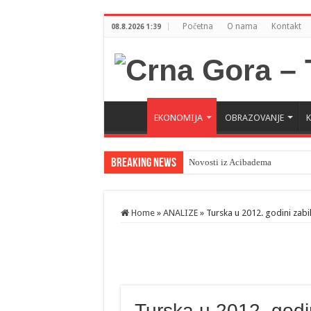
Početna
O nama
Kontakt
08.8.2026 1:39
EKONOMIJA
OBRAZOVANJE
Breaking News
Novosti iz Acibadema
Home
»
ANALIZE
»
Turska u 2012. godini zabi
Turska u 2012. godin