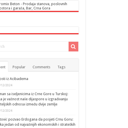
ent
Popular
Comments
Tags
sti iz Acibadema
/12/2024
an sa iseljenicima iz Crne Gore u Turskoj:
ka je važnost naše dijaspore u izgrađivanju
ateljskih odnosa između dvije zemlje
/12/2024
tović pozvao Erdogana da posjeti Crnu Goru:
ka jedan od najvažnijih ekonomskih i strateških