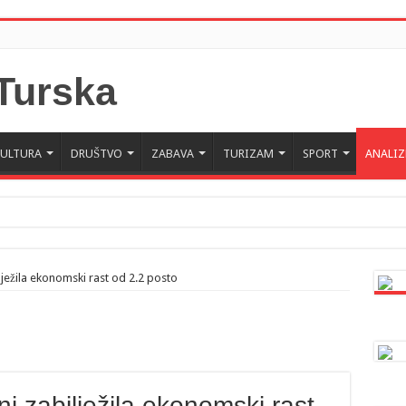
KULTURA
DRUŠTVO
ZABAVA
TURIZAM
SPORT
ANALIZ
lježila ekonomski rast od 2.2 posto
i zabilježila ekonomski rast