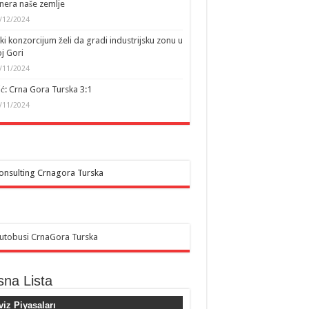
nera naše zemlje
/12/2024
ki konzorcijum želi da gradi industrijsku zonu u
j Gori
/11/2024
ić: Crna Gora Turska 3:1
/11/2024
sna Lista