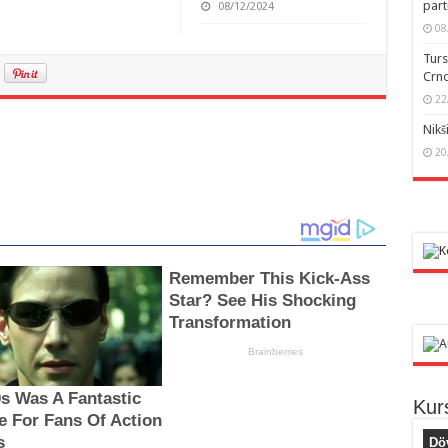
part
08/12/2024
08
Turs
Crno
22
Nikš
20
Kur