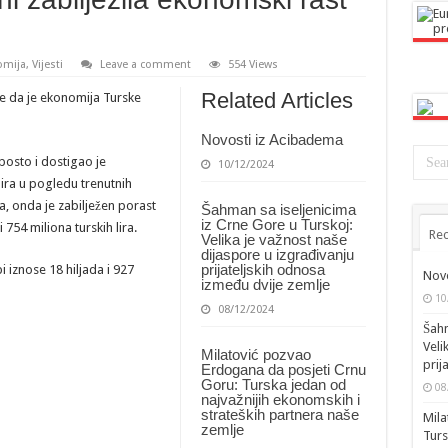
omija
,
Vijesti
Leave a comment
554 Views
Related Articles
 je da je ekonomija Turske
Novosti iz Acibadema
posto i dostigao je
10/12/2024
lira u pogledu trenutnih
a, onda je zabilježen porast
Šahman sa iseljenicima
iz Crne Gore u Turskoj:
 754 miliona turskih lira.
Rec
Velika je važnost naše
dijaspore u izgrađivanju
prijateljskih odnosa
i iznose 18 hiljada i 927
Novo
između dvije zemlje
10
08/12/2024
Šahm
Veli
Milatović pozvao
prij
Erdogana da posjeti Crnu
Goru: Turska jedan od
08
najvažnijih ekonomskih i
strateških partnera naše
Mila
zemlje
Turs