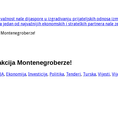
e važnost naše dijaspore u izgrađivanju prijateljskih odnosa iz
 jedan od najvažnijih ekonomskih i strateških partnera naše z
a Montenegroberze!
akcija Montenegroberze!
JA
,
Ekonomija
,
Investicije
,
Politika
,
Tenderi
,
Turska
,
Vijesti
,
Vij