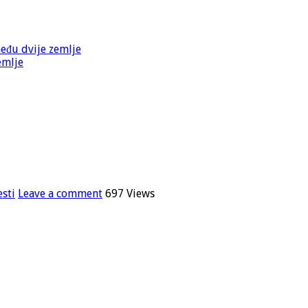
među dvije zemlje
emlje
esti
Leave a comment
697 Views