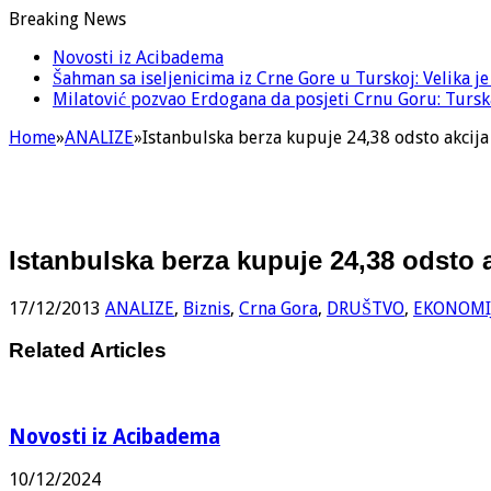
Breaking News
Novosti iz Acibadema
Šahman sa iseljenicima iz Crne Gore u Turskoj: Velika j
Milatović pozvao Erdogana da posjeti Crnu Goru: Turska
Home
»
ANALIZE
»
Istanbulska berza kupuje 24,38 odsto akcij
Istanbulska berza kupuje 24,38 odsto 
17/12/2013
ANALIZE
,
Biznis
,
Crna Gora
,
DRUŠTVO
,
EKONOMI
Related Articles
Novosti iz Acibadema
10/12/2024