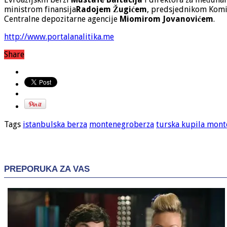
ministrom finansija
Radojem Žugićem
, predsjednikom Komis
Centralne depozitarne agencije
Miomirom Jovanovićem
.
http://www.portalanalitika.me
Share
Tags
istanbulska berza
montenegroberza
turska kupila mon