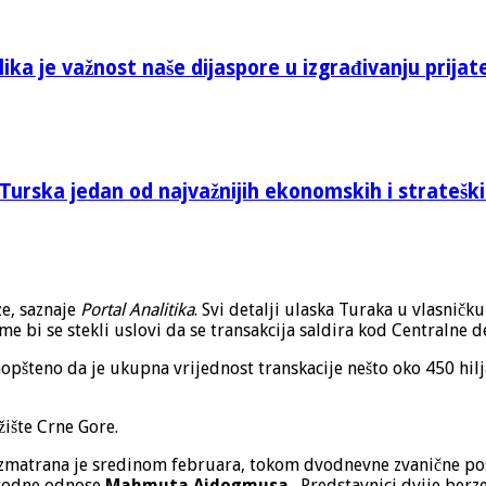
ika je važnost naše dijaspore u izgrađivanju prijat
Turska jedan od najvažnijih ekonomskih i stratešk
e, saznaje
Portal Analitika
. Svi detalji ulaska Turaka u vlasnič
e bi se stekli uslovi da se transakcija saldira kod Centralne d
opšteno da je ukupna vrijednost transkacije nešto oko 450 hil
ržište Crne Gore.
zmatrana je sredinom februara, tokom dvodnevne zvanične pos
arodne odnose
Mahmuta Ajdogmusa
. Predstavnici dvije berz