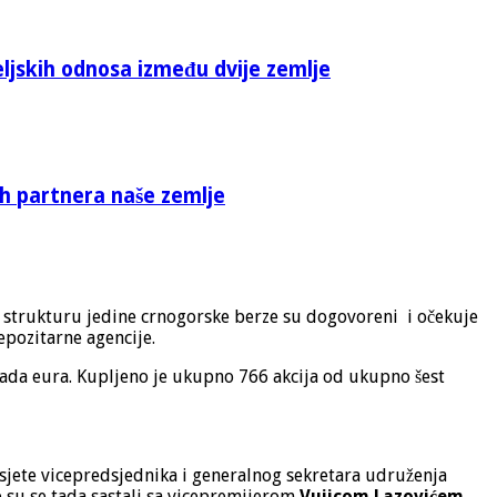
eljskih odnosa između dvije zemlje
ih partnera naše zemlje
ku strukturu jedine crnogorske berze su dogovoreni i očekuje
epozitarne agencije.
jada eura. Kupljeno je ukupno 766 akcija od ukupno šest
jete vicepredsjednika i generalnog sekretara udruženja
e su se tada sastali sa vicepremijerom
Vujicom Lazovićem
,