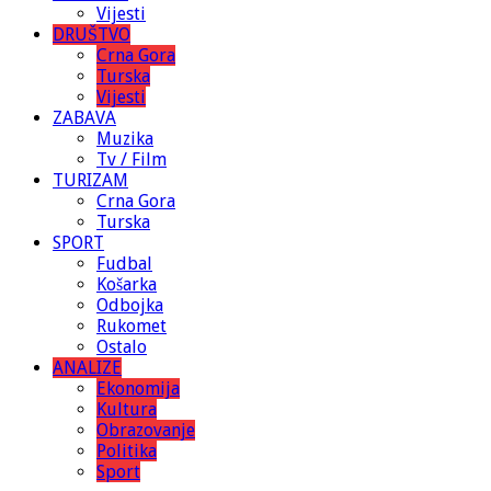
Vijesti
DRUŠTVO
Crna Gora
Turska
Vijesti
ZABAVA
Muzika
Tv / Film
TURIZAM
Crna Gora
Turska
SPORT
Fudbal
Košarka
Odbojka
Rukomet
Ostalo
ANALIZE
Ekonomija
Kultura
Obrazovanje
Politika
Sport