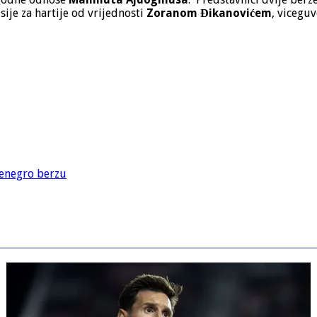
ije za hartije od vrijednosti
Zoranom Đikanovićem
, viceg
tenegro berzu