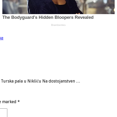
ke
a, Turska pala u Nikšiću Na dostojanstven …
re marked
*