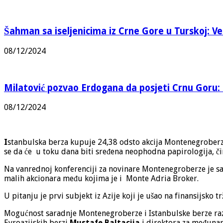
Šahman sa iseljenicima iz Crne Gore u Turskoj: Vel
08/12/2024
Milatović pozvao Erdogana da posjeti Crnu Goru: 
08/12/2024
I
stanbulska berza kupuje 24,38 odsto akcija Montenegroberz
se da će u toku dana biti sređena neophodna papirologija, čim
Na vanrednoj konferenciji za novinare Montenegroberze je sa
malih akcionara među kojima je i Monte Adria Broker.
U pitanju je prvi subjekt iz Azije koji je ušao na finansijsko t
Mogućnost saradnje Montenegroberze i Istanbulske berze ra
Evroazijskih berzi
Mustafe Baltacija
i direktora za međun