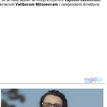
uvernerom
Veliborom Miloševićem
i zamjenikom direktora