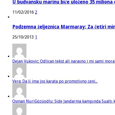
U budvansku marinu biće uloženo 35 miliona 
11/02/2016
2
Podzemna željeznica Marmaray: Za četiri mi
25/10/2013
1
Dejan Vukovic: Odlican tekst ali naravno i mi sami mor
Vera: Da li ima jos karata po promotivno ceni...
Osman NuriGözüodlu: Side Jandarma kampında Sualtı kur