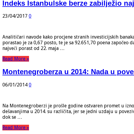
Indeks Istanbulske berze zabilježio na
23/04/2017
0
Analitičari navode kako procjene stranih investicijskih banak
porastao je za 0,67 posto, te je sa 92.651,70 poena započeo d
najveći porast od 22. maja …
Read More »
Montenegroberza u 2014: Nada u pove
06/01/2014
0
Na Montenegroberzi je prošle godine ostvaren promet u iznosu
dešavanjima u 2014. su različita, jer se jedni uzdaju u povez
dok se …
Read More »