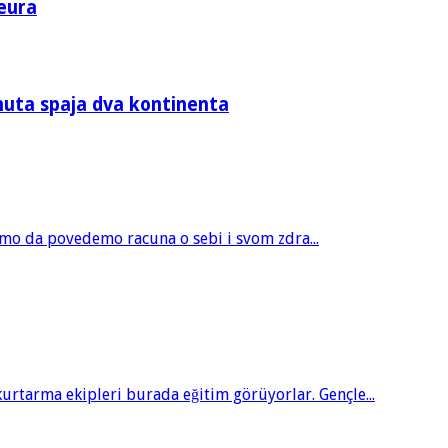
eura
nuta spaja dva kontinenta
amo da povedemo racuna o sebi i svom zdra...
tarma ekipleri burada eğitim görüyorlar. Gençle...