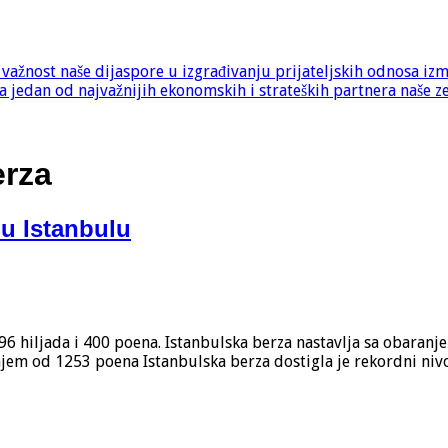
e važnost naše dijaspore u izgrađivanju prijateljskih odnosa iz
 jedan od najvažnijih ekonomskih i strateških partnera naše z
erza
 u Istanbulu
96 hiljada i 400 poena. Istanbulska berza nastavlja sa obaranj
em od 1253 poena Istanbulska berza dostigla je rekordni nivo.