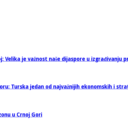
: Velika je važnost naše dijaspore u izgrađivanju p
oru: Turska jedan od najvažnijih ekonomskih i stra
 zonu u Crnoj Gori