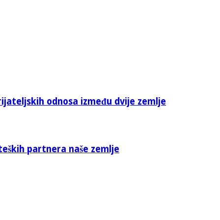
rijateljskih odnosa između dvije zemlje
teških partnera naše zemlje