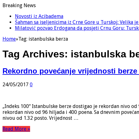
Breaking News
Novosti iz Acibadema
Šahman sa iseljenicima iz Crne Gore u Turskoj: Velika j
Milatović pozvao Erdogana da posjeti Crnu Goru: Turska
Home
»
Tag:
istanbulska berza
Tag Archives:
istanbulska b
Rekordno povećanje vrijednosti berze
24/05/2017
0
„Indeks 100“ Istanbulske berze dostigao je rekordan nivo od 
rekordan nivo od 96 hiljada i 400 poena. Sa dnevnim povećanj
nivou od 1.32 posto. Vrijednost …
Read More »