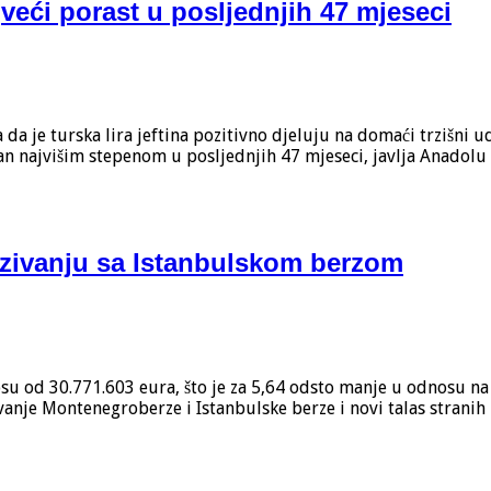
jveći porast u posljednjih 47 mjeseci
a da je turska lira jeftina pozitivno djeluju na domaći trzišni
an najvišim stepenom u posljednjih 47 mjeseci, javlja Anadolu 
zivanju sa Istanbulskom berzom
 od 30.771.603 eura, što je za 5,64 odsto manje u odnosu na 20
ivanje Montenegroberze i Istanbulske berze i novi talas stranih