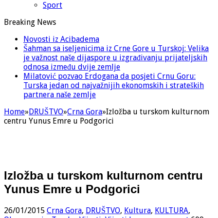
Sport
Breaking News
Novosti iz Acibadema
Šahman sa iseljenicima iz Crne Gore u Turskoj: Velika
je važnost naše dijaspore u izgrađivanju prijateljskih
odnosa između dvije zemlje
Milatović pozvao Erdogana da posjeti Crnu Goru:
Turska jedan od najvažnijih ekonomskih i strateških
partnera naše zemlje
Home
»
DRUŠTVO
»
Crna Gora
»
Izložba u turskom kulturnom
centru Yunus Emre u Podgorici
Izložba u turskom kulturnom centru
Yunus Emre u Podgorici
26/01/2015
Crna Gora
,
DRUŠTVO
,
Kultura
,
KULTURA
,