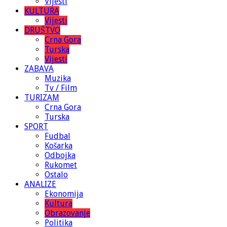
Vijesti
KULTURA
Vijesti
DRUŠTVO
Crna Gora
Turska
Vijesti
ZABAVA
Muzika
Tv / Film
TURIZAM
Crna Gora
Turska
SPORT
Fudbal
Košarka
Odbojka
Rukomet
Ostalo
ANALIZE
Ekonomija
Kultura
Obrazovanje
Politika