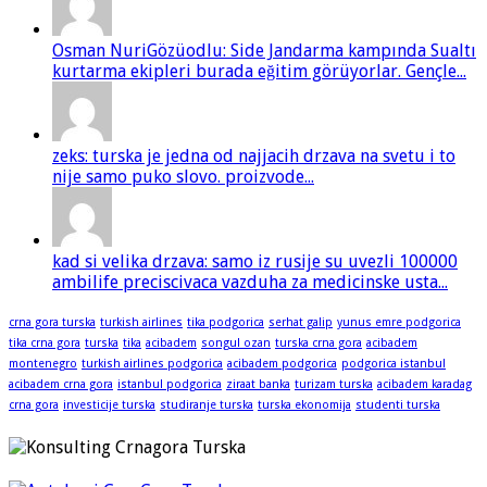
Osman NuriGözüodlu: Side Jandarma kampında Sualtı
kurtarma ekipleri burada eğitim görüyorlar. Gençle...
zeks: turska je jedna od najjacih drzava na svetu i to
nije samo puko slovo. proizvode...
kad si velika drzava: samo iz rusije su uvezli 100000
ambilife preciscivaca vazduha za medicinske usta...
crna gora turska
turkish airlines
tika podgorica
serhat galip
yunus emre podgorica
tika crna gora
turska
tika
acibadem
songul ozan
turska crna gora
acibadem
montenegro
turkish airlines podgorica
acibadem podgorica
podgorica istanbul
acibadem crna gora
istanbul podgorica
ziraat banka
turizam turska
acibadem karadag
crna gora
investicije turska
studiranje turska
turska ekonomija
studenti turska