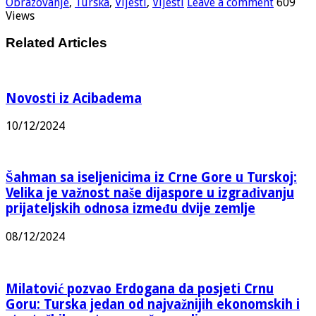
Obrazovanje
,
Turska
,
Vijesti
,
Vijesti
Leave a comment
609
Views
Related Articles
Novosti iz Acibadema
10/12/2024
Šahman sa iseljenicima iz Crne Gore u Turskoj:
Velika je važnost naše dijaspore u izgrađivanju
prijateljskih odnosa između dvije zemlje
08/12/2024
Milatović pozvao Erdogana da posjeti Crnu
Goru: Turska jedan od najvažnijih ekonomskih i