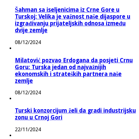
Šahman sa iseljenicima iz Crne Gore u
Turskoj: Velika je važnost naše dijaspore u
izgrađivanju prijateljskih odnosa između
dvije zemlje
08/12/2024
Milatović pozvao Erdogana da posjeti Crnu
Goru: Turska jedan od najvažnijih
ekonomskih i strateških partnera naše
zemlje
08/12/2024
Turski konzorcijum želi da gradi industrijsku
zonu u Crnoj Gori
22/11/2024