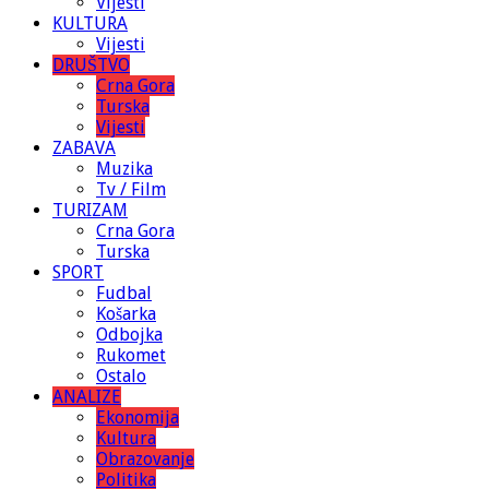
Vijesti
KULTURA
Vijesti
DRUŠTVO
Crna Gora
Turska
Vijesti
ZABAVA
Muzika
Tv / Film
TURIZAM
Crna Gora
Turska
SPORT
Fudbal
Košarka
Odbojka
Rukomet
Ostalo
ANALIZE
Ekonomija
Kultura
Obrazovanje
Politika