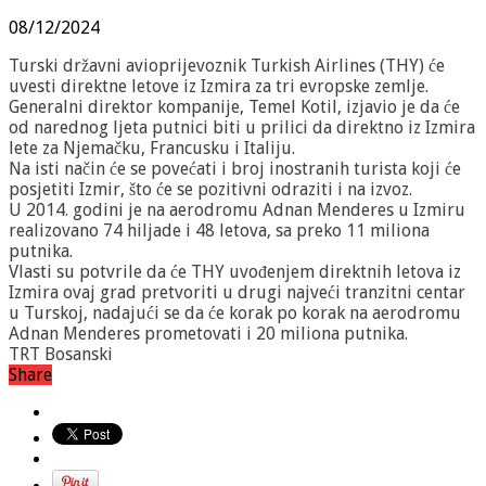
08/12/2024
Turski državni avioprijevoznik Turkish Airlines (THY) će
uvesti direktne letove iz Izmira za tri evropske zemlje.
Generalni direktor kompanije, Temel Kotil, izjavio je da će
od narednog ljeta putnici biti u prilici da direktno iz Izmira
lete za Njemačku, Francusku i Italiju.
Na isti način će se povećati i broj inostranih turista koji će
posjetiti Izmir, što će se pozitivni odraziti i na izvoz.
U 2014. godini je na aerodromu Adnan Menderes u Izmiru
realizovano 74 hiljade i 48 letova, sa preko 11 miliona
putnika.
Vlasti su potvrile da će THY uvođenjem direktnih letova iz
Izmira ovaj grad pretvoriti u drugi najveći tranzitni centar
u Turskoj, nadajući se da će korak po korak na aerodromu
Adnan Menderes prometovati i 20 miliona putnika.
TRT Bosanski
Share