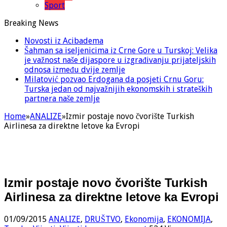
Sport
Breaking News
Novosti iz Acibadema
Šahman sa iseljenicima iz Crne Gore u Turskoj: Velika
je važnost naše dijaspore u izgrađivanju prijateljskih
odnosa između dvije zemlje
Milatović pozvao Erdogana da posjeti Crnu Goru:
Turska jedan od najvažnijih ekonomskih i strateških
partnera naše zemlje
Home
»
ANALIZE
»
Izmir postaje novo čvorište Turkish
Airlinesa za direktne letove ka Evropi
Izmir postaje novo čvorište Turkish
Airlinesa za direktne letove ka Evropi
01/09/2015
ANALIZE
,
DRUŠTVO
,
Ekonomija
,
EKONOMIJA
,