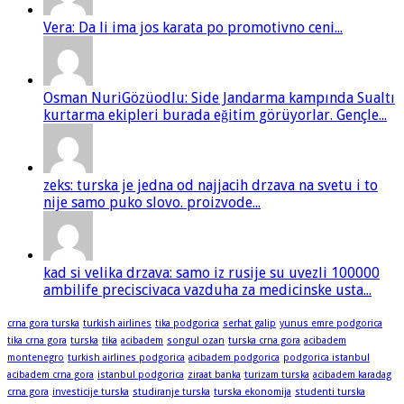
Vera: Da li ima jos karata po promotivno ceni...
Osman NuriGözüodlu: Side Jandarma kampında Sualtı
kurtarma ekipleri burada eğitim görüyorlar. Gençle...
zeks: turska je jedna od najjacih drzava na svetu i to
nije samo puko slovo. proizvode...
kad si velika drzava: samo iz rusije su uvezli 100000
ambilife preciscivaca vazduha za medicinske usta...
crna gora turska
turkish airlines
tika podgorica
serhat galip
yunus emre podgorica
tika crna gora
turska
tika
acibadem
songul ozan
turska crna gora
acibadem
montenegro
turkish airlines podgorica
acibadem podgorica
podgorica istanbul
acibadem crna gora
istanbul podgorica
ziraat banka
turizam turska
acibadem karadag
crna gora
investicije turska
studiranje turska
turska ekonomija
studenti turska