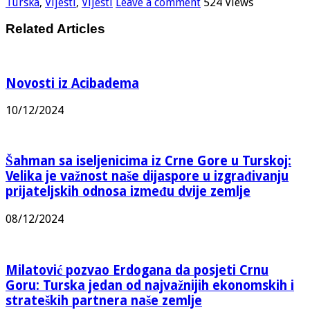
Turska
,
Vijesti
,
Vijesti
Leave a comment
524 Views
Related Articles
Novosti iz Acibadema
10/12/2024
Šahman sa iseljenicima iz Crne Gore u Turskoj:
Velika je važnost naše dijaspore u izgrađivanju
prijateljskih odnosa između dvije zemlje
08/12/2024
Milatović pozvao Erdogana da posjeti Crnu
Goru: Turska jedan od najvažnijih ekonomskih i
strateških partnera naše zemlje