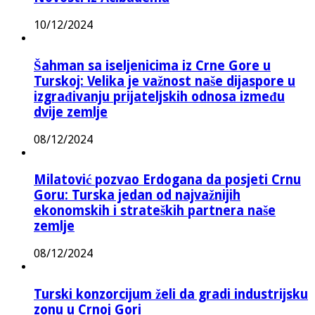
10/12/2024
Šahman sa iseljenicima iz Crne Gore u
Turskoj: Velika je važnost naše dijaspore u
izgrađivanju prijateljskih odnosa između
dvije zemlje
08/12/2024
Milatović pozvao Erdogana da posjeti Crnu
Goru: Turska jedan od najvažnijih
ekonomskih i strateških partnera naše
zemlje
08/12/2024
Turski konzorcijum želi da gradi industrijsku
zonu u Crnoj Gori