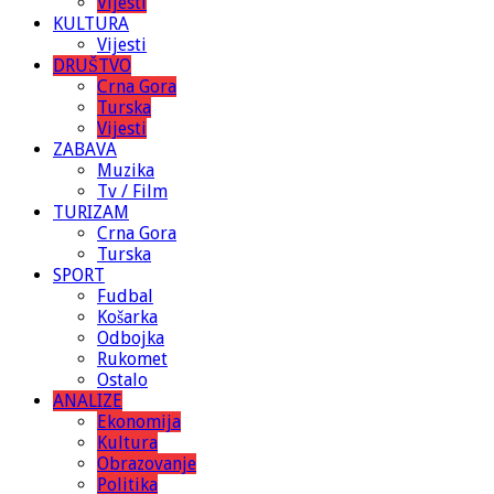
Vijesti
KULTURA
Vijesti
DRUŠTVO
Crna Gora
Turska
Vijesti
ZABAVA
Muzika
Tv / Film
TURIZAM
Crna Gora
Turska
SPORT
Fudbal
Košarka
Odbojka
Rukomet
Ostalo
ANALIZE
Ekonomija
Kultura
Obrazovanje
Politika