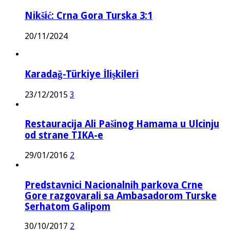
Nikšić: Crna Gora Turska 3:1
20/11/2024
Karadağ-Türkiye İlişkileri
23/12/2015
3
Restauracija Ali Pašinog Hamama u Ulcinju
od strane TIKA-e
29/01/2016
2
Predstavnici Nacionalnih parkova Crne
Gore razgovarali sa Ambasadorom Turske
Serhatom Galipom
30/10/2017
2