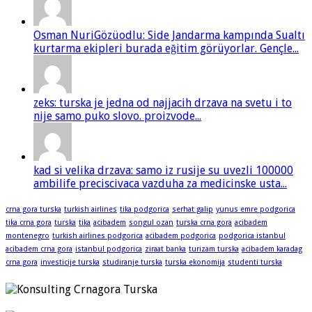
Osman NuriGözüodlu: Side Jandarma kampında Sualtı
kurtarma ekipleri burada eğitim görüyorlar. Gençle...
zeks: turska je jedna od najjacih drzava na svetu i to
nije samo puko slovo. proizvode...
kad si velika drzava: samo iz rusije su uvezli 100000
ambilife preciscivaca vazduha za medicinske usta...
crna gora turska
turkish airlines
tika podgorica
serhat galip
yunus emre podgorica
tika crna gora
turska
tika
acibadem
songul ozan
turska crna gora
acibadem
montenegro
turkish airlines podgorica
acibadem podgorica
podgorica istanbul
acibadem crna gora
istanbul podgorica
ziraat banka
turizam turska
acibadem karadag
crna gora
investicije turska
studiranje turska
turska ekonomija
studenti turska