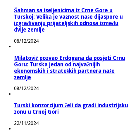
Šahman sa iseljenicima iz Crne Gore u
Turskoj: Velika je važnost naše dijaspore u
izgrađivanju prijateljskih odnosa između
dvije zemlje
08/12/2024
Milatović pozvao Erdogana da posjeti Crnu
Goru: Turska jedan od najvažnijih
ekonomskih i strateških partnera naše
zemlje
08/12/2024
Turski konzorcijum želi da gradi industrijsku
zonu u Crnoj Gori
22/11/2024