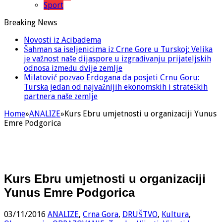
Sport
Breaking News
Novosti iz Acibadema
Šahman sa iseljenicima iz Crne Gore u Turskoj: Velika
je važnost naše dijaspore u izgrađivanju prijateljskih
odnosa između dvije zemlje
Milatović pozvao Erdogana da posjeti Crnu Goru:
Turska jedan od najvažnijih ekonomskih i strateških
partnera naše zemlje
Home
»
ANALIZE
»
Kurs Ebru umjetnosti u organizaciji Yunus
Emre Podgorica
Kurs Ebru umjetnosti u organizaciji
Yunus Emre Podgorica
03/11/2016
ANALIZE
,
Crna Gora
,
DRUŠTVO
,
Kultura
,