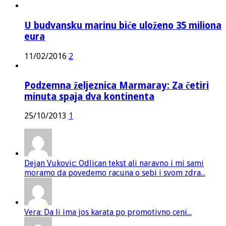
U budvansku marinu biće uloženo 35 miliona
eura
11/02/2016
2
Podzemna željeznica Marmaray: Za četiri
minuta spaja dva kontinenta
25/10/2013
1
Dejan Vukovic: Odlican tekst ali naravno i mi sami
moramo da povedemo racuna o sebi i svom zdra...
Vera: Da li ima jos karata po promotivno ceni...