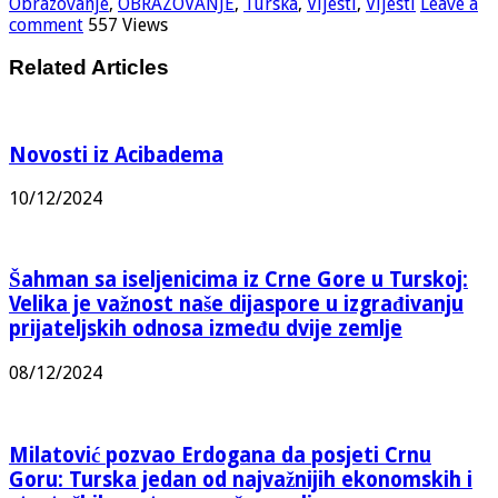
Obrazovanje
,
OBRAZOVANJE
,
Turska
,
Vijesti
,
Vijesti
Leave a
comment
557 Views
Related Articles
Novosti iz Acibadema
10/12/2024
Šahman sa iseljenicima iz Crne Gore u Turskoj:
Velika je važnost naše dijaspore u izgrađivanju
prijateljskih odnosa između dvije zemlje
08/12/2024
Milatović pozvao Erdogana da posjeti Crnu
Goru: Turska jedan od najvažnijih ekonomskih i