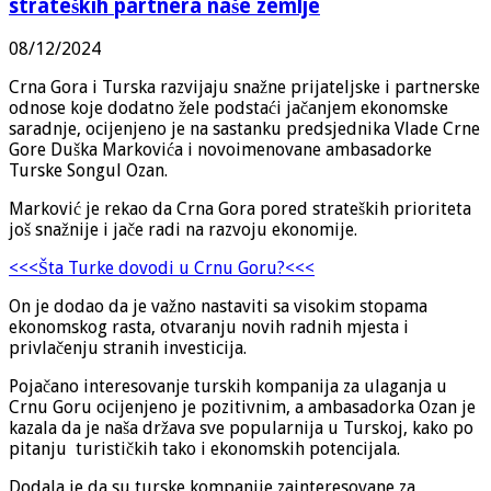
strateških partnera naše zemlje
08/12/2024
Crna Gora i Turska razvijaju snažne prijateljske i partnerske
odnose koje dodatno žele podstaći jačanjem ekonomske
saradnje, ocijenjeno je na sastanku predsjednika Vlade Crne
Gore Duška Markovića i novoimenovane ambasadorke
Turske Songul Ozan.
Marković je rekao da Crna Gora pored strateških prioriteta
još snažnije i jače radi na razvoju ekonomije.
<<<Šta Turke dovodi u Crnu Goru?<<<
On je dodao da je važno nastaviti sa visokim stopama
ekonomskog rasta, otvaranju novih radnih mjesta i
privlačenju stranih investicija.
Pojačano interesovanje turskih kompanija za ulaganja u
Crnu Goru ocijenjeno je pozitivnim, a ambasadorka Ozan je
kazala da je naša država sve popularnija u Turskoj, kako po
pitanju turističkih tako i ekonomskih potencijala.
Dodala je da su turske kompanije zainteresovane za