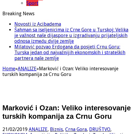
Sport
Breaking News
Novosti iz Acibadema
Šahman sa iseljenicima iz Crne Gore u Turskoj: Velika
je važnost naše dijaspore u izgrađivanju prijateljskih
odnosa između dvije zemlje
Milatović pozvao Erdogana da posjeti Crnu Goru:
Turska jedan od najvažnijih ekonomskih i strateških
partnera naše zemlje
Home
»
ANALIZE
»
Marković i Ozan: Veliko interesovanje
turskih kompanija za Crnu Goru
Marković i Ozan: Veliko interesovanje
turskih kompanija za Crnu Goru
21/02/2019
ANALIZE
,
Biznis
,
Crna Gora
,
DRUŠTVO
,