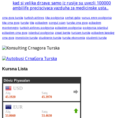
kad si velika drzava: samo iz rusije su uvezli 100000
ambilife preciscivaca vazduha za medicinske usta...
crna gora turska
turkish airlines
tika podgorica
serhat galip
yunus emre podgorica
tika crna gora
turska
tika
acibadem
songul ozan
turska crna gora
acibadem
montenegro
turkish airlines podgorica
acibadem podgorica
podgorica istanbul
acibadem crna gora
istanbul podgorica
ziraat banka
turizam turska
acibadem karadag
crna gora
investicije turska
studiranje turska
turska ekonomija
studenti turska
Kursna Lista