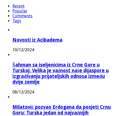
Recent
Popular
Comments
Tags
Novosti iz Acibadema
10/12/2024
Šahman sa iseljenicima iz Crne Gore u
Turskoj: Velika je važnost naše dijaspore u
izgrađivanju prijateljskih odnosa između
dvije zemlje
08/12/2024
Milatović pozvao Erdogana da posjeti Crnu
Goru: Turska jedan od najvažnijih