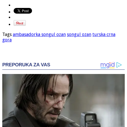
Tags
ambasadorka songul ozan
songul ozan
turska crna
gora