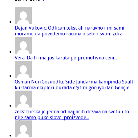
Dejan Vukovic: Odlican tekst ali naravno i mi sami
moramo da povedemo racuna o sebi i svom zdra...
Vera: Da li ima jos karata po promotivno ceni...
Osman NuriGözüodlu: Side Jandarma kampında Sualtı
kurtarma ekipleri burada eğitim görüyorlar. Gençle...
zeks: turska je jedna od najjacih drzava na svetu i to
nije samo puko slovo. proizvode...