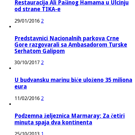
Restauracija Ali Pašinog Hamama u Ulcinju
od strane TIKA-e
29/01/2016
2
Predstavnici Nacionalnih parkova Crne
Gore razgovarali sa Ambasadorom Turske
Serhatom Galipom
30/10/2017
2
U budvansku marinu biće uloženo 35 miliona
eura
11/02/2016
2
Podzemna željeznica Marmaray: Za četiri
minuta spaja dva kontinenta
25/10/2013
1