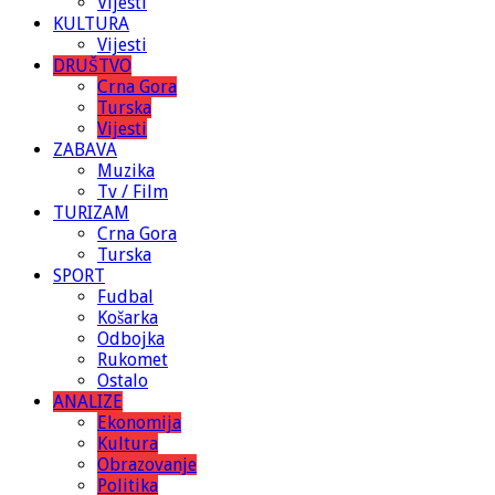
Vijesti
KULTURA
Vijesti
DRUŠTVO
Crna Gora
Turska
Vijesti
ZABAVA
Muzika
Tv / Film
TURIZAM
Crna Gora
Turska
SPORT
Fudbal
Košarka
Odbojka
Rukomet
Ostalo
ANALIZE
Ekonomija
Kultura
Obrazovanje
Politika