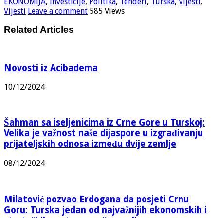
EKONOMIJA
,
Investicije
,
Politika
,
Tenderi
,
Turska
,
Vijesti
,
Vijesti
Leave a comment
585 Views
Related Articles
Novosti iz Acibadema
10/12/2024
Šahman sa iseljenicima iz Crne Gore u Turskoj:
Velika je važnost naše dijaspore u izgrađivanju
prijateljskih odnosa između dvije zemlje
08/12/2024
Milatović pozvao Erdogana da posjeti Crnu
Goru: Turska jedan od najvažnijih ekonomskih i