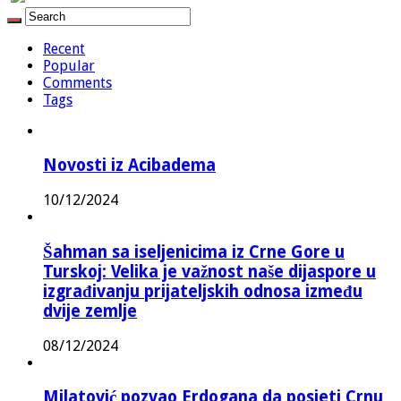
Recent
Popular
Comments
Tags
Novosti iz Acibadema
10/12/2024
Šahman sa iseljenicima iz Crne Gore u
Turskoj: Velika je važnost naše dijaspore u
izgrađivanju prijateljskih odnosa između
dvije zemlje
08/12/2024
Milatović pozvao Erdogana da posjeti Crnu