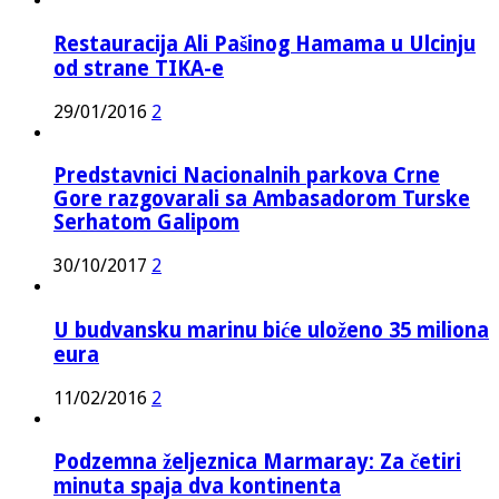
Restauracija Ali Pašinog Hamama u Ulcinju
od strane TIKA-e
29/01/2016
2
Predstavnici Nacionalnih parkova Crne
Gore razgovarali sa Ambasadorom Turske
Serhatom Galipom
30/10/2017
2
U budvansku marinu biće uloženo 35 miliona
eura
11/02/2016
2
Podzemna željeznica Marmaray: Za četiri
minuta spaja dva kontinenta