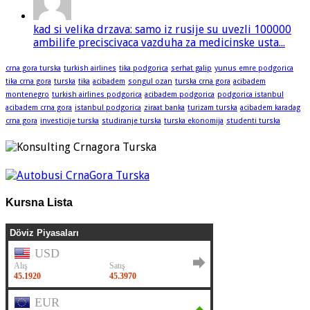
kad si velika drzava: samo iz rusije su uvezli 100000
ambilife preciscivaca vazduha za medicinske usta...
crna gora turska
turkish airlines
tika podgorica
serhat galip
yunus emre podgorica
tika crna gora
turska
tika
acibadem
songul ozan
turska crna gora
acibadem
montenegro
turkish airlines podgorica
acibadem podgorica
podgorica istanbul
acibadem crna gora
istanbul podgorica
ziraat banka
turizam turska
acibadem karadag
crna gora
investicije turska
studiranje turska
turska ekonomija
studenti turska
Kursna Lista