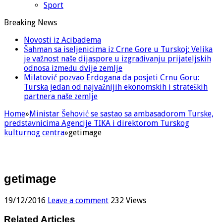
Sport
Breaking News
Novosti iz Acibadema
Šahman sa iseljenicima iz Crne Gore u Turskoj: Velika
je važnost naše dijaspore u izgrađivanju prijateljskih
odnosa između dvije zemlje
Milatović pozvao Erdogana da posjeti Crnu Goru:
Turska jedan od najvažnijih ekonomskih i strateških
partnera naše zemlje
Home
»
Ministar Šehović se sastao sa ambasadorom Turske,
predstavnicima Agencije TIKA i direktorom Turskog
kulturnog centra
»
getimage
getimage
19/12/2016
Leave a comment
232 Views
Related Articles