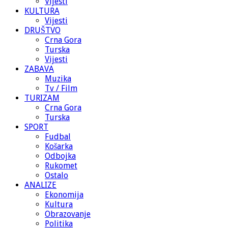
Vijesti
KULTURA
Vijesti
DRUŠTVO
Crna Gora
Turska
Vijesti
ZABAVA
Muzika
Tv / Film
TURIZAM
Crna Gora
Turska
SPORT
Fudbal
Košarka
Odbojka
Rukomet
Ostalo
ANALIZE
Ekonomija
Kultura
Obrazovanje
Politika