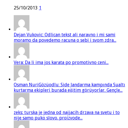
25/10/2013
1
Dejan Vukovic: Odlican tekst ali naravno i mi sami
moramo da povedemo racuna o sebi i svom zdra...
Vera: Da li ima jos karata po promotivno ceni...
Osman NuriGözüodlu: Side Jandarma kampında Sualtı
kurtarma ekipleri burada eğitim görüyorlar. Gençle...
zeks: turska je jedna od najjacih drzava na svetu i to
nije samo puko slovo. proizvode...