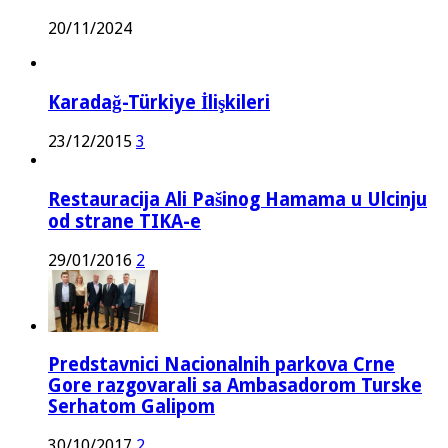
20/11/2024
Karadağ-Türkiye İlişkileri
23/12/2015
3
Restauracija Ali Pašinog Hamama u Ulcinju
od strane TIKA-e
29/01/2016
2
Predstavnici Nacionalnih parkova Crne
Gore razgovarali sa Ambasadorom Turske
Serhatom Galipom
30/10/2017
2