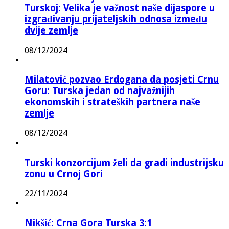
Turskoj: Velika je važnost naše dijaspore u
izgrađivanju prijateljskih odnosa između
dvije zemlje
08/12/2024
Milatović pozvao Erdogana da posjeti Crnu
Goru: Turska jedan od najvažnijih
ekonomskih i strateških partnera naše
zemlje
08/12/2024
Turski konzorcijum želi da gradi industrijsku
zonu u Crnoj Gori
22/11/2024
Nikšić: Crna Gora Turska 3:1