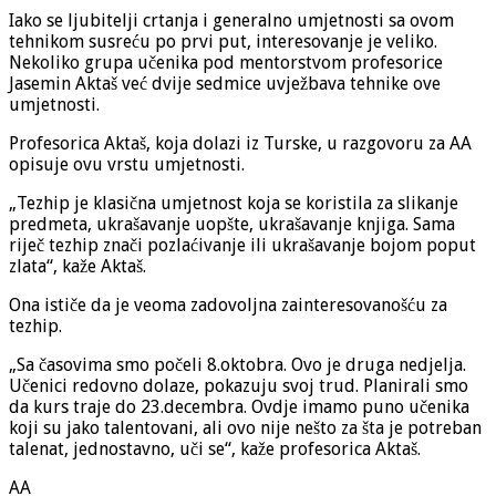
Iako se ljubitelji crtanja i generalno umjetnosti sa ovom
tehnikom susreću po prvi put, interesovanje je veliko.
Nekoliko grupa učenika pod mentorstvom profesorice
Jasemin Aktaš već dvije sedmice uvježbava tehnike ove
umjetnosti.
Profesorica Aktaš, koja dolazi iz Turske, u razgovoru za AA
opisuje ovu vrstu umjetnosti.
„Tezhip je klasična umjetnost koja se koristila za slikanje
predmeta, ukrašavanje uopšte, ukrašavanje knjiga. Sama
riječ tezhip znači pozlaćivanje ili ukrašavanje bojom poput
zlata“, kaže Aktaš.
Ona ističe da je veoma zadovoljna zainteresovanošću za
tezhip.
„Sa časovima smo počeli 8.oktobra. Ovo je druga nedjelja.
Učenici redovno dolaze, pokazuju svoj trud. Planirali smo
da kurs traje do 23.decembra. Ovdje imamo puno učenika
koji su jako talentovani, ali ovo nije nešto za šta je potreban
talenat, jednostavno, uči se“, kaže profesorica Aktaš.
AA