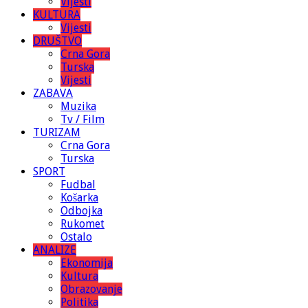
Vijesti
KULTURA
Vijesti
DRUŠTVO
Crna Gora
Turska
Vijesti
ZABAVA
Muzika
Tv / Film
TURIZAM
Crna Gora
Turska
SPORT
Fudbal
Košarka
Odbojka
Rukomet
Ostalo
ANALIZE
Ekonomija
Kultura
Obrazovanje
Politika