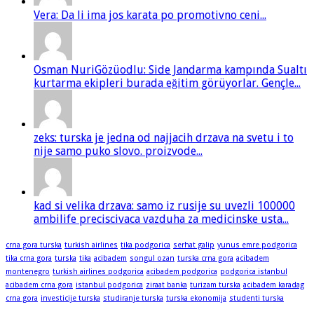
Vera: Da li ima jos karata po promotivno ceni...
Osman NuriGözüodlu: Side Jandarma kampında Sualtı
kurtarma ekipleri burada eğitim görüyorlar. Gençle...
zeks: turska je jedna od najjacih drzava na svetu i to
nije samo puko slovo. proizvode...
kad si velika drzava: samo iz rusije su uvezli 100000
ambilife preciscivaca vazduha za medicinske usta...
crna gora turska
turkish airlines
tika podgorica
serhat galip
yunus emre podgorica
tika crna gora
turska
tika
acibadem
songul ozan
turska crna gora
acibadem
montenegro
turkish airlines podgorica
acibadem podgorica
podgorica istanbul
acibadem crna gora
istanbul podgorica
ziraat banka
turizam turska
acibadem karadag
crna gora
investicije turska
studiranje turska
turska ekonomija
studenti turska