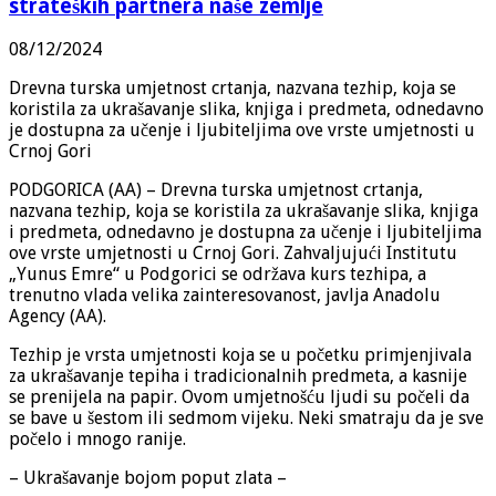
strateških partnera naše zemlje
08/12/2024
Drevna turska umjetnost crtanja, nazvana tezhip, koja se
koristila za ukrašavanje slika, knjiga i predmeta, odnedavno
je dostupna za učenje i ljubiteljima ove vrste umjetnosti u
Crnoj Gori
PODGORICA (AA) – Drevna turska umjetnost crtanja,
nazvana tezhip, koja se koristila za ukrašavanje slika, knjiga
i predmeta, odnedavno je dostupna za učenje i ljubiteljima
ove vrste umjetnosti u Crnoj Gori. Zahvaljujući Institutu
„Yunus Emre“ u Podgorici se održava kurs tezhipa, a
trenutno vlada velika zainteresovanost, javlja Anadolu
Agency (AA).
Tezhip je vrsta umjetnosti koja se u početku primjenjivala
za ukrašavanje tepiha i tradicionalnih predmeta, a kasnije
se prenijela na papir. Ovom umjetnošću ljudi su počeli da
se bave u šestom ili sedmom vijeku. Neki smatraju da je sve
počelo i mnogo ranije.
– Ukrašavanje bojom poput zlata –