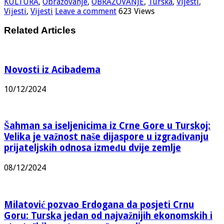
KULTURA
,
Obrazovanje
,
OBRAZOVANJE
,
Turska
,
Vijesti
,
Vijesti
,
Vijesti
Leave a comment
623 Views
Related Articles
Novosti iz Acibadema
10/12/2024
Šahman sa iseljenicima iz Crne Gore u Turskoj:
Velika je važnost naše dijaspore u izgrađivanju
prijateljskih odnosa između dvije zemlje
08/12/2024
Milatović pozvao Erdogana da posjeti Crnu
Goru: Turska jedan od najvažnijih ekonomskih i