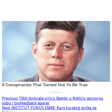
Previous
TIKA donirala vrtiću Bambi u Nikšiću senzornu
sobu i biofeedback aparat
Next
INSTITUT YUNUS EMRE: Kurs turskog jezika na