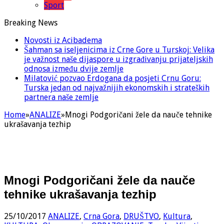
Sport
Breaking News
Novosti iz Acibadema
Šahman sa iseljenicima iz Crne Gore u Turskoj: Velika
je važnost naše dijaspore u izgrađivanju prijateljskih
odnosa između dvije zemlje
Milatović pozvao Erdogana da posjeti Crnu Goru:
Turska jedan od najvažnijih ekonomskih i strateških
partnera naše zemlje
Home
»
ANALIZE
»
Mnogi Podgoričani žele da nauče tehnike
ukrašavanja tezhip
Mnogi Podgoričani žele da nauče
tehnike ukrašavanja tezhip
25/10/2017
ANALIZE
,
Crna Gora
,
DRUŠTVO
,
Kultura
,