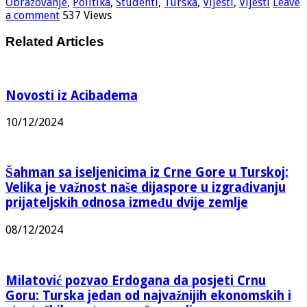
Obrazovanje
,
Politika
,
Studenti
,
Turska
,
Vijesti
,
Vijesti
Leave
a comment
537 Views
Related Articles
Novosti iz Acibadema
10/12/2024
Šahman sa iseljenicima iz Crne Gore u Turskoj:
Velika je važnost naše dijaspore u izgrađivanju
prijateljskih odnosa između dvije zemlje
08/12/2024
Milatović pozvao Erdogana da posjeti Crnu
Goru: Turska jedan od najvažnijih ekonomskih i