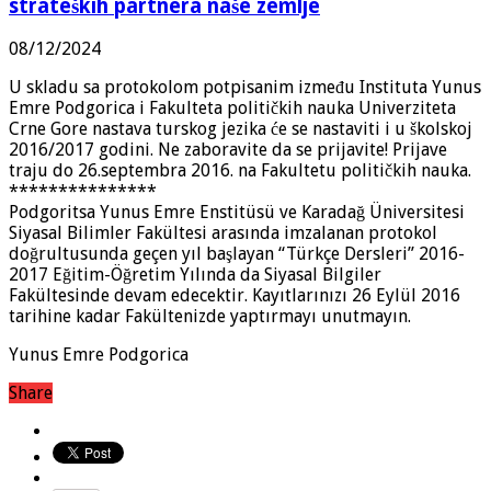
strateških partnera naše zemlje
08/12/2024
U skladu sa protokolom potpisanim između Instituta Yunus
Emre Podgorica i Fakulteta političkih nauka Univerziteta
Crne Gore nastava turskog jezika će se nastaviti i u školskoj
2016/2017 godini. Ne zaboravite da se prijavite! Prijave
traju do 26.septembra 2016. na Fakultetu političkih nauka.
***************
Podgoritsa Yunus Emre Enstitüsü ve Karadağ Üniversitesi
Siyasal Bilimler Fakültesi arasında imzalanan protokol
doğrultusunda geçen yıl başlayan “Türkçe Dersleri” 2016-
2017 Eğitim-Öğretim Yılında da Siyasal Bilgiler
Fakültesinde devam edecektir. Kayıtlarınızı 26 Eylül 2016
tarihine kadar Fakültenizde yaptırmayı unutmayın.
Yunus Emre Podgorica
Share