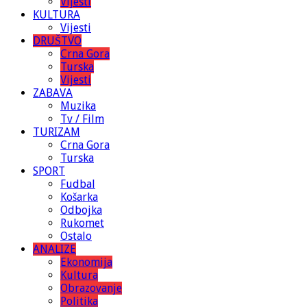
Vijesti
KULTURA
Vijesti
DRUŠTVO
Crna Gora
Turska
Vijesti
ZABAVA
Muzika
Tv / Film
TURIZAM
Crna Gora
Turska
SPORT
Fudbal
Košarka
Odbojka
Rukomet
Ostalo
ANALIZE
Ekonomija
Kultura
Obrazovanje
Politika