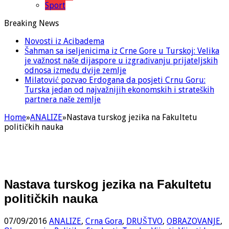
Sport
Breaking News
Novosti iz Acibadema
Šahman sa iseljenicima iz Crne Gore u Turskoj: Velika
je važnost naše dijaspore u izgrađivanju prijateljskih
odnosa između dvije zemlje
Milatović pozvao Erdogana da posjeti Crnu Goru:
Turska jedan od najvažnijih ekonomskih i strateških
partnera naše zemlje
Home
»
ANALIZE
»
Nastava turskog jezika na Fakultetu
političkih nauka
Nastava turskog jezika na Fakultetu
političkih nauka
07/09/2016
ANALIZE
,
Crna Gora
,
DRUŠTVO
,
OBRAZOVANJE
,