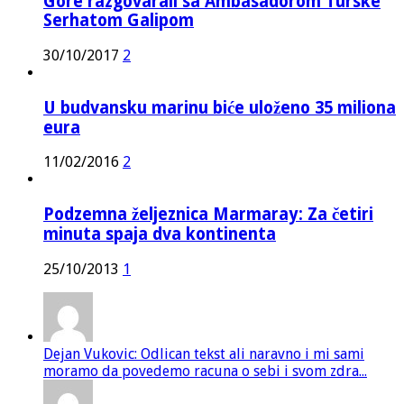
Gore razgovarali sa Ambasadorom Turske
Serhatom Galipom
30/10/2017
2
U budvansku marinu biće uloženo 35 miliona
eura
11/02/2016
2
Podzemna željeznica Marmaray: Za četiri
minuta spaja dva kontinenta
25/10/2013
1
Dejan Vukovic: Odlican tekst ali naravno i mi sami
moramo da povedemo racuna o sebi i svom zdra...