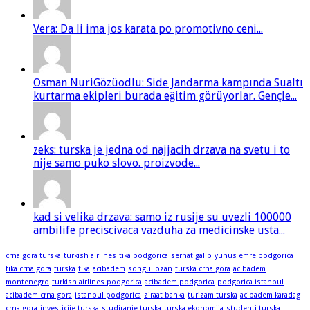
Vera: Da li ima jos karata po promotivno ceni...
Osman NuriGözüodlu: Side Jandarma kampında Sualtı
kurtarma ekipleri burada eğitim görüyorlar. Gençle...
zeks: turska je jedna od najjacih drzava na svetu i to
nije samo puko slovo. proizvode...
kad si velika drzava: samo iz rusije su uvezli 100000
ambilife preciscivaca vazduha za medicinske usta...
crna gora turska
turkish airlines
tika podgorica
serhat galip
yunus emre podgorica
tika crna gora
turska
tika
acibadem
songul ozan
turska crna gora
acibadem
montenegro
turkish airlines podgorica
acibadem podgorica
podgorica istanbul
acibadem crna gora
istanbul podgorica
ziraat banka
turizam turska
acibadem karadag
crna gora
investicije turska
studiranje turska
turska ekonomija
studenti turska