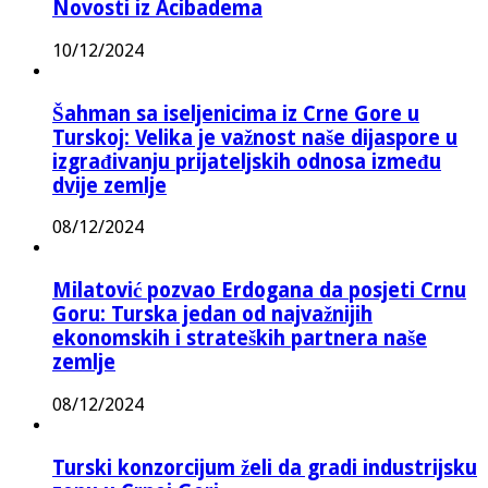
Novosti iz Acibadema
10/12/2024
Šahman sa iseljenicima iz Crne Gore u
Turskoj: Velika je važnost naše dijaspore u
izgrađivanju prijateljskih odnosa između
dvije zemlje
08/12/2024
Milatović pozvao Erdogana da posjeti Crnu
Goru: Turska jedan od najvažnijih
ekonomskih i strateških partnera naše
zemlje
08/12/2024
Turski konzorcijum želi da gradi industrijsku