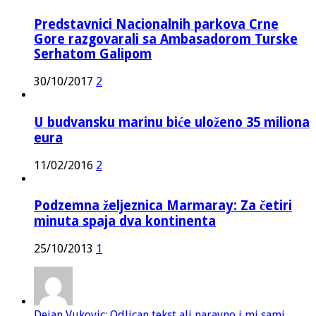
Predstavnici Nacionalnih parkova Crne
Gore razgovarali sa Ambasadorom Turske
Serhatom Galipom
30/10/2017
2
U budvansku marinu biće uloženo 35 miliona
eura
11/02/2016
2
Podzemna željeznica Marmaray: Za četiri
minuta spaja dva kontinenta
25/10/2013
1
Dejan Vukovic: Odlican tekst ali naravno i mi sami