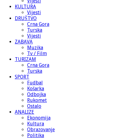
Vijesti
KULTURA
Vijesti
DRUŠTVO
Crna Gora
Turska
Vijesti
ZABAVA
Muzika
Tv / Film
TURIZAM
Crna Gora
Turska
SPORT
Fudbal
Košarka
Odbojka
Rukomet
Ostalo
ANALIZE
Ekonomija
Kultura
Obrazovanje
Politika