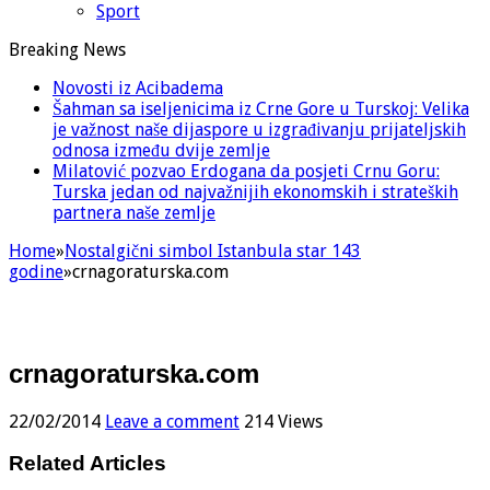
Sport
Breaking News
Novosti iz Acibadema
Šahman sa iseljenicima iz Crne Gore u Turskoj: Velika
je važnost naše dijaspore u izgrađivanju prijateljskih
odnosa između dvije zemlje
Milatović pozvao Erdogana da posjeti Crnu Goru:
Turska jedan od najvažnijih ekonomskih i strateških
partnera naše zemlje
Home
»
Nostalgični simbol Istanbula star 143
godine
»
crnagoraturska.com
crnagoraturska.com
22/02/2014
Leave a comment
214 Views
Related Articles