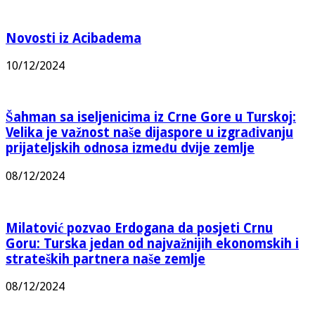
Novosti iz Acibadema
10/12/2024
Šahman sa iseljenicima iz Crne Gore u Turskoj:
Velika je važnost naše dijaspore u izgrađivanju
prijateljskih odnosa između dvije zemlje
08/12/2024
Milatović pozvao Erdogana da posjeti Crnu
Goru: Turska jedan od najvažnijih ekonomskih i
strateških partnera naše zemlje
08/12/2024