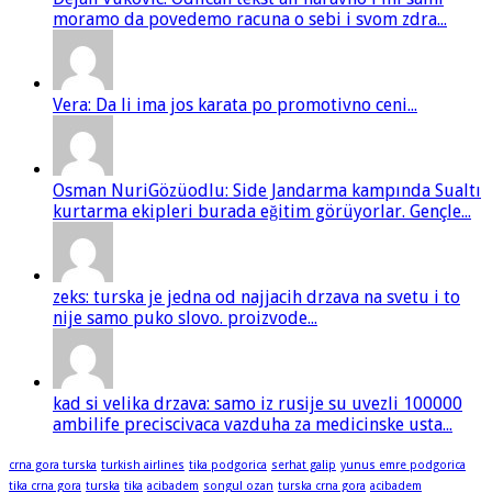
moramo da povedemo racuna o sebi i svom zdra...
Vera: Da li ima jos karata po promotivno ceni...
Osman NuriGözüodlu: Side Jandarma kampında Sualtı
kurtarma ekipleri burada eğitim görüyorlar. Gençle...
zeks: turska je jedna od najjacih drzava na svetu i to
nije samo puko slovo. proizvode...
kad si velika drzava: samo iz rusije su uvezli 100000
ambilife preciscivaca vazduha za medicinske usta...
crna gora turska
turkish airlines
tika podgorica
serhat galip
yunus emre podgorica
tika crna gora
turska
tika
acibadem
songul ozan
turska crna gora
acibadem