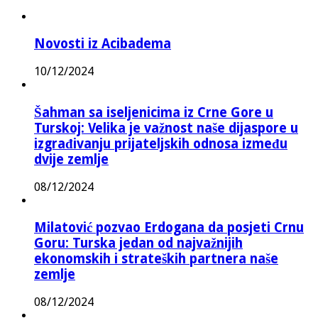
Novosti iz Acibadema
10/12/2024
Šahman sa iseljenicima iz Crne Gore u
Turskoj: Velika je važnost naše dijaspore u
izgrađivanju prijateljskih odnosa između
dvije zemlje
08/12/2024
Milatović pozvao Erdogana da posjeti Crnu
Goru: Turska jedan od najvažnijih
ekonomskih i strateških partnera naše
zemlje
08/12/2024