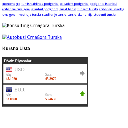
montenegro
turkish airlines podgorica
acibadem podgorica
podgorica istanbul
acibadem crna gora
istanbul podgorica
ziraat banka
turizam turska
acibadem karadag
crna gora
investicije turska
studiranje turska
turska ekonomija
studenti turska
Kursna Lista