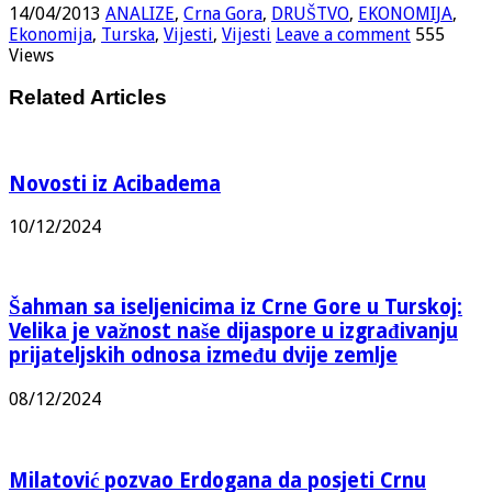
14/04/2013
ANALIZE
,
Crna Gora
,
DRUŠTVO
,
EKONOMIJA
,
Ekonomija
,
Turska
,
Vijesti
,
Vijesti
Leave a comment
555
Views
Related Articles
Novosti iz Acibadema
10/12/2024
Šahman sa iseljenicima iz Crne Gore u Turskoj:
Velika je važnost naše dijaspore u izgrađivanju
prijateljskih odnosa između dvije zemlje
08/12/2024
Milatović pozvao Erdogana da posjeti Crnu