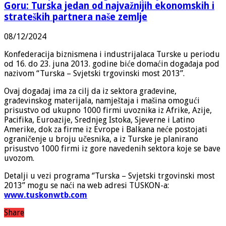
Goru: Turska jedan od najvažnijih ekonomskih i
strateških partnera naše zemlje
08/12/2024
Konfederacija biznismena i industrijalaca Turske u periodu
od 16. do 23. juna 2013. godine biće domaćin događaja pod
nazivom “Turska – Svjetski trgovinski most 2013”.
Ovaj događaj ima za cilj da iz sektora građevine,
građevinskog materijala, namještaja i mašina omogući
prisustvo od ukupno 1000 firmi uvoznika iz Afrike, Azije,
Pacifika, Euroazije, Srednjeg Istoka, Sjeverne i Latino
Amerike, dok za firme iz Evrope i Balkana neće postojati
ograničenje u broju učesnika, a iz Turske je planirano
prisustvo 1000 firmi iz gore navedenih sektora koje se bave
uvozom.
Detalji u vezi programa ‘’Turska – Svjetski trgovinski most
2013’’ mogu se naći na web adresi TUSKON-a:
www.tuskonwtb.com
Share