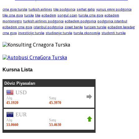
crna gora turska
turkish airlines
tika podgorica
serhat galip
yunus emre podgorica
tika crna gora
turska
tika
acibadem
songul ozan
turska crna gora
acibadem
montenegro
turkish airlines podgorica
acibadem podgorica
podgorica istanbul
acibadem crna gora
istanbul podgorica
ziraat banka
turizam turska
acibadem karadag
crna gora
investicije turska
studiranje turska
turska ekonomija
studenti turska
Kursna Lista