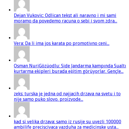
Dejan Vukovic: Odlican tekst ali naravno i mi sami
moramo da povedemo racuna o sebi i svom zdra...
Vera: Da li ima jos karata po promotivno ceni...
Osman NuriGözüodlu: Side Jandarma kampında Sualtı
kurtarma ekipleri burada eğitim görüyorlar. Gençle...
zeks: turska je jedna od najjacih drzava na svetu i to
nije samo puko slovo. proizvode...
kad si velika drzava: samo iz rusije su uvezli 100000
ambilife preciscivaca vazduha za medicinske usta...