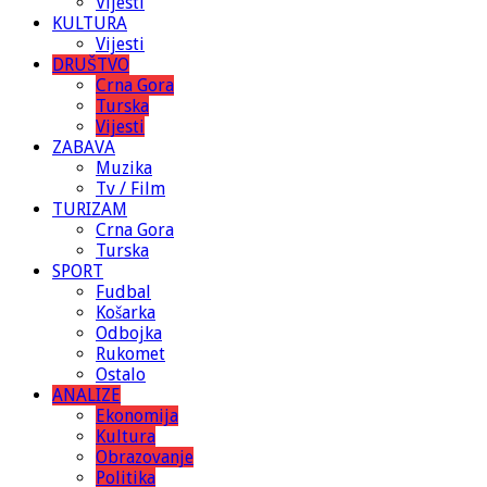
Vijesti
KULTURA
Vijesti
DRUŠTVO
Crna Gora
Turska
Vijesti
ZABAVA
Muzika
Tv / Film
TURIZAM
Crna Gora
Turska
SPORT
Fudbal
Košarka
Odbojka
Rukomet
Ostalo
ANALIZE
Ekonomija
Kultura
Obrazovanje
Politika