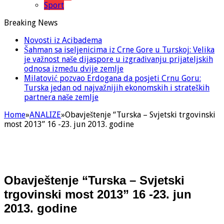
Sport
Breaking News
Novosti iz Acibadema
Šahman sa iseljenicima iz Crne Gore u Turskoj: Velika
je važnost naše dijaspore u izgrađivanju prijateljskih
odnosa između dvije zemlje
Milatović pozvao Erdogana da posjeti Crnu Goru:
Turska jedan od najvažnijih ekonomskih i strateških
partnera naše zemlje
Home
»
ANALIZE
»
Obavještenje “Turska – Svjetski trgovinski
most 2013” 16 -23. jun 2013. godine
Obavještenje “Turska – Svjetski
trgovinski most 2013” 16 -23. jun
2013. godine