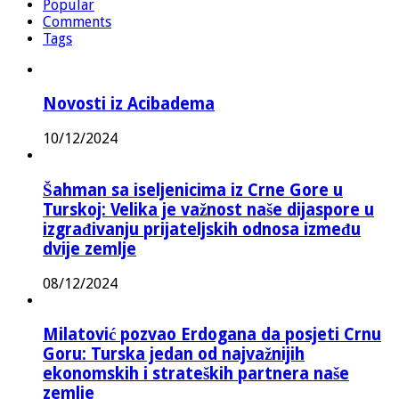
Popular
Comments
Tags
Novosti iz Acibadema
10/12/2024
Šahman sa iseljenicima iz Crne Gore u
Turskoj: Velika je važnost naše dijaspore u
izgrađivanju prijateljskih odnosa između
dvije zemlje
08/12/2024
Milatović pozvao Erdogana da posjeti Crnu
Goru: Turska jedan od najvažnijih
ekonomskih i strateških partnera naše
zemlje