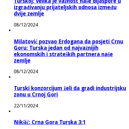
Turskoj: Velika je važnost naše dijaspore u
izgrađivanju prijateljskih odnosa između
dvije zemlje
08/12/2024
Milatović pozvao Erdogana da posjeti Crnu
Goru: Turska jedan od najvažnijih
ekonomskih i strateških partnera naše
zemlje
08/12/2024
Turski konzorcijum želi da gradi industrijsku
zonu u Crnoj Gori
22/11/2024
Nikšić: Crna Gora Turska 3:1