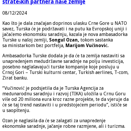
strateških partnera naše zemlje
08/12/2024
Kao što je dala značajan doprinos ulasku Crne Gore u NATO
savez, Turska će je podržavati i na putu ka Evropskoj uniji i
jačaćemo ekonomsku saradnju, kazala je nova ambasadorka
Turske u našoj zemlji,
Songul Ozan,
tokom sastanka
sa ministarkom bez portfelja,
Marijom Vučinović.
Ambasadorka Turske dodala je da će ta zemlja nastaviti sa
unapređenjem međudržavne saradnje na polju investicija,
posebno naglašavajući turske kompanije koje posluju u
Crnoj Gori – Turski kulturni centar, Turkish aerlines, T-com,
Zirat banku.
“Vučinović je podsjetila da je Turska Agencija za
međunarodnu saradnju i razvoj (TIKA) uložila u Crnu Goru
više od 20 miliona eura kroz razne projekte, te da vjeruje da
će se taj trend nastaviti i u predstojećem periodu”, ističe se
u saopštenju.
Ozan je naglasila da će se zalagati za unapređenje
ekonomske saradnje, jačanje robne razmjene, ali i turizma.