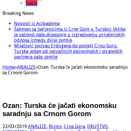
Sport
Breaking News
Novosti iz Acibadema
Šahman sa iseljenicima iz Crne Gore u Turskoj: Velika
je važnost naše dijaspore u izgrađivanju prijateljskih
odnosa između dvije zemlje
Milatović pozvao Erdogana da posjeti Crnu Goru:
Turska jedan od najvažnijih ekonomskih i strateških
partnera naše zemlje
Home
»
ANALIZE
»
Ozan: Turska će jačati ekonomsku saradnju
sa Crnom Gorom
Ozan: Turska će jačati ekonomsku
saradnju sa Crnom Gorom
22/03/2019
ANALIZE
,
Biznis
,
Crna Gora
,
DRUŠTVO
,