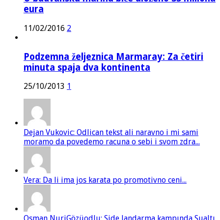
eura
11/02/2016
2
Podzemna željeznica Marmaray: Za četiri
minuta spaja dva kontinenta
25/10/2013
1
Dejan Vukovic: Odlican tekst ali naravno i mi sami
moramo da povedemo racuna o sebi i svom zdra...
Vera: Da li ima jos karata po promotivno ceni...
Osman NuriGözüodlu: Side Jandarma kampında Sualtı