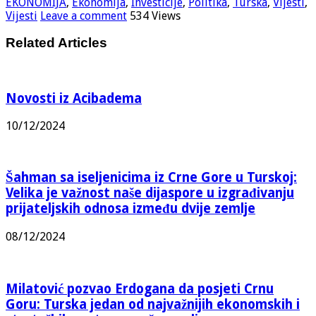
EKONOMIJA
,
Ekonomija
,
Investicije
,
Politika
,
Turska
,
Vijesti
,
Vijesti
Leave a comment
534 Views
Related Articles
Novosti iz Acibadema
10/12/2024
Šahman sa iseljenicima iz Crne Gore u Turskoj:
Velika je važnost naše dijaspore u izgrađivanju
prijateljskih odnosa između dvije zemlje
08/12/2024
Milatović pozvao Erdogana da posjeti Crnu
Goru: Turska jedan od najvažnijih ekonomskih i