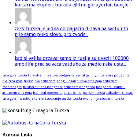
kurtarma ekipleri burada eğitim görüyorlar. Gençle...
zeks: turska je jedna od najjacih drzava na svetu i to
nije samo puko slovo. proizvode...
kad si velika drzava: samo iz rusije su uvezli 100000
ambilife preciscivaca vazduha za medicinske usta...
crna gora turska
turkish airlines
tika podgorica
serhat galip
yunus emre podgorica
tika crna gora
turska
tika
acibadem
songul ozan
turska crna gora
acibadem
montenegro
turkish airlines podgorica
acibadem podgorica
podgorica istanbul
acibadem crna gora
istanbul podgorica
ziraat banka
turizam turska
acibadem karadag
crna gora
investicije turska
studiranje turska
turska ekonomija
studenti turska
Kursna Lista