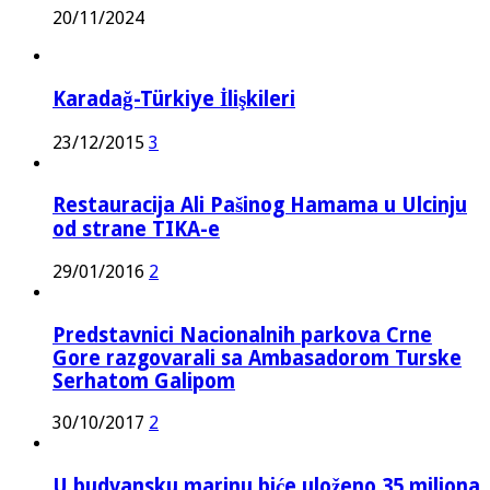
20/11/2024
Karadağ-Türkiye İlişkileri
23/12/2015
3
Restauracija Ali Pašinog Hamama u Ulcinju
od strane TIKA-e
29/01/2016
2
Predstavnici Nacionalnih parkova Crne
Gore razgovarali sa Ambasadorom Turske
Serhatom Galipom
30/10/2017
2
U budvansku marinu biće uloženo 35 miliona