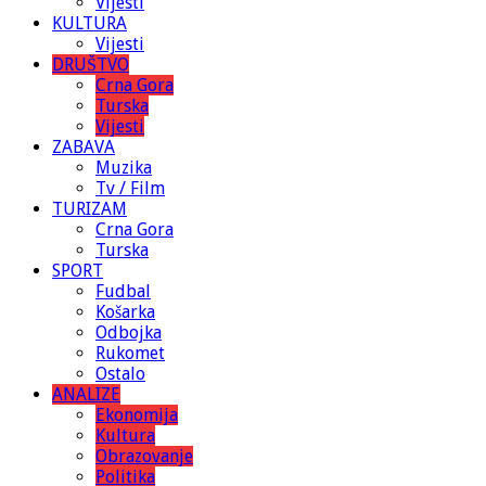
Vijesti
KULTURA
Vijesti
DRUŠTVO
Crna Gora
Turska
Vijesti
ZABAVA
Muzika
Tv / Film
TURIZAM
Crna Gora
Turska
SPORT
Fudbal
Košarka
Odbojka
Rukomet
Ostalo
ANALIZE
Ekonomija
Kultura
Obrazovanje
Politika