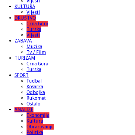
Vijesti
KULTURA
Vijesti
DRUŠTVO
Crna Gora
Turska
Vijesti
ZABAVA
Muzika
Tv / Film
TURIZAM
Crna Gora
Turska
SPORT
Fudbal
Košarka
Odbojka
Rukomet
Ostalo
ANALIZE
Ekonomija
Kultura
Obrazovanje
Politika