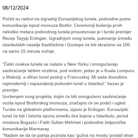
08/12/2024
Počeli su radovi na izgradnji Euroazijskog tunela, podvodne putne
komunikacije ispod moreuza Bosfor. Ceremoniji bušenja prvih
nekoliko metara podvodnog tunela prisustvovao je i turski premijer
Recep Tayyip Erdogan. Izgradnjom ovog tunela, putovanje između
istanbulskih naselja Kazličešme i Goztepe će biti skraćeno sa 100
na samo 15 minuta vožnje.
“Četiri ovakva tunela se nalaze u New Yorku i omogućavaju
saobraćanje lahkim vozilima, pod vodom; jedan je u Kuala Lumpuru
u Maleziji, a sličan tunel postoji u Francuskoj. Mi sada dovodimo
najmoderniji i najrazvijeniji podvodni tunel u Istanbul,” kazao je
premijer.
Izvršenjem ovog projekta, kojim će biti omogućeno saobraćanje
vozila ispod Bosforskog moreuza, značajno će se podići i ugled
Turske na globalnim platformama, izjavio je Erdogan. Euroazijski
tunel će biti i četvrta spona između dva kopna u Istanbulu, pored
mostova Bogazici i Fatih Sultan Mehmet i podvodne željezničke
komunikacije Marmaray.
“Nadam se da će patnja poznata kao ‘gužva na mostu’ postati stvar