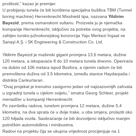
prošlosti,” kazao je premijer.
U probijanju tunela će biti korištena specijalna bušilica TBM (Tunnel
boring machine) Herrenknecht Mixshield tipa, nazvana
Yildirim
Bayezid
, prema osmanskom sultanu. Proizvela ju je njemačka
kompanije Herrenknecht, isključivo za potrebe ovog projekta, na
zahtjev tursko-južnokorejskog konzorcija Yapı Merkezi İnşaat ve
Sanayi A.Ş. i SK Engineering & Construction Co. Ltd.
Yildirim Bayeizd je mašinski gigant promjera 13,6 metara, dužine
120 metara, a iskopavaće 8 do 10 metara tunela dnevno. Operiraće
na dubini od 106 metara ispod Bosfora, a njenim radom će biti
premoštena dužina od 3,5 kilometra, između stanice Haydarpaša i
distrikta Cankurtaran.
“Ovaj projekat je trenutno zasigurno jedan od najizazovnijih zahvata
u izgradnji tunela u cijelom svijetu,” smatra Georg Schleer, projekt
menadžer u kompaniji Herrenknecht.
Po završetku radova, tunelom promjera 12 metara, dužine 5,4
kilometra, na dva sprata će u dvije trake, u oba smjera, prolaziti oko
120 hiljada vozila. Saobraćanje će biti dozvoljeno isključivo manjim
putničkim automobilima i minibusima.
Radovi na projektu čija se ukupna vrijednost procijenjuje na 1