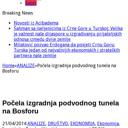
Sport
Breaking News
Novosti iz Acibadema
Šahman sa iseljenicima iz Crne Gore u Turskoj: Velika
je važnost naše dijaspore u izgrađivanju prijateljskih
odnosa između dvije zemlje
Milatović pozvao Erdogana da posjeti Crnu Goru:
Turska jedan od najvažnijih ekonomskih i strateških
partnera naše zemlje
Home
»
ANALIZE
»
Počela izgradnja podvodnog tunela na
Bosforu
Počela izgradnja podvodnog tunela
na Bosforu
21/04/2014
ANALIZE
,
DRUŠTVO
,
EKONOMIJA
,
Ekonomija
,