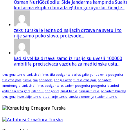
Osman NuriGözüodlu: Side Jandarma kampında Sualtı
kurtarma ekipleri burada eğitim görüyorlar. Gençle...
zeks: turska je jedna od najjacih drzava na svetu i to
nije samo puko slovo. proizvode...
kad si velika drzava: samo iz rusije su uvezli 100000
ambilife preciscivaca vazduha za medicinske usta...
crna gora turska
turkish airlines
tika podgorica
serhat galip
yunus emre podgorica
tika crna gora
turska
tika
acibadem
songul ozan
turska crna gora
acibadem
montenegro
turkish airlines podgorica
acibadem podgorica
podgorica istanbul
acibadem crna gora
istanbul podgorica
ziraat banka
turizam turska
acibadem karadag
crna gora
investicije turska
studiranje turska
turska ekonomija
studenti turska