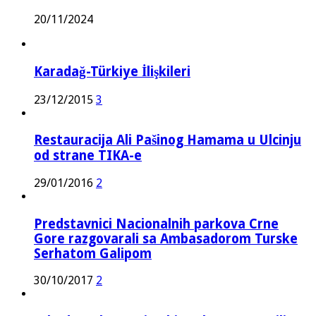
20/11/2024
Karadağ-Türkiye İlişkileri
23/12/2015
3
Restauracija Ali Pašinog Hamama u Ulcinju
od strane TIKA-e
29/01/2016
2
Predstavnici Nacionalnih parkova Crne
Gore razgovarali sa Ambasadorom Turske
Serhatom Galipom
30/10/2017
2