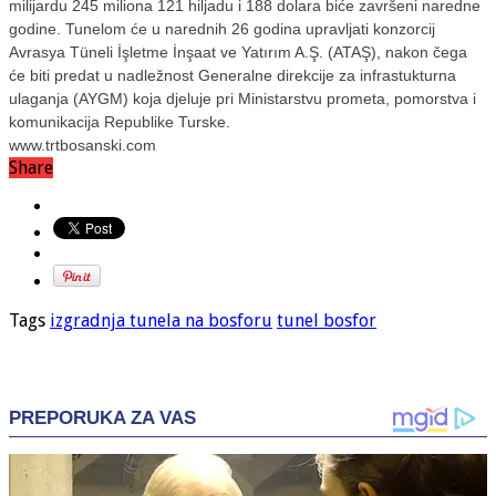
milijardu 245 miliona 121 hiljadu i 188 dolara biće završeni naredne
godine. Tunelom će u narednih 26 godina upravljati konzorcij
Avrasya Tüneli İşletme İnşaat ve Yatırım A.Ş. (ATAŞ), nakon čega
će biti predat u nadležnost Generalne direkcije za infrastukturna
ulaganja (AYGM) koja djeluje pri Ministarstvu prometa, pomorstva i
komunikacija Republike Turske.
www.trtbosanski.com
Share
Tags
izgradnja tunela na bosforu
tunel bosfor