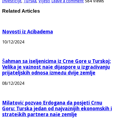
Investicije
,
Turska
,
Vijesti
Leave a comment
584 Views
Related Articles
Novosti iz Acibadema
10/12/2024
Šahman sa iseljenicima iz Crne Gore u Turskoj:
Velika je važnost naše dijaspore u izgrađivanju
prijateljskih odnosa između dvije zemlje
08/12/2024
Milatović pozvao Erdogana da posjeti Crnu
Goru: Turska jedan od najvažnijih ekonomskih i
strateških partnera naše zemlje