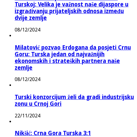
Turskoj: Velika je važnost naše dijaspore u
izgrađivanju prijateljskih odnosa između
dvije zemlje
08/12/2024
Milatović pozvao Erdogana da posjeti Crnu
Goru: Turska jedan od najvažnijih
ekonomskih i strateških partnera naše
zemlje
08/12/2024
Turski konzorcijum želi da gradi industrijsku
zonu u Crnoj Gori
22/11/2024
Nikšić: Crna Gora Turska 3:1