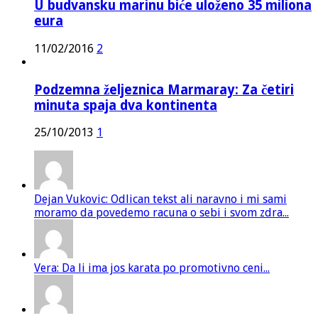
U budvansku marinu biće uloženo 35 miliona
eura
11/02/2016
2
Podzemna željeznica Marmaray: Za četiri
minuta spaja dva kontinenta
25/10/2013
1
Dejan Vukovic: Odlican tekst ali naravno i mi sami
moramo da povedemo racuna o sebi i svom zdra...
Vera: Da li ima jos karata po promotivno ceni...