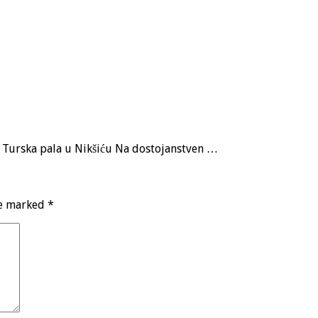
a, Turska pala u Nikšiću Na dostojanstven …
re marked
*