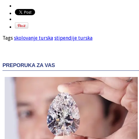
Tags
skolovanje turska
stipendije turska