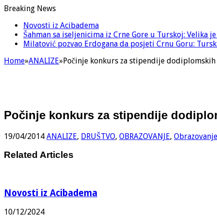
Breaking News
Novosti iz Acibadema
Šahman sa iseljenicima iz Crne Gore u Turskoj: Velika j
Milatović pozvao Erdogana da posjeti Crnu Goru: Turska
Home
»
ANALIZE
»
Počinje konkurs za stipendije dodiplomskih 
Počinje konkurs za stipendije dodiplo
19/04/2014
ANALIZE
,
DRUŠTVO
,
OBRAZOVANJE
,
Obrazovanj
Related Articles
Novosti iz Acibadema
10/12/2024