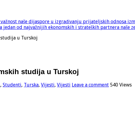
e važnost naše dijaspore u izgrađivanju prijateljskih odnosa iz
 jedan od najvažnijih ekonomskih i strateških partnera naše z
studija u Turskoj
mskih studija u Turskoj
e
,
Studenti
,
Turska
,
Vijesti
,
Vijesti
Leave a comment
540 Views