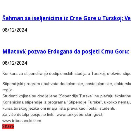
Šahman sa iseljenicima iz Crne Gore u Turskoj: Vel
08/12/2024
Milatović pozvao Erdogana da posjeti Crnu Goru: 
08/12/2024
Konkurs za stipendiranje dodiplomskih studija u Turskoj, u okviru sti
Stipendijski program obuhvata dodiplomske, postdiplomske, doktorske i 
regija.
Studenti kojima su dodijeljene “Stipendije Turske” ne plaćaju školari
Korisnicima stipendije iz programa “Stipendije Turske”, ukoliko nemaj
kursa turskog jezika oni imaju ista prava kao i ostali studenti.
Za više detalja posjetite link: www.turkiyeburslari.gov.tr
www.trtbosanski.com
Share