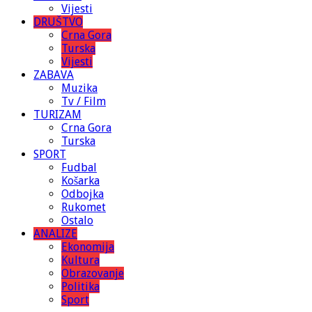
Vijesti
DRUŠTVO
Crna Gora
Turska
Vijesti
ZABAVA
Muzika
Tv / Film
TURIZAM
Crna Gora
Turska
SPORT
Fudbal
Košarka
Odbojka
Rukomet
Ostalo
ANALIZE
Ekonomija
Kultura
Obrazovanje
Politika
Sport