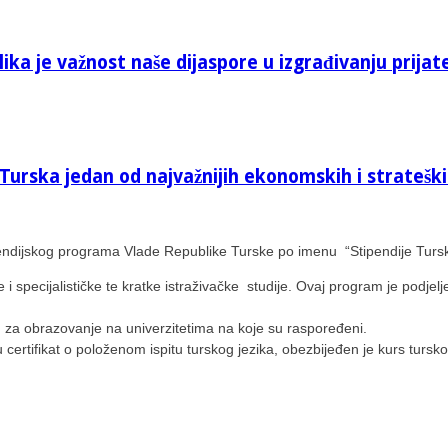
ika je važnost naše dijaspore u izgrađivanju prijat
Turska jedan od najvažnijih ekonomskih i stratešk
pendijskog programa Vlade Republike Turske po imenu “Stipendije Turske
specijalističke te kratke istraživačke studije. Ovaj program je podjeljen
nu za obrazovanje na univerzitetima na koje su raspoređeni.
u certifikat o položenom ispitu turskog jezika, obezbijeđen je kurs tur