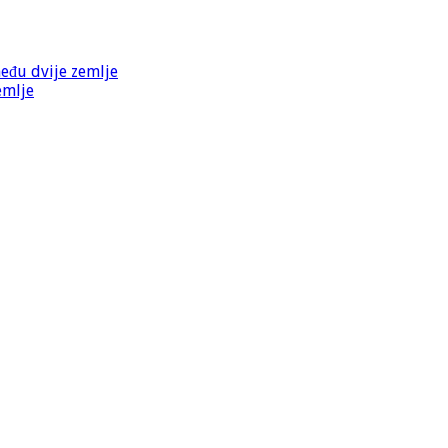
među dvije zemlje
emlje