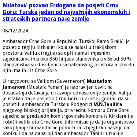
Milatović pozvao Erdogana da posjeti Crnu
Goru: Turska jedan od najvažnijih ekonomskih i
strateških partnera naše zemlje
08/12/2024
Ambasador Crne Gore u Republici Turskoj Ramo Bralić je
posjetio regiju Kirklaleri koja se nalazi u trakijskom
prostoru. Valiluk (regija) sa opštinama i mjesnim
zajednicama ima oko 350 hiljada stanovnika a više od 50 %
stanovništva su doseljenici sa balkanskog prostora a između
njih ima ih i iz Crne Gore.
U razgovoru sa Valijom (Guvernerom)
Mustafom
Jamanom
(Mustafa Yaman) je napravljen osvrt na
dosadašnja dešavanja u razvoju odnosa dvije zemlje. Valija
je istakao da je posjetio Crnu Goru u prošloj godini, da su
posjetili ambasadora Turske u Podgorici
M.N.Tanilira
njegovog bliskog prijatelja, privrednu komoru Crne Gore
zajedno sa predsjednikom trgovinske komore iz Kirklarelija
i obišli veliki dio Crne Gore. Informisao je da je organizovao
sakupljanje humanitarne pomoći za izbjegličko naselje na
Koniku i da na današnji dan ambasador Tanilir uručuje