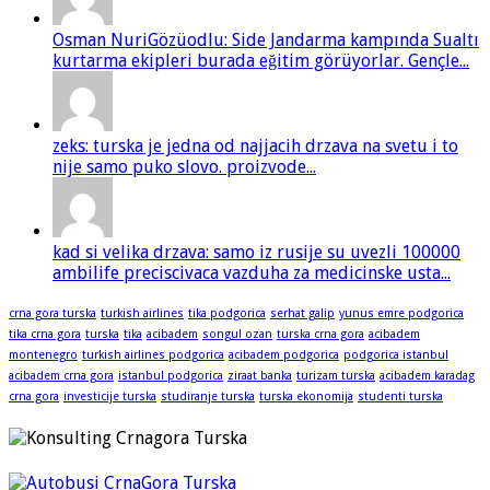
Osman NuriGözüodlu: Side Jandarma kampında Sualtı
kurtarma ekipleri burada eğitim görüyorlar. Gençle...
zeks: turska je jedna od najjacih drzava na svetu i to
nije samo puko slovo. proizvode...
kad si velika drzava: samo iz rusije su uvezli 100000
ambilife preciscivaca vazduha za medicinske usta...
crna gora turska
turkish airlines
tika podgorica
serhat galip
yunus emre podgorica
tika crna gora
turska
tika
acibadem
songul ozan
turska crna gora
acibadem
montenegro
turkish airlines podgorica
acibadem podgorica
podgorica istanbul
acibadem crna gora
istanbul podgorica
ziraat banka
turizam turska
acibadem karadag
crna gora
investicije turska
studiranje turska
turska ekonomija
studenti turska