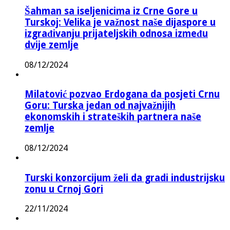
Šahman sa iseljenicima iz Crne Gore u
Turskoj: Velika je važnost naše dijaspore u
izgrađivanju prijateljskih odnosa između
dvije zemlje
08/12/2024
Milatović pozvao Erdogana da posjeti Crnu
Goru: Turska jedan od najvažnijih
ekonomskih i strateških partnera naše
zemlje
08/12/2024
Turski konzorcijum želi da gradi industrijsku
zonu u Crnoj Gori
22/11/2024