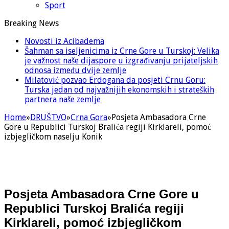
Sport
Breaking News
Novosti iz Acibadema
Šahman sa iseljenicima iz Crne Gore u Turskoj: Velika
je važnost naše dijaspore u izgrađivanju prijateljskih
odnosa između dvije zemlje
Milatović pozvao Erdogana da posjeti Crnu Goru:
Turska jedan od najvažnijih ekonomskih i strateških
partnera naše zemlje
Home
»
DRUŠTVO
»
Crna Gora
»
Posjeta Ambasadora Crne
Gore u Republici Turskoj Bralića regiji Kirklareli, pomoć
izbjegličkom naselju Konik
Posjeta Ambasadora Crne Gore u
Republici Turskoj Bralića regiji
Kirklareli, pomoć izbjegličkom