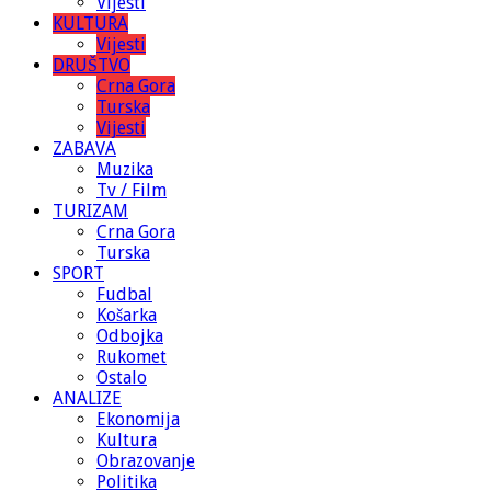
Vijesti
KULTURA
Vijesti
DRUŠTVO
Crna Gora
Turska
Vijesti
ZABAVA
Muzika
Tv / Film
TURIZAM
Crna Gora
Turska
SPORT
Fudbal
Košarka
Odbojka
Rukomet
Ostalo
ANALIZE
Ekonomija
Kultura
Obrazovanje
Politika