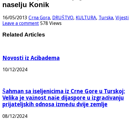
naselju Konik
16/05/2013
Crna Gora
,
DRUŠTVO
,
KULTURA
,
Turska
,
Vijesti
Leave a comment
578 Views
Related Articles
Novosti iz Acibadema
10/12/2024
Šahman sa iseljenicima iz Crne Gore u Turskoj:
Velika je važnost naše dijaspore u izgrađivanju
prijateljskih odnosa između dvije zemlje
08/12/2024