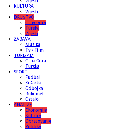
Vijesti
KULTURA
Vijesti
DRUŠTVO
Crna Gora
Turska
Vijesti
ZABAVA
Muzika
Tv / Film
TURIZAM
Crna Gora
Turska
SPORT
Fudbal
Košarka
Odbojka
Rukomet
Ostalo
ANALIZE
Ekonomija
Kultura
Obrazovanje
Politika