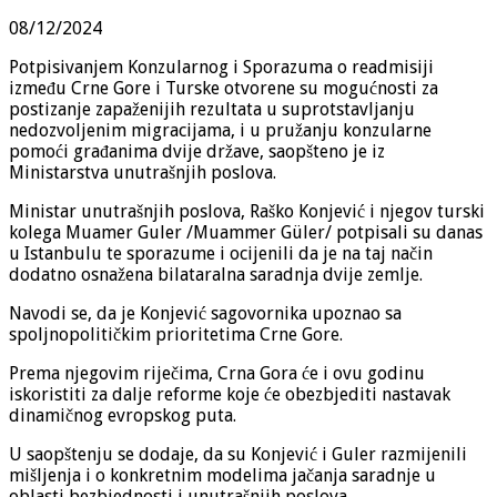
08/12/2024
Potpisivanjem Konzularnog i Sporazuma o readmisiji
između Crne Gore i Turske otvorene su mogućnosti za
postizanje zapaženijih rezultata u suprotstavljanju
nedozvoljenim migracijama, i u pružanju konzularne
pomoći građanima dvije države, saopšteno je iz
Ministarstva unutrašnjih poslova.
Ministar unutrašnjih poslova, Raško Konjević i njegov turski
kolega Muamer Guler /Muammer Güler/ potpisali su danas
u Istanbulu te sporazume i ocijenili da je na taj način
dodatno osnažena bilataralna saradnja dvije zemlje.
Navodi se, da je Konjević sagovornika upoznao sa
spoljnopolitičkim prioritetima Crne Gore.
Prema njegovim riječima, Crna Gora će i ovu godinu
iskoristiti za dalje reforme koje će obezbjediti nastavak
dinamičnog evropskog puta.
U saopštenju se dodaje, da su Konjević i Guler razmijenili
mišljenja i o konkretnim modelima jačanja saradnje u
oblasti bezbjednosti i unutrašnjih poslova.