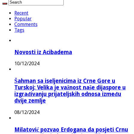
Recent
Popular
Comments
Tags
Novosti iz Acibadema
10/12/2024
Šahman sa iseljenicima iz Crne Gore u
Turskoj: Velika je važnost naše dijaspore u
izgrađivanju prijateljskih odnosa između
dvije zemlje
08/12/2024
Milatović pozvao Erdogana da posjeti Crnu