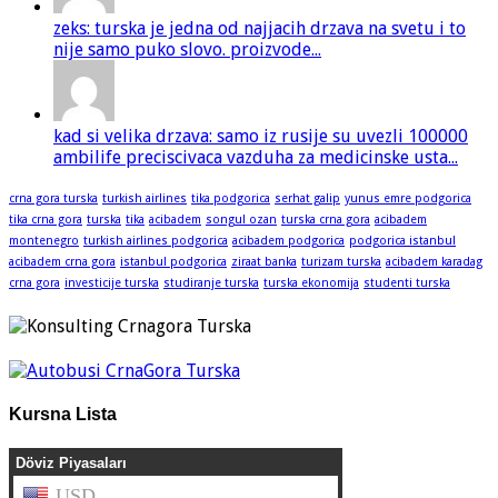
zeks: turska je jedna od najjacih drzava na svetu i to
nije samo puko slovo. proizvode...
kad si velika drzava: samo iz rusije su uvezli 100000
ambilife preciscivaca vazduha za medicinske usta...
crna gora turska
turkish airlines
tika podgorica
serhat galip
yunus emre podgorica
tika crna gora
turska
tika
acibadem
songul ozan
turska crna gora
acibadem
montenegro
turkish airlines podgorica
acibadem podgorica
podgorica istanbul
acibadem crna gora
istanbul podgorica
ziraat banka
turizam turska
acibadem karadag
crna gora
investicije turska
studiranje turska
turska ekonomija
studenti turska
Kursna Lista