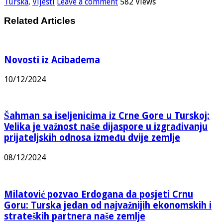
Turska
,
Vijesti
Leave a comment
582 Views
Related Articles
Novosti iz Acibadema
10/12/2024
Šahman sa iseljenicima iz Crne Gore u Turskoj:
Velika je važnost naše dijaspore u izgrađivanju
prijateljskih odnosa između dvije zemlje
08/12/2024
Milatović pozvao Erdogana da posjeti Crnu
Goru: Turska jedan od najvažnijih ekonomskih i
strateških partnera naše zemlje