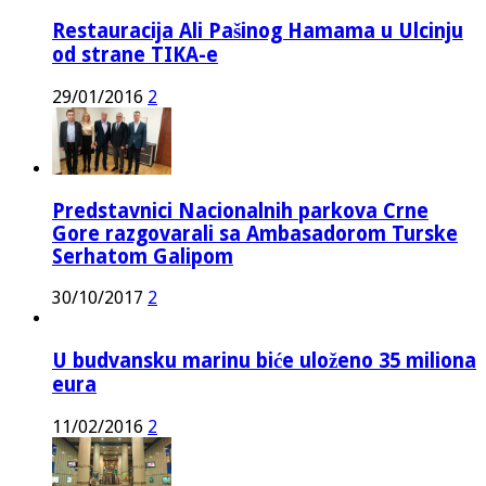
Restauracija Ali Pašinog Hamama u Ulcinju
od strane TIKA-e
29/01/2016
2
Predstavnici Nacionalnih parkova Crne
Gore razgovarali sa Ambasadorom Turske
Serhatom Galipom
30/10/2017
2
U budvansku marinu biće uloženo 35 miliona
eura
11/02/2016
2