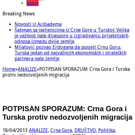
Sport
Breaking News
Novosti iz Acibadema
Šahman sa iseljenicima iz Crne Gore u Turskoj: Velika
je važnost naše dijaspore u izgrađivanju prijateljskih
odnosa između dvije zemlje
Milatović pozvao Erdogana da posjeti Crnu Goru:
Turska jedan od najvažnijih ekonomskih i strateških
partnera naše zemlje
Home
»
ANALIZE
»
POTPISAN SPORAZUM: Crna Gora i Turska
protiv nedozvoljenih migracija
POTPISAN SPORAZUM: Crna Gora i
Turska protiv nedozvoljenih migracija
18/04/2013
ANALIZE
,
Crna Gora
,
DRUŠTVO
,
Politika
,