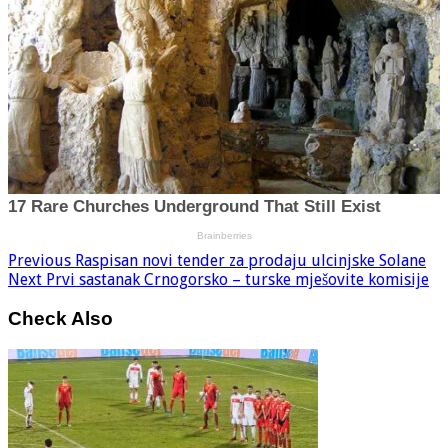
Previous
Raspisan novi tender za prodaju ulcinjske Solane
Next
Prvi sastanak Crnogorsko – turske mješovite komisije
Check Also