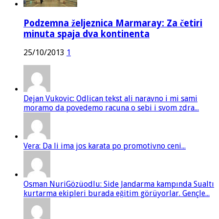
Podzemna željeznica Marmaray: Za četiri
minuta spaja dva kontinenta
25/10/2013
1
Dejan Vukovic: Odlican tekst ali naravno i mi sami
moramo da povedemo racuna o sebi i svom zdra...
Vera: Da li ima jos karata po promotivno ceni...
Osman NuriGözüodlu: Side Jandarma kampında Sualtı
kurtarma ekipleri burada eğitim görüyorlar. Gençle...