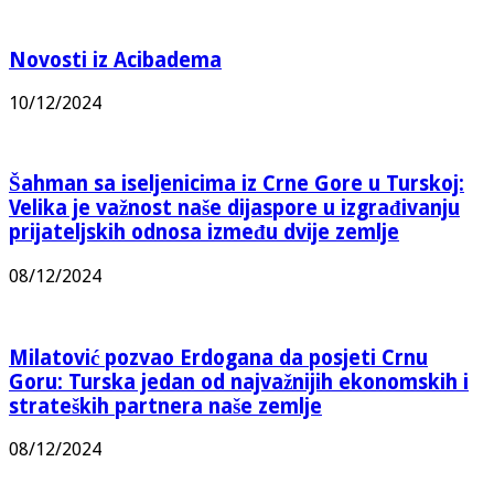
Novosti iz Acibadema
10/12/2024
Šahman sa iseljenicima iz Crne Gore u Turskoj:
Velika je važnost naše dijaspore u izgrađivanju
prijateljskih odnosa između dvije zemlje
08/12/2024
Milatović pozvao Erdogana da posjeti Crnu
Goru: Turska jedan od najvažnijih ekonomskih i
strateških partnera naše zemlje
08/12/2024