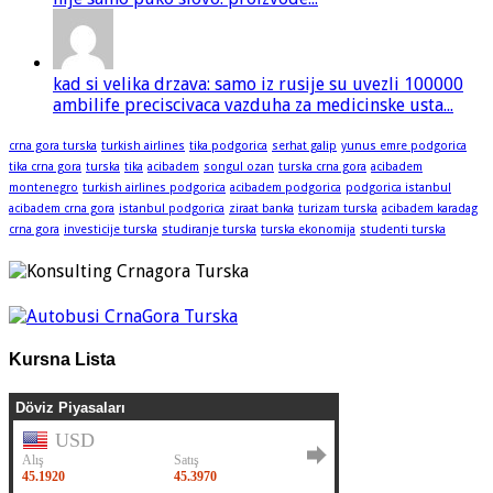
kad si velika drzava: samo iz rusije su uvezli 100000
ambilife preciscivaca vazduha za medicinske usta...
crna gora turska
turkish airlines
tika podgorica
serhat galip
yunus emre podgorica
tika crna gora
turska
tika
acibadem
songul ozan
turska crna gora
acibadem
montenegro
turkish airlines podgorica
acibadem podgorica
podgorica istanbul
acibadem crna gora
istanbul podgorica
ziraat banka
turizam turska
acibadem karadag
crna gora
investicije turska
studiranje turska
turska ekonomija
studenti turska
Kursna Lista