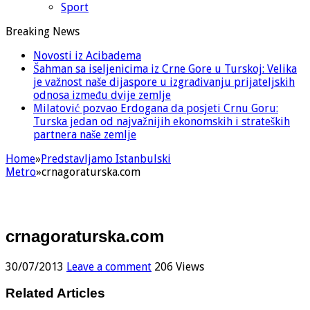
Sport
Breaking News
Novosti iz Acibadema
Šahman sa iseljenicima iz Crne Gore u Turskoj: Velika
je važnost naše dijaspore u izgrađivanju prijateljskih
odnosa između dvije zemlje
Milatović pozvao Erdogana da posjeti Crnu Goru:
Turska jedan od najvažnijih ekonomskih i strateških
partnera naše zemlje
Home
»
Predstavljamo Istanbulski
Metro
»
crnagoraturska.com
crnagoraturska.com
30/07/2013
Leave a comment
206 Views
Related Articles