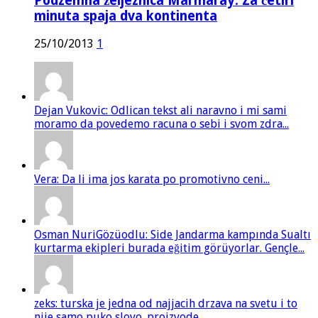
Podzemna željeznica Marmaray: Za četiri
minuta spaja dva kontinenta
25/10/2013
1
Dejan Vukovic: Odlican tekst ali naravno i mi sami
moramo da povedemo racuna o sebi i svom zdra...
Vera: Da li ima jos karata po promotivno ceni...
Osman NuriGözüodlu: Side Jandarma kampında Sualtı
kurtarma ekipleri burada eğitim görüyorlar. Gençle...
zeks: turska je jedna od najjacih drzava na svetu i to
nije samo puko slovo. proizvode...