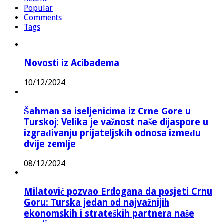
Popular
Comments
Tags
Novosti iz Acibadema
10/12/2024
Šahman sa iseljenicima iz Crne Gore u
Turskoj: Velika je važnost naše dijaspore u
izgrađivanju prijateljskih odnosa između
dvije zemlje
08/12/2024
Milatović pozvao Erdogana da posjeti Crnu
Goru: Turska jedan od najvažnijih
ekonomskih i strateških partnera naše