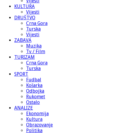
Vijesti
KULTURA
Vijesti
DRUŠTVO
Crna Gora
Turska
Vijesti
ZABAVA
Muzika
Tv / Film
TURIZAM
Crna Gora
Turska
SPORT
Fudbal
Košarka
Odbojka
Rukomet
Ostalo
ANALIZE
Ekonomija
Kultura
Obrazovanje
Politika