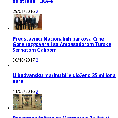
od strane TIKA-e
29/01/2016
2
Predstavnici Nacionalnih parkova Crne
Gore razgovarali sa Ambasadorom Turske
Serhatom Galipom
30/10/2017
2
U budvansku marinu biće uloženo 35 miliona
eura
11/02/2016
2