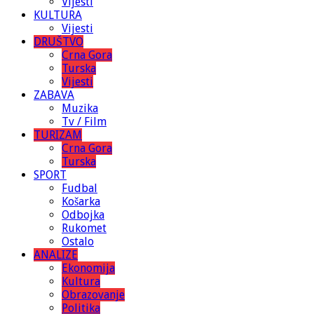
Vijesti
KULTURA
Vijesti
DRUŠTVO
Crna Gora
Turska
Vijesti
ZABAVA
Muzika
Tv / Film
TURIZAM
Crna Gora
Turska
SPORT
Fudbal
Košarka
Odbojka
Rukomet
Ostalo
ANALIZE
Ekonomija
Kultura
Obrazovanje
Politika