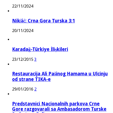
22/11/2024
Nikšić: Crna Gora Turska 3:1
20/11/2024
Karadağ-Türkiye İlişkileri
23/12/2015
3
Restauracija Ali Pašinog Hamama u Ulcinju
od strane TIKA-e
29/01/2016
2
Predstavnici Nacionalnih parkova Crne
Gore razgovarali sa Ambasadorom Turske