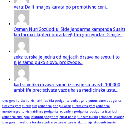
Vera: Da li ima jos karata po promotivno ceni...
Osman NuriGözüodlu: Side Jandarma kampında Sualtı
kurtarma ekipleri burada eğitim görüyorlar. Gençle...
zeks: turska je jedna od najjacih drzava na svetu i to
nije samo puko slovo. proizvode...
kad si velika drzava: samo iz rusije su uvezli 100000
ambilife preciscivaca vazduha za medicinske usta...
crna gora turska
turkish airlines
tika podgorica
serhat galip
yunus emre podgorica
tika crna gora
turska
tika
acibadem
songul ozan
turska crna gora
acibadem
montenegro
turkish airlines podgorica
acibadem podgorica
podgorica istanbul
acibadem crna gora
istanbul podgorica
ziraat banka
turizam turska
acibadem karadag
crna gora
investicije turska
studiranje turska
turska ekonomija
studenti turska