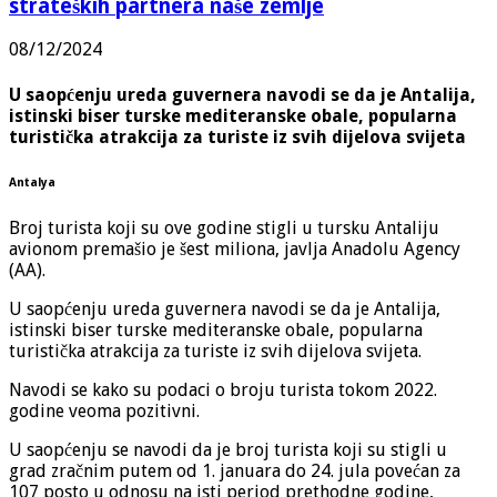
strateških partnera naše zemlje
08/12/2024
U saopćenju ureda guvernera navodi se da je Antalija,
istinski biser turske mediteranske obale, popularna
turistička atrakcija za turiste iz svih dijelova svijeta
Antalya
Broj turista koji su ove godine stigli u tursku Antaliju
avionom premašio je šest miliona, javlja Anadolu Agency
(AA).
U saopćenju ureda guvernera navodi se da je Antalija,
istinski biser turske mediteranske obale, popularna
turistička atrakcija za turiste iz svih dijelova svijeta.
Navodi se kako su podaci o broju turista tokom 2022.
godine veoma pozitivni.
U saopćenju se navodi da je broj turista koji su stigli u
grad zračnim putem od 1. januara do 24. jula povećan za
107 posto u odnosu na isti period prethodne godine,