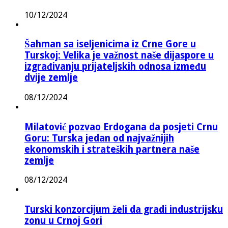
10/12/2024
Šahman sa iseljenicima iz Crne Gore u
Turskoj: Velika je važnost naše dijaspore u
izgrađivanju prijateljskih odnosa između
dvije zemlje
08/12/2024
Milatović pozvao Erdogana da posjeti Crnu
Goru: Turska jedan od najvažnijih
ekonomskih i strateških partnera naše
zemlje
08/12/2024
Turski konzorcijum želi da gradi industrijsku
zonu u Crnoj Gori