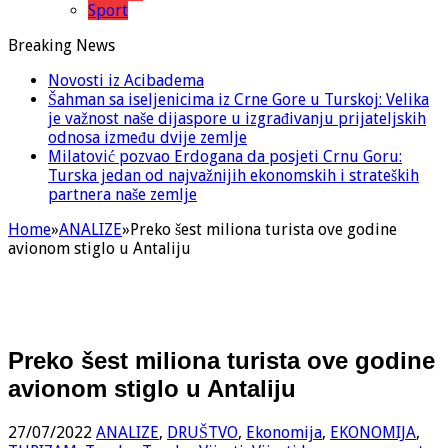
Sport
Breaking News
Novosti iz Acibadema
Šahman sa iseljenicima iz Crne Gore u Turskoj: Velika
je važnost naše dijaspore u izgrađivanju prijateljskih
odnosa između dvije zemlje
Milatović pozvao Erdogana da posjeti Crnu Goru:
Turska jedan od najvažnijih ekonomskih i strateških
partnera naše zemlje
Home
»
ANALIZE
»
Preko šest miliona turista ove godine
avionom stiglo u Antaliju
Preko šest miliona turista ove godine
avionom stiglo u Antaliju
27/07/2022
ANALIZE
,
DRUŠTVO
,
Ekonomija
,
EKONOMIJA
,