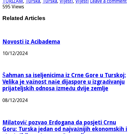
TURIZAM
,
Turska
,
Turska
,
Vijesti
,
Vijesti
Leave a comment
595 Views
Related Articles
Novosti iz Acibadema
10/12/2024
Šahman sa iseljenicima iz Crne Gore u Turskoj:
Velika je važnost naše dijaspore u izgrađivanju
prijateljskih odnosa između dvije zemlje
08/12/2024
Milatović pozvao Erdogana da posjeti Crnu
Goru: Turska jedan od najvažnijih ekonomskih i