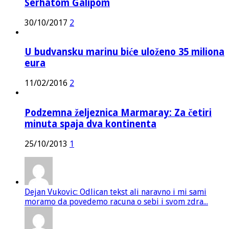
Serhatom Galipom
30/10/2017
2
U budvansku marinu biće uloženo 35 miliona
eura
11/02/2016
2
Podzemna željeznica Marmaray: Za četiri
minuta spaja dva kontinenta
25/10/2013
1
Dejan Vukovic: Odlican tekst ali naravno i mi sami
moramo da povedemo racuna o sebi i svom zdra...