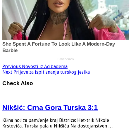
Previous
Novosti iz Acibadema
Next
Prijave za ispit znanja turskog jezika
Check Also
Nikšić: Crna Gora Turska 3:1
Kišna noć za pamćenje kraj Bistrice: Het-trik Nikole
Krstovića, Turska pala u Nikšiću Na dostojanstven …