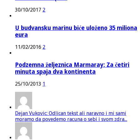
30/10/2017
2
U budvansku marinu biće uloženo 35 miliona
eura
11/02/2016
2
Podzemna željeznica Marmaray: Za četiri
minuta spaja dva kontinenta
25/10/2013
1
Dejan Vukovic: Odlican tekst ali naravno i mi sami
moramo da povedemo racuna o sebi i svom zdra...