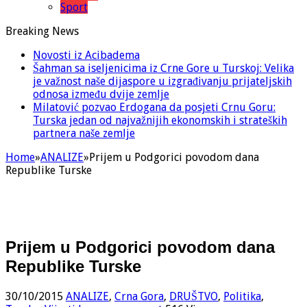
Sport
Breaking News
Novosti iz Acibadema
Šahman sa iseljenicima iz Crne Gore u Turskoj: Velika
je važnost naše dijaspore u izgrađivanju prijateljskih
odnosa između dvije zemlje
Milatović pozvao Erdogana da posjeti Crnu Goru:
Turska jedan od najvažnijih ekonomskih i strateških
partnera naše zemlje
Home
»
ANALIZE
»
Prijem u Podgorici povodom dana
Republike Turske
Prijem u Podgorici povodom dana
Republike Turske
30/10/2015
ANALIZE
,
Crna Gora
,
DRUŠTVO
,
Politika
,