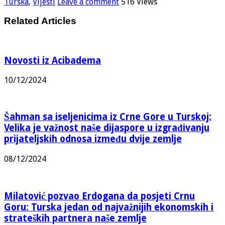
Turska
,
Vijesti
Leave a comment
516 Views
Related Articles
Novosti iz Acibadema
10/12/2024
Šahman sa iseljenicima iz Crne Gore u Turskoj:
Velika je važnost naše dijaspore u izgrađivanju
prijateljskih odnosa između dvije zemlje
08/12/2024
Milatović pozvao Erdogana da posjeti Crnu
Goru: Turska jedan od najvažnijih ekonomskih i
strateških partnera naše zemlje