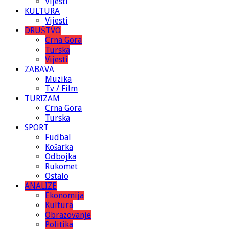
Vijesti
KULTURA
Vijesti
DRUŠTVO
Crna Gora
Turska
Vijesti
ZABAVA
Muzika
Tv / Film
TURIZAM
Crna Gora
Turska
SPORT
Fudbal
Košarka
Odbojka
Rukomet
Ostalo
ANALIZE
Ekonomija
Kultura
Obrazovanje
Politika