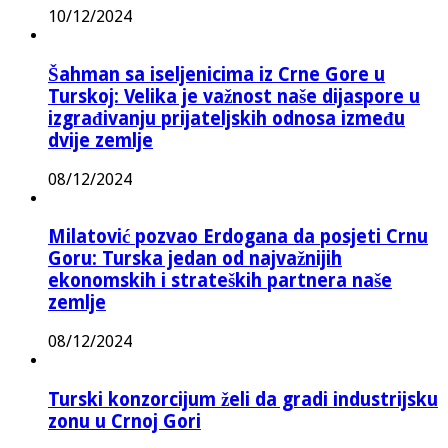
10/12/2024
Šahman sa iseljenicima iz Crne Gore u
Turskoj: Velika je važnost naše dijaspore u
izgrađivanju prijateljskih odnosa između
dvije zemlje
08/12/2024
Milatović pozvao Erdogana da posjeti Crnu
Goru: Turska jedan od najvažnijih
ekonomskih i strateških partnera naše
zemlje
08/12/2024
Turski konzorcijum želi da gradi industrijsku
zonu u Crnoj Gori