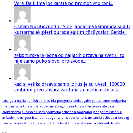
Vera: Da li ima jos karata po promotivno ceni...
Osman NuriGözüodlu: Side Jandarma kampında Sualtı
kurtarma ekipleri burada eğitim görüyorlar. Gençle...
zeks: turska je jedna od najjacih drzava na svetu i to
nije samo puko slovo. proizvode...
kad si velika drzava: samo iz rusije su uvezli 100000
ambilife preciscivaca vazduha za medicinske usta...
crna gora turska
turkish airlines
tika podgorica
serhat galip
yunus emre podgorica
tika crna gora
turska
tika
acibadem
songul ozan
turska crna gora
acibadem
montenegro
turkish airlines podgorica
acibadem podgorica
podgorica istanbul
acibadem crna gora
istanbul podgorica
ziraat banka
turizam turska
acibadem karadag
crna gora
investicije turska
studiranje turska
turska ekonomija
studenti turska