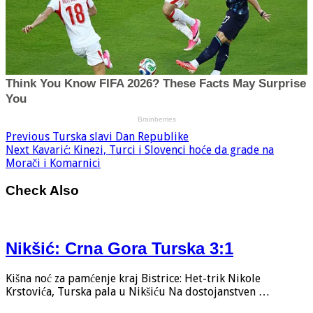
Previous
Turska slavi Dan Republike
Next
Kavarić: Kinezi, Turci i Slovenci hoće da grade na
Morači i Komarnici
Check Also
Nikšić: Crna Gora Turska 3:1
Kišna noć za pamćenje kraj Bistrice: Het-trik Nikole
Krstovića, Turska pala u Nikšiću Na dostojanstven …