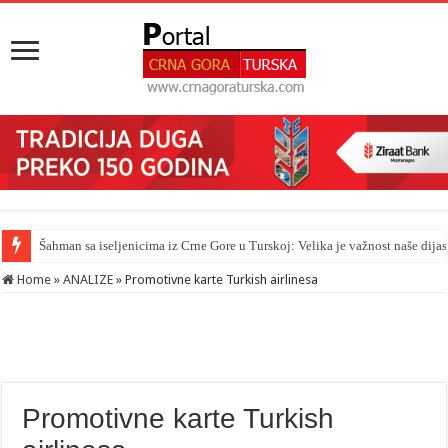
Šahman sa iseljenicima iz Crne Gore u Turskoj: Velika je važnost naše dija
Home
»
ANALIZE
»
Promotivne karte Turkish airlinesa
Promotivne karte Turkish