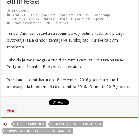
airlinesa
06/12/2016
ANALIZE
,
Biznis
,
Crna Gora
,
Crna Gora
,
DRUŠTVO
,
Ekonomija
,
EKONOMIJA
,
Politika
,
TURIZAM
,
Turska
,
Turska
,
Vijesti
,
Vijesti
Leave a comment
659 Views
Turkish Airlines nastavlja sa svojim povoljnostima kada su u pitanju
putovanja iz Balkanskih zemalja ka Turskoj kao i Turske ka ovim
zemljama.
Tako da je sada moguće kupiti povratnu kartu za 109 Eura na relaciji
Podgorica-Istanbul-Podgorica ili obratno.
Potrebno je kupiti kartu do 18 decembra 2016 godine a period
putovanja da bude između 8 decembra 2016. i 31 marta 2017 godine.
Tags
TURKISH AIRLINES
TURKISH AIRLINES PODGORICA
TURKISH AIRLINES PODGORICA ISTANBUL