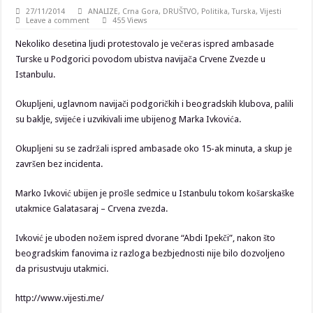
27/11/2014
ANALIZE
,
Crna Gora
,
DRUŠTVO
,
Politika
,
Turska
,
Vijesti
Leave a comment
455 Views
Nekoliko desetina ljudi protestovalo je večeras ispred ambasade
Turske u Podgorici povodom ubistva navijača Crvene Zvezde u
Istanbulu.
Okupljeni, uglavnom navijači podgoričkih i beogradskih klubova, palili
su baklje, svijeće i uzvikivali ime ubijenog Marka Ivkovića.
Okupljeni su se zadržali ispred ambasade oko 15-ak minuta, a skup je
završen bez incidenta.
Marko Ivković ubijen je prošle sedmice u Istanbulu tokom košarskaške
utakmice Galatasaraj – Crvena zvezda.
Ivković je uboden nožem ispred dvorane “Abdi Ipekči”, nakon što
beogradskim fanovima iz razloga bezbjednosti nije bilo dozvoljeno
da prisustvuju utakmici.
http://www.vijesti.me/