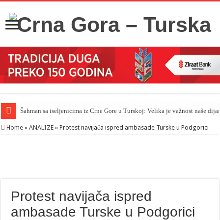
Šahman sa iseljenicima iz Crne Gore u Turskoj: Velika je važnost naše dija
Home
»
ANALIZE
»
Protest navijača ispred ambasade Turske u Podgorici
Protest navijača ispred
ambasade Turske u Podgorici