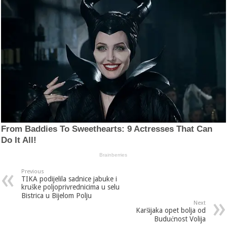
Previous
TIKA podijelila sadnice jabuke i
kruške poljoprivrednicima u selu
Bistrica u Bijelom Polju
Next
Karšijaka opet bolja od
Budućnost Volija