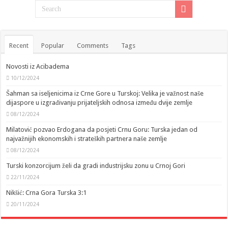
Recent
Popular
Comments
Tags
Novosti iz Acibadema
10/12/2024
Šahman sa iseljenicima iz Crne Gore u Turskoj: Velika je važnost naše
dijaspore u izgrađivanju prijateljskih odnosa između dvije zemlje
08/12/2024
Milatović pozvao Erdogana da posjeti Crnu Goru: Turska jedan od
najvažnijih ekonomskih i strateških partnera naše zemlje
08/12/2024
Turski konzorcijum želi da gradi industrijsku zonu u Crnoj Gori
22/11/2024
Nikšić: Crna Gora Turska 3:1
20/11/2024