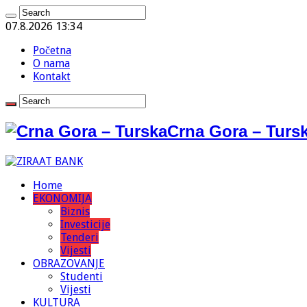
07.8.2026 13:34
Početna
O nama
Kontakt
Crna Gora – Tursk
Home
EKONOMIJA
Biznis
Investicije
Tenderi
Vijesti
OBRAZOVANJE
Studenti
Vijesti
KULTURA