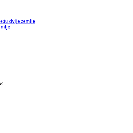
među dvije zemlje
emlje
ws