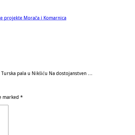
ke projekte Morača i Komarnica
a, Turska pala u Nikšiću Na dostojanstven …
re marked
*