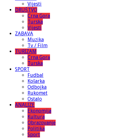
Vijesti
DRUŠTVO
Crna Gora
Turska
Vijesti
ZABAVA
Muzika
Tv / Film
TURIZAM
Crna Gora
Turska
SPORT
Fudbal
Košarka
Odbojka
Rukomet
Ostalo
ANALIZE
Ekonomija
Kultura
Obrazovanje
Politika
Sport