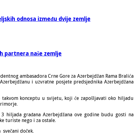
eljskih odnosa između dvije zemlje
ih partnera naše zemlje
identnog ambasadora Crne Gore za Azerbejdžan Rama Bralića
 Azerbejdžanu i uzvratne posjete predsjednika Azerbejdžana
akvom konceptu u svijetu, koji će zapošljavati oko hiljadu
primorje.
 3 hiljada građana Azerbejdžana ove godine budu gosti na
 turiste nego i za ostale.
n
svečani doček.