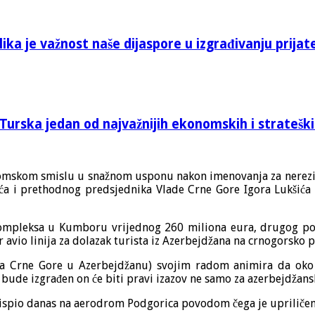
ika je važnost naše dijaspore u izgrađivanju prijat
Turska jedan od najvažnijih ekonomskih i stratešk
nomskom smislu u snažnom usponu nakon imenovanja za nerez
ića i prethodnog predsjednika Vlade Crne Gore Igora Lukšića
ompleksa u Kumboru vrijednog 260 miliona eura, drugog po t
 avio linija za dolazak turista iz Azerbejdžana na crnogorsko 
la Crne Gore u Azerbejdžanu) svojim radom animira da oko
de izgrađen on će biti pravi izazov ne samo za azerbejdžanske
e prispio danas na aerodrom Podgorica povodom čega je upriliče