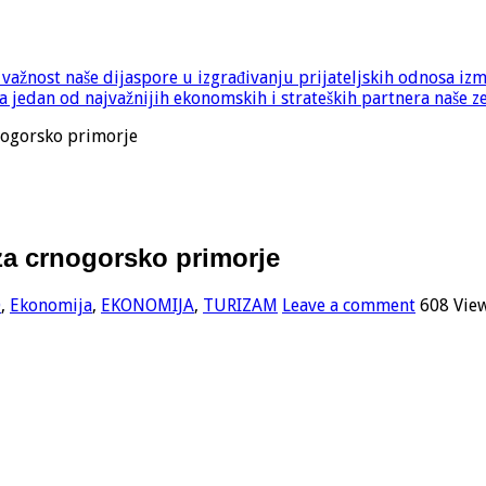
e važnost naše dijaspore u izgrađivanju prijateljskih odnosa iz
 jedan od najvažnijih ekonomskih i strateških partnera naše z
rnogorsko primorje
 za crnogorsko primorje
O
,
Ekonomija
,
EKONOMIJA
,
TURIZAM
Leave a comment
608 Vie