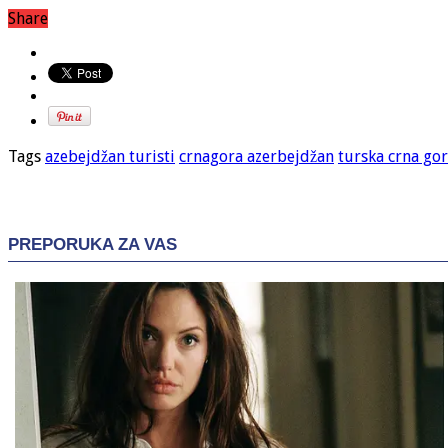
Share
Tags
azebejdžan turisti
crnagora azerbejdžan
turska crna go