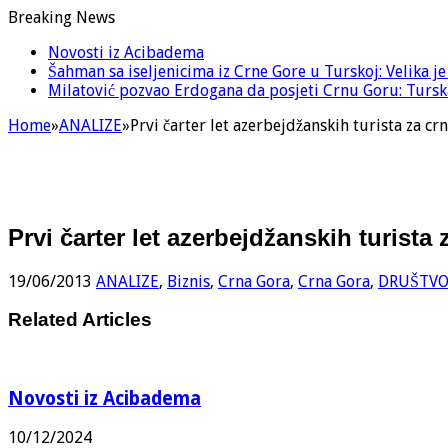
Breaking News
Novosti iz Acibadema
Šahman sa iseljenicima iz Crne Gore u Turskoj: Velika j
Milatović pozvao Erdogana da posjeti Crnu Goru: Turska
Home
»
ANALIZE
»
Prvi čarter let azerbejdžanskih turista za c
Prvi čarter let azerbejdžanskih turista
19/06/2013
ANALIZE
,
Biznis
,
Crna Gora
,
Crna Gora
,
DRUŠTV
Related Articles
Novosti iz Acibadema
10/12/2024