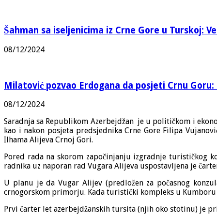
Šahman sa iseljenicima iz Crne Gore u Turskoj: Vel
08/12/2024
Milatović pozvao Erdogana da posjeti Crnu Goru: 
08/12/2024
Saradnja sa Republikom Azerbejdžan
je u političkom i eko
kao i nakon posjeta predsjednika Crne Gore Filipa Vujanov
Ilhama Alijeva Crnoj Gori.
Pored rada na skorom započinjanju izgradnje turističkog k
radnika uz naporan rad Vugara Alijeva uspostavljena je čarter
U planu je da Vugar Alijev (predložen za počasnog konzu
crnogorskom primorju. Kada turistički kompleks u Kumboru bu
Prvi čarter let azerbejdžanskih tursita (njih oko stotinu) j