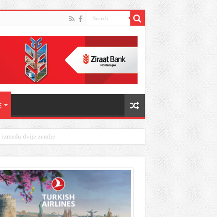
E
a između dvije zemlje