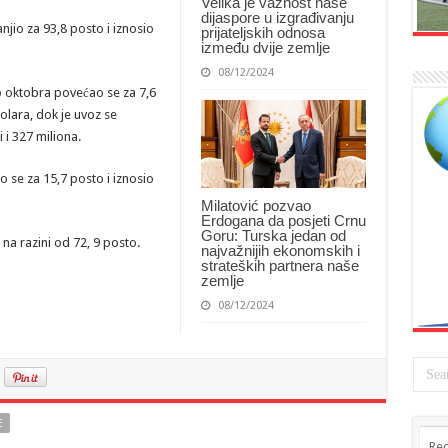
Velika je važnost naše
dijaspore u izgrađivanju
njio za 93,8 posto i iznosio
prijateljskih odnosa
između dvije zemlje
08/12/2024
o oktobra povećao se za 7,6
dolara, dok je uvoz se
 i 327 miliona.
o se za 15,7 posto i iznosio
Milatović pozvao
Erdogana da posjeti Crnu
Goru: Turska jedan od
na razini od 72, 9 posto.
najvažnijih ekonomskih i
strateških partnera naše
zemlje
08/12/2024
E
Rec