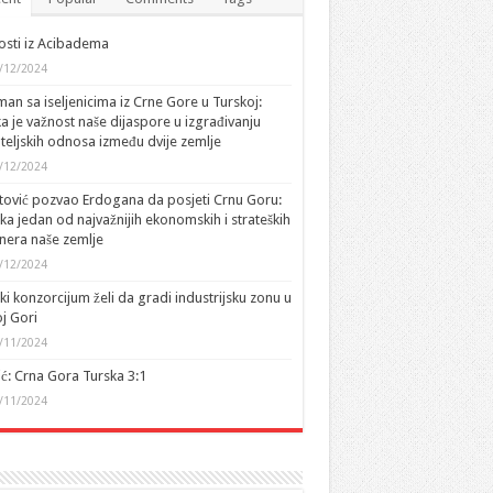
sti iz Acibadema
/12/2024
an sa iseljenicima iz Crne Gore u Turskoj:
ka je važnost naše dijaspore u izgrađivanju
ateljskih odnosa između dvije zemlje
/12/2024
tović pozvao Erdogana da posjeti Crnu Goru:
ka jedan od najvažnijih ekonomskih i strateških
nera naše zemlje
/12/2024
ki konzorcijum želi da gradi industrijsku zonu u
j Gori
/11/2024
ić: Crna Gora Turska 3:1
/11/2024