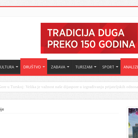
KULTURA
DRUŠTVO
ZABAVA
TURIZAM
SPORT
ANALIZ
ore u Turskoj: Velika je važnost naše dijaspore u izgrađivanju prijateljskih odnos
ije