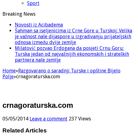
Sport
Breaking News
Novosti iz Acibadema
Šahman sa iseljenicima iz Crne Gore u Turskoj: Velika
je važnost naše dijaspore u izgrađivanju prijateljskih
odnosa između dvije zemlje
Milatović pozvao Erdogana da posjeti Crnu Goru:
Turska jedan od najvažnijih ekonomskih i strateških
partnera naše zemlje
Home
»
Razgovarano o saradnji Turske i opštine Bijelo
Polje
»
crnagoraturska.com
crnagoraturska.com
05/05/2014
Leave a comment
237 Views
Related Articles