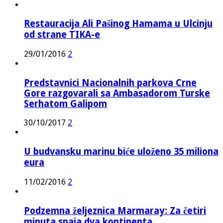
Restauracija Ali Pašinog Hamama u Ulcinju
od strane TIKA-e
29/01/2016
2
Predstavnici Nacionalnih parkova Crne
Gore razgovarali sa Ambasadorom Turske
Serhatom Galipom
30/10/2017
2
U budvansku marinu biće uloženo 35 miliona
eura
11/02/2016
2
Podzemna željeznica Marmaray: Za četiri
minuta spaja dva kontinenta