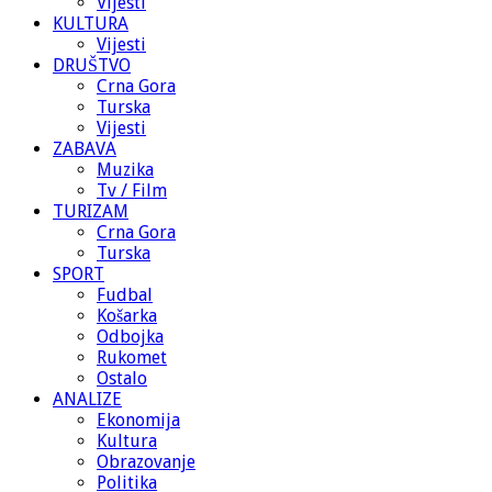
Vijesti
KULTURA
Vijesti
DRUŠTVO
Crna Gora
Turska
Vijesti
ZABAVA
Muzika
Tv / Film
TURIZAM
Crna Gora
Turska
SPORT
Fudbal
Košarka
Odbojka
Rukomet
Ostalo
ANALIZE
Ekonomija
Kultura
Obrazovanje
Politika