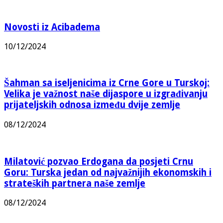
Novosti iz Acibadema
10/12/2024
Šahman sa iseljenicima iz Crne Gore u Turskoj:
Velika je važnost naše dijaspore u izgrađivanju
prijateljskih odnosa između dvije zemlje
08/12/2024
Milatović pozvao Erdogana da posjeti Crnu
Goru: Turska jedan od najvažnijih ekonomskih i
strateških partnera naše zemlje
08/12/2024