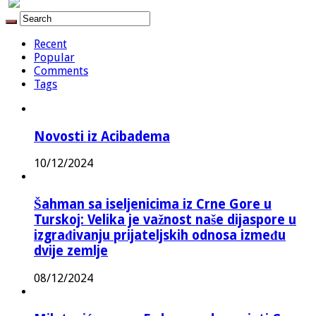
Recent
Popular
Comments
Tags
Novosti iz Acibadema
10/12/2024
Šahman sa iseljenicima iz Crne Gore u
Turskoj: Velika je važnost naše dijaspore u
izgrađivanju prijateljskih odnosa između
dvije zemlje
08/12/2024