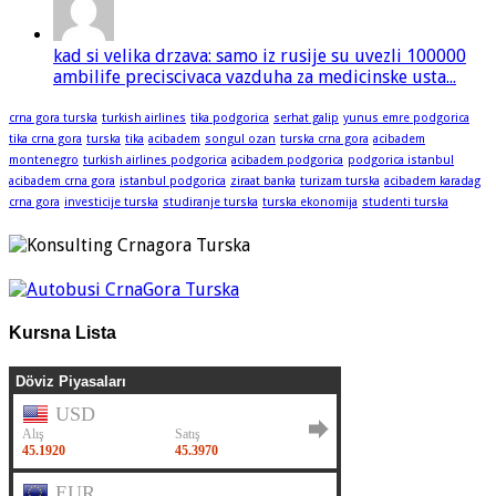
kad si velika drzava: samo iz rusije su uvezli 100000
ambilife preciscivaca vazduha za medicinske usta...
crna gora turska
turkish airlines
tika podgorica
serhat galip
yunus emre podgorica
tika crna gora
turska
tika
acibadem
songul ozan
turska crna gora
acibadem
montenegro
turkish airlines podgorica
acibadem podgorica
podgorica istanbul
acibadem crna gora
istanbul podgorica
ziraat banka
turizam turska
acibadem karadag
crna gora
investicije turska
studiranje turska
turska ekonomija
studenti turska
Kursna Lista