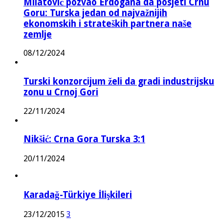
Milatović pozvao Erdogana da posjeti Crnu
Goru: Turska jedan od najvažnijih
ekonomskih i strateških partnera naše
zemlje
08/12/2024
Turski konzorcijum želi da gradi industrijsku
zonu u Crnoj Gori
22/11/2024
Nikšić: Crna Gora Turska 3:1
20/11/2024
Karadağ-Türkiye İlişkileri
23/12/2015
3