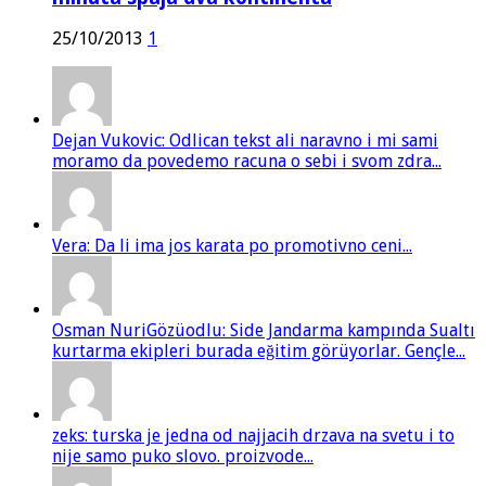
25/10/2013
1
Dejan Vukovic: Odlican tekst ali naravno i mi sami
moramo da povedemo racuna o sebi i svom zdra...
Vera: Da li ima jos karata po promotivno ceni...
Osman NuriGözüodlu: Side Jandarma kampında Sualtı
kurtarma ekipleri burada eğitim görüyorlar. Gençle...
zeks: turska je jedna od najjacih drzava na svetu i to
nije samo puko slovo. proizvode...