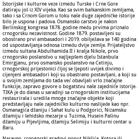
Istorijske i kulturne veze između Turske i Crne Gore
datiraju još iz XIV vijeka. Kao sa svim balkanskim zemljama,
tako i sa Crnom Gorom u toku naše duge zajedničke istorije
bilo je uspona i padova. Osmansko carstvo je nakon
Berlinskog kongresa 1878. godine među prvima priznalo
crnogorsku nezavistnost. Godine 1879. postavljeni su
obostrano prvi ambasadori i 2019. obilježava se 140 godina
od uspostavljanja odnosa između dvije zemlje. Prijateljstvo
između sultana Abdulhamida II i kralja Nikole, prvo
crnogorsko poslanstvo u najljepšem djelu Istanbula
Emirgjanu, prvo osmansko poslanstvo na Cetinju,
crnogorskoj prijestonici čijoj se ljepoti uvijek divimo i
cijenjeni ambasadori koji su obastrano postavljani, a koji su
u svojim zemljama do tada već obavljali vrlo značajne
funkcije, zapravo govore o bogatstvu naše zajedniče istorije.
TIKA je do danas u saradnji sa crnogorskim institucijama
restaurirala i uredila mnoge značajne objekte koji
predstavljaju naše zajedničko kulturno naslijeđe kao npr.
Osmanagića džaniju i Sahat kulu u Podgorici, Nizamsku
džamiju i šehidsko mezarje u Tuzima, Husein Pašinu
džamiju u Pljevljima, džamiju Selimiju i kulturni centar u
Baru.
Naravno, crnogorski gradovi poput Nikšića, Kotora ili