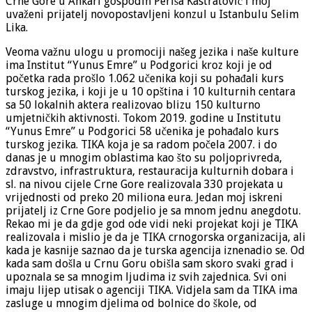
Crne Gore u Ankari gospodin Periša Kastratović i moj
uvaženi prijatelj novopostavljeni konzul u Istanbulu Selim
Lika.
Veoma važnu ulogu u promociji našeg jezika i naše kulture
ima Institut “Yunus Emre” u Podgorici kroz koji je od
početka rada prošlo 1.062 učenika koji su pohađali kurs
turskog jezika, i koji je u 10 opština i 10 kulturnih centara
sa 50 lokalnih aktera realizovao blizu 150 kulturno
umjetničkih aktivnosti. Tokom 2019. godine u Institutu
“Yunus Emre” u Podgorici 58 učenika je pohađalo kurs
turskog jezika. TIKA koja je sa radom počela 2007. i do
danas je u mnogim oblastima kao što su poljoprivreda,
zdravstvo, infrastruktura, restauracija kulturnih dobara i
sl. na nivou cijele Crne Gore realizovala 330 projekata u
vrijednosti od preko 20 miliona eura. Jedan moj iskreni
prijatelj iz Crne Gore podjelio je sa mnom jednu anegdotu.
Rekao mi je da gdje god ode vidi neki projekat koji je TIKA
realizovala i mislio je da je TIKA crnogorska organizacija, ali
kada je kasnije saznao da je turska agencija iznenadio se. Od
kada sam došla u Crnu Goru obišla sam skoro svaki grad i
upoznala se sa mnogim ljudima iz svih zajednica. Svi oni
imaju lijep utisak o agenciji TIKA. Vidjela sam da TIKA ima
zasluge u mnogim djelima od bolnice do škole, od