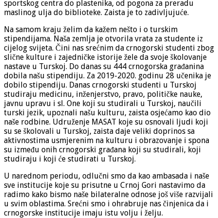
sportskog centra do plastenika, od pogona za preradu
maslinog ulja do biblioteke. Zaista je to zadivljujuće.
Na samom kraju želim da kažem nešto i o turskim
stipendijama. Naša zemlja je otvorila vrata za studente iz
cijelog svijeta. Čini nas srećnim da crnogorski studenti zbog
slične kulture i zajedničke istorije žele da svoje školovanje
nastave u Turskoj. Do danas su 444 crnogorska građanina
dobila našu stipendiju. Za 2019-2020. godinu 28 učenika je
dobilo stipendiju. Danas crnogorski studenti u Turskoj
studiraju medicinu, inženjerstvo, pravo, političke nauke,
javnu upravu i sl. One koji su studirali u Turskoj, naučili
turski jezik, upoznali našu kulturu, zaista osjećamo kao dio
naše rodbine. Udruženje MASAT koje su osnovali ljudi koji
su se školovali u Turskoj, zaista daje veliki doprinos sa
aktivnostima usmjerenim na kulturu i obrazovanje i spona
su između onih crnogorski građana koji su studirali, koji
studiraju i koji će studirati u Turskoj.
U narednom periodu, odlučni smo da kao ambasada i naše
sve institucije koje su prisutne u Crnoj Gori nastavimo da
radimo kako bismo naše bilateralne odnose još više razvijali
u svim oblastima. Srećni smo i ohrabruje nas činjenica da i
crnogorske institucije imaju istu volju i želju.