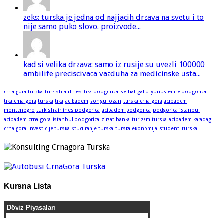
zeks: turska je jedna od najjacih drzava na svetu i to
nije samo puko slovo. proizvode...
kad si velika drzava: samo iz rusije su uvezli 100000
ambilife preciscivaca vazduha za medicinske usta...
crna gora turska
turkish airlines
tika podgorica
serhat galip
yunus emre podgorica
tika crna gora
turska
tika
acibadem
songul ozan
turska crna gora
acibadem
montenegro
turkish airlines podgorica
acibadem podgorica
podgorica istanbul
acibadem crna gora
istanbul podgorica
ziraat banka
turizam turska
acibadem karadag
crna gora
investicije turska
studiranje turska
turska ekonomija
studenti turska
Kursna Lista