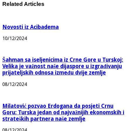
Related Articles
Novosti iz Acibadema
10/12/2024
Šahman sa iseljenicima iz Crne Gore u Turskoj:
Velika je važnost naše dijaspore u izgrađivanju
prijateljskih odnosa između dvije zemlje
08/12/2024
Milatović pozvao Erdogana da posjeti Crnu
Goru: Turska jedan od najvažnijih ekonomskih i
strateških partnera naše zemlje
08/12/2024