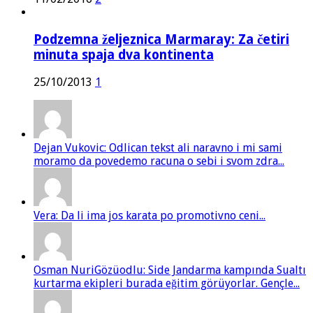
Podzemna željeznica Marmaray: Za četiri
minuta spaja dva kontinenta
25/10/2013
1
Dejan Vukovic: Odlican tekst ali naravno i mi sami
moramo da povedemo racuna o sebi i svom zdra...
Vera: Da li ima jos karata po promotivno ceni...
Osman NuriGözüodlu: Side Jandarma kampında Sualtı
kurtarma ekipleri burada eğitim görüyorlar. Gençle...