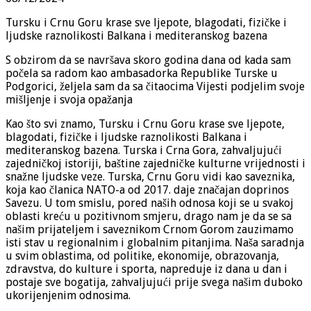
Tursku i Crnu Goru krase sve ljepote, blagodati, fizičke i
ljudske raznolikosti Balkana i mediteranskog bazena
S obzirom da se navršava skoro godina dana od kada sam
počela sa radom kao ambasadorka Republike Turske u
Podgorici, željela sam da sa čitaocima Vijesti podjelim svoje
mišljenje i svoja opažanja
Kao što svi znamo, Tursku i Crnu Goru krase sve ljepote,
blagodati, fizičke i ljudske raznolikosti Balkana i
mediteranskog bazena. Turska i Crna Gora, zahvaljujući
zajedničkoj istoriji, baštine zajedničke kulturne vrijednosti i
snažne ljudske veze. Turska, Crnu Goru vidi kao saveznika,
koja kao članica NATO-a od 2017. daje značajan doprinos
Savezu. U tom smislu, pored naših odnosa koji se u svakoj
oblasti kreću u pozitivnom smjeru, drago nam je da se sa
našim prijateljem i saveznikom Crnom Gorom zauzimamo
isti stav u regionalnim i globalnim pitanjima. Naša saradnja
u svim oblastima, od politike, ekonomije, obrazovanja,
zdravstva, do kulture i sporta, napreduje iz dana u dan i
postaje sve bogatija, zahvaljujući prije svega našim duboko
ukorijenjenim odnosima.