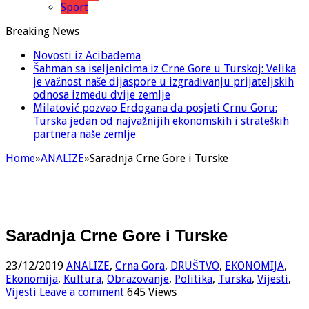
Sport
Breaking News
Novosti iz Acibadema
Šahman sa iseljenicima iz Crne Gore u Turskoj: Velika
je važnost naše dijaspore u izgrađivanju prijateljskih
odnosa između dvije zemlje
Milatović pozvao Erdogana da posjeti Crnu Goru:
Turska jedan od najvažnijih ekonomskih i strateških
partnera naše zemlje
Home
»
ANALIZE
»
Saradnja Crne Gore i Turske
Saradnja Crne Gore i Turske
23/12/2019
ANALIZE
,
Crna Gora
,
DRUŠTVO
,
EKONOMIJA
,
Ekonomija
,
Kultura
,
Obrazovanje
,
Politika
,
Turska
,
Vijesti
,
Vijesti
Leave a comment
645 Views