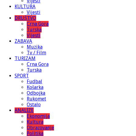
Vijesti
KULTURA
Vijesti
DRUŠTVO
Crna Gora
Turska
Vijesti
ZABAVA
Muzika
Tv / Film
TURIZAM
Crna Gora
Turska
SPORT
Fudbal
Košarka
Odbojka
Rukomet
Ostalo
ANALIZE
Ekonomija
Kultura
Obrazovanje
Politika