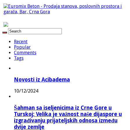
Recent
Popular
Comments
Tags
Novosti iz Acibadema
10/12/2024
Šahman sa iseljenicima iz Crne Gore u
Turskoj: Velika je važnost naše dijaspore u
izgrađivanju prijateljskih odnosa između
dvije zemlje