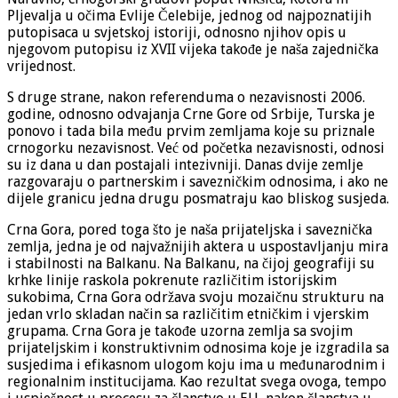
Pljevalja u očima Evlije Čelebije, jednog od najpoznatijih
putopisaca u svjetskoj istoriji, odnosno njihov opis u
njegovom putopisu iz XVII vijeka takođe je naša zajednička
vrijednost.
S druge strane, nakon referenduma o nezavisnosti 2006.
godine, odnosno odvajanja Crne Gore od Srbije, Turska je
ponovo i tada bila među prvim zemljama koje su priznale
crnogorku nezavisnost. Već od početka nezavisnosti, odnosi
su iz dana u dan postajali intezivniji. Danas dvije zemlje
razgovaraju o partnerskim i savezničkim odnosima, i ako ne
dijele granicu jedna drugu posmatraju kao bliskog susjeda.
Crna Gora, pored toga što je naša prijateljska i saveznička
zemlja, jedna je od najvažnijih aktera u uspostavljanju mira
i stabilnosti na Balkanu. Na Balkanu, na čijoj geografiji su
krhke linije raskola pokrenute različitim istorijskim
sukobima, Crna Gora održava svoju mozaičnu strukturu na
jedan vrlo skladan način sa različitim etničkim i vjerskim
grupama. Crna Gora je takođe uzorna zemlja sa svojim
prijateljskim i konstruktivnim odnosima koje je izgradila sa
susjedima i efikasnom ulogom koju ima u međunarodnim i
regionalnim institucijama. Kao rezultat svega ovoga, tempo