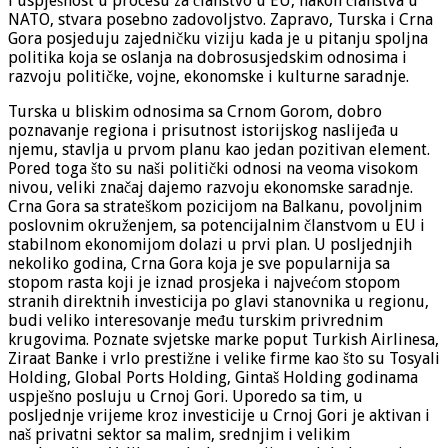
i uspješnost u procesu za članstvo u EU, nakon članstva u
NATO, stvara posebno zadovoljstvo. Zapravo, Turska i Crna
Gora posjeduju zajedničku viziju kada je u pitanju spoljna
politika koja se oslanja na dobrosusjedskim odnosima i
razvoju političke, vojne, ekonomske i kulturne saradnje.
Turska u bliskim odnosima sa Crnom Gorom, dobro
poznavanje regiona i prisutnost istorijskog naslijeđa u
njemu, stavlja u prvom planu kao jedan pozitivan element.
Pored toga što su naši politički odnosi na veoma visokom
nivou, veliki značaj dajemo razvoju ekonomske saradnje.
Crna Gora sa strateškom pozicijom na Balkanu, povoljnim
poslovnim okruženjem, sa potencijalnim članstvom u EU i
stabilnom ekonomijom dolazi u prvi plan. U posljednjih
nekoliko godina, Crna Gora koja je sve popularnija sa
stopom rasta koji je iznad prosjeka i najvećom stopom
stranih direktnih investicija po glavi stanovnika u regionu,
budi veliko interesovanje među turskim privrednim
krugovima. Poznate svjetske marke poput Turkish Airlinesa,
Ziraat Banke i vrlo prestižne i velike firme kao što su Tosyali
Holding, Global Ports Holding, Gintaš Holding godinama
uspješno posluju u Crnoj Gori. Uporedo sa tim, u
posljednje vrijeme kroz investicije u Crnoj Gori je aktivan i
naš privatni sektor sa malim, srednjim i velikim