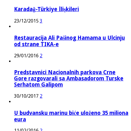
Karadağ-Türkiye İlişkileri
23/12/2015
3
Restauracija Ali Pašinog Hamama u Ulcinju
od strane TIKA-e
29/01/2016
2
Predstavnici Nacionalnih parkova Crne
Gore razgovarali sa Ambasadorom Turske
Serhatom Galipom
30/10/2017
2
U budvansku marinu biće uloženo 35 miliona
eura
11/02/2016
2