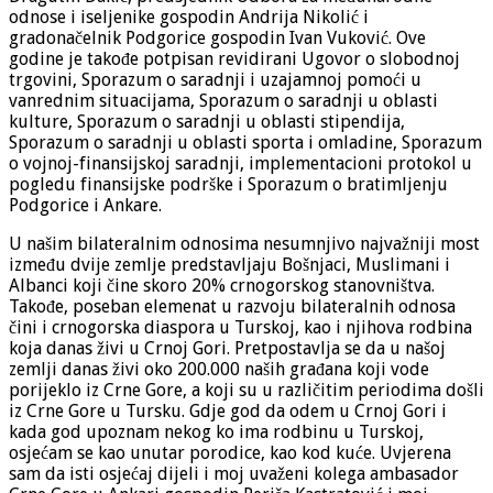
odnose i iseljenike gospodin Andrija Nikolić i
gradonačelnik Podgorice gospodin Ivan Vuković. Ove
godine je takođe potpisan revidirani Ugovor o slobodnoj
trgovini, Sporazum o saradnji i uzajamnoj pomoći u
vanrednim situacijama, Sporazum o saradnji u oblasti
kulture, Sporazum o saradnji u oblasti stipendija,
Sporazum o saradnji u oblasti sporta i omladine, Sporazum
o vojnoj-finansijskoj saradnji, implementacioni protokol u
pogledu finansijske podrške i Sporazum o bratimljenju
Podgorice i Ankare.
U našim bilateralnim odnosima nesumnjivo najvažniji most
između dvije zemlje predstavljaju Bošnjaci, Muslimani i
Albanci koji čine skoro 20% crnogorskog stanovništva.
Takođe, poseban elemenat u razvoju bilateralnih odnosa
čini i crnogorska diaspora u Turskoj, kao i njihova rodbina
koja danas živi u Crnoj Gori. Pretpostavlja se da u našoj
zemlji danas živi oko 200.000 naših građana koji vode
porijeklo iz Crne Gore, a koji su u različitim periodima došli
iz Crne Gore u Tursku. Gdje god da odem u Crnoj Gori i
kada god upoznam nekog ko ima rodbinu u Turskoj,
osjećam se kao unutar porodice, kao kod kuće. Uvjerena
sam da isti osjećaj dijeli i moj uvaženi kolega ambasador