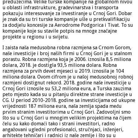
preduzećima. Velike turske kompanije na globalnom nivou
u oblasti infrastrukture, građevinarstva i transporta
pokazuju interesovanje za investiranje u Crnoj Gori. Dobar
je znak da su tri turske kompanije ušle u pretkvalifikaciju
za dodjelu koncesije za Aerodrome Podgorica i Tivat. To su
kompanije koje su stavile potpis na mnoge značajne
projekte u regionu i u svijetu.
I zaista naša međusobna robna razmjena sa Crnom Gorom,
naše investicije i broj naših firmi u Crnoj Gori je u stalnom
porastu. Robna razmjena koja je 2006. iznosila 8,5 miliona
dolara, 2018. je dostigla 93,5 miliona dolara. Robna
razmjena za prvih devet mjeseci u 2019. iznosila je 104
miliona dolara. Ovom cifrom je u našoj međusobnoj robnoj
razmjeni dostignut rekord. 2018. godine naše investicije u
Crnoj Gori iznosile su 53,2 miliona eura, a Turska zauzima
peto mjesto kada su u pitanju direktne strane investicije u
CG. U period 2010-2018. godine sa investicijama od ukupne
vrijednosti 187 miliona eura, naša zemlja spada među
prvim stranim investitorima u Crnoj Gori. Zadovoljni smo
što su u Crnoj Gori u mnogim velikim projektima na čijem
čelu su kako domaći tako i strani investitori, radno
angažovani ugledni profesionalci, stručnjaci, inženjeri,
arhitekte tehničari i radnici iz naše zemlje i što su u