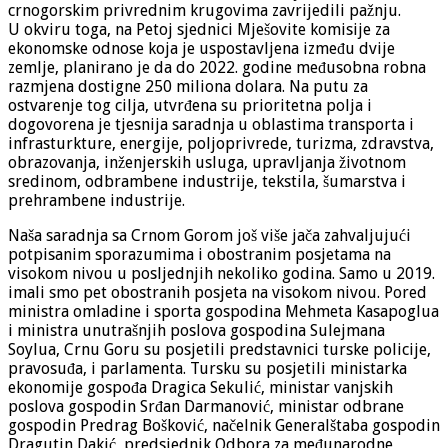
crnogorskim privrednim krugovima zavrijedili pažnju.
U okviru toga, na Petoj sjednici Mješovite komisije za
ekonomske odnose koja je uspostavljena između dvije
zemlje, planirano je da do 2022. godine međusobna robna
razmjena dostigne 250 miliona dolara. Na putu za
ostvarenje tog cilja, utvrđena su prioritetna polja i
dogovorena je tjesnija saradnja u oblastima transporta i
infrasturkture, energije, poljoprivrede, turizma, zdravstva,
obrazovanja, inženjerskih usluga, upravljanja životnom
sredinom, odbrambene industrije, tekstila, šumarstva i
prehrambene industrije.
Naša saradnja sa Crnom Gorom još više jača zahvaljujući
potpisanim sporazumima i obostranim posjetama na
visokom nivou u posljednjih nekoliko godina. Samo u 2019.
imali smo pet obostranih posjeta na visokom nivou. Pored
ministra omladine i sporta gospodina Mehmeta Kasapoglua
i ministra unutrašnjih poslova gospodina Sulejmana
Soylua, Crnu Goru su posjetili predstavnici turske policije,
pravosuđa, i parlamenta. Tursku su posjetili ministarka
ekonomije gospođa Dragica Sekulić, ministar vanjskih
poslova gospodin Srđan Darmanović, ministar odbrane
gospodin Predrag Bošković, načelnik Generalštaba gospodin
Dragutin Dakić, predsjednik Odbora za međunarodne