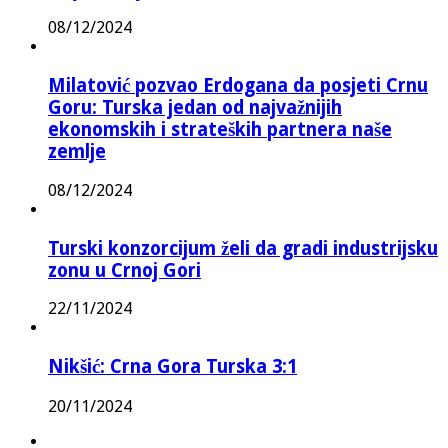
08/12/2024
Milatović pozvao Erdogana da posjeti Crnu
Goru: Turska jedan od najvažnijih
ekonomskih i strateških partnera naše
zemlje
08/12/2024
Turski konzorcijum želi da gradi industrijsku
zonu u Crnoj Gori
22/11/2024
Nikšić: Crna Gora Turska 3:1
20/11/2024