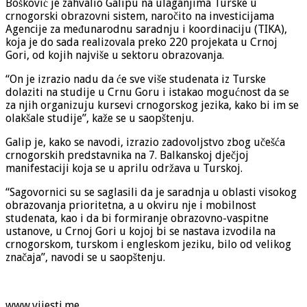
Bošković je zahvalio Galipu na ulaganjima Turske u
crnogorski obrazovni sistem, naročito na investicijama
Agencije za međunarodnu saradnju i koordinaciju (TIKA),
koja je do sada realizovala preko 220 projekata u Crnoj
Gori, od kojih najviše u sektoru obrazovanja.
“On je izrazio nadu da će sve više studenata iz Turske
dolaziti na studije u Crnu Goru i istakao mogućnost da se
za njih organizuju kursevi crnogorskog jezika, kako bi im se
olakšale studije”, kaže se u saopštenju.
Galip je, kako se navodi, izrazio zadovoljstvo zbog učešća
crnogorskih predstavnika na 7. Balkanskoj dječjoj
manifestaciji koja se u aprilu održava u Turskoj.
“Sagovornici su se saglasili da je saradnja u oblasti visokog
obrazovanja prioritetna, a u okviru nje i mobilnost
studenata, kao i da bi formiranje obrazovno-vaspitne
ustanove, u Crnoj Gori u kojoj bi se nastava izvodila na
crnogorskom, turskom i engleskom jeziku, bilo od velikog
značaja”, navodi se u saopštenju.
www.vijesti.me