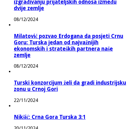
izgrađivanju prijateljskih odnosa između
dvije zemlje
08/12/2024
Milatović pozvao Erdogana da posjeti Crnu
Goru: Turska jedan od najvažnijih
ekonomskih i strateških partnera naše
zemlje
08/12/2024
Turski konzorcijum želi da gradi industrijsku
zonu u Crnoj Gori
22/11/2024
Nikšić: Crna Gora Turska 3:1
20/11/2024