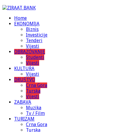
Home
EKONOMIJA
Biznis
Investicije
Tenderi
Vijesti
OBRAZOVANJE
Studenti
Vijesti
KULTURA
Vijesti
DRUŠTVO
Crna Gora
Turska
Vijesti
ZABAVA
Muzika
Tv / Film
TURIZAM
Crna Gora
Turska