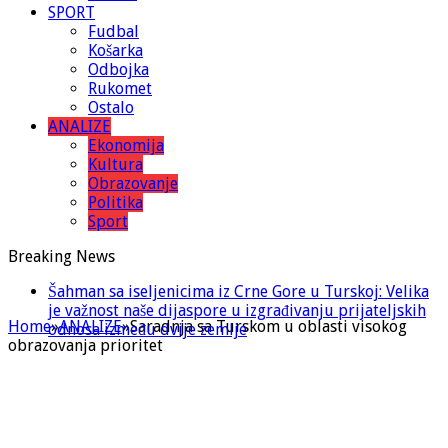
SPORT
Fudbal
Košarka
Odbojka
Rukomet
Ostalo
ANALIZE
Ekonomija
Kultura
Obrazovanje
Politika
Sport
Breaking News
Šahman sa iseljenicima iz Crne Gore u Turskoj: Velika
je važnost naše dijaspore u izgrađivanju prijateljskih
Home
»
ANALIZE
»
Saradnja sa Turskom u oblasti visokog
odnosa između dvije zemlje
obrazovanja prioritet