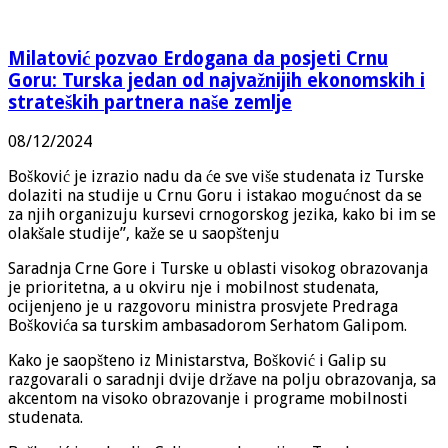
Milatović pozvao Erdogana da posjeti Crnu
Goru: Turska jedan od najvažnijih ekonomskih i
strateških partnera naše zemlje
08/12/2024
Bošković je izrazio nadu da će sve više studenata iz Turske
dolaziti na studije u Crnu Goru i istakao mogućnost da se
za njih organizuju kursevi crnogorskog jezika, kako bi im se
olakšale studije”, kaže se u saopštenju
Saradnja Crne Gore i Turske u oblasti visokog obrazovanja
je prioritetna, a u okviru nje i mobilnost studenata,
ocijenjeno je u razgovoru ministra prosvjete Predraga
Boškovića sa turskim ambasadorom Serhatom Galipom.
Kako je saopšteno iz Ministarstva, Bošković i Galip su
razgovarali o saradnji dvije države na polju obrazovanja, sa
akcentom na visoko obrazovanje i programe mobilnosti
studenata.