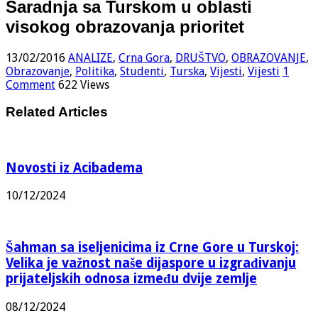
Saradnja sa Turskom u oblasti
visokog obrazovanja prioritet
13/02/2016
ANALIZE
,
Crna Gora
,
DRUŠTVO
,
OBRAZOVANJE
,
Obrazovanje
,
Politika
,
Studenti
,
Turska
,
Vijesti
,
Vijesti
1
Comment
622 Views
Related Articles
Novosti iz Acibadema
10/12/2024
Šahman sa iseljenicima iz Crne Gore u Turskoj:
Velika je važnost naše dijaspore u izgrađivanju
prijateljskih odnosa između dvije zemlje
08/12/2024