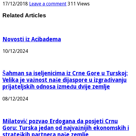
17/12/2018
Leave a comment
311 Views
Related Articles
Novosti iz Acibadema
10/12/2024
Šahman sa iseljenicima iz Crne Gore u Turskoj:
Velika je važnost naše dijaspore u izgrađivanju
prijateljskih odnosa između dvije zemlje
08/12/2024
Milatović pozvao Erdogana da posjeti Crnu
Goru: Turska jedan od najvažnijih ekonomskih i
strateških partnera naše zemlje