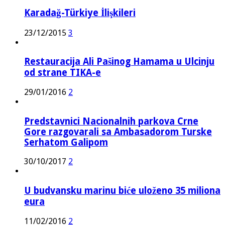
Karadağ-Türkiye İlişkileri
23/12/2015
3
Restauracija Ali Pašinog Hamama u Ulcinju
od strane TIKA-e
29/01/2016
2
Predstavnici Nacionalnih parkova Crne
Gore razgovarali sa Ambasadorom Turske
Serhatom Galipom
30/10/2017
2
U budvansku marinu biće uloženo 35 miliona
eura
11/02/2016
2