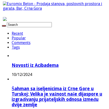
Recent
Popular
Comments
Tags
Novosti iz Acibadema
10/12/2024
Šahman sa iseljenicima iz Crne Gore u
Turskoj: Velika je važnost naše dijaspore u
izgrađivanju prijateljskih odnosa između
dvije zemlje