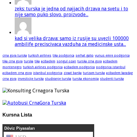
zeks: turska je jedna od najjacih drzava na svetu i to
nije samo puko slovo. proizvode...
kad si velika drzava: samo iz rusije su uvezli 100000
ambilife preciscivaca vazduha za medicinske usta...
crna gora turska
turkish airlines
tika podgorica
serhat galip
yunus emre podgorica
tika crna gora
turska
tika
acibadem
songul ozan
turska crna gora
acibadem
montenegro
turkish airlines podgorica
acibadem podgorica
podgorica istanbul
acibadem crna gora
istanbul podgorica
ziraat banka
turizam turska
acibadem karadag
crna gora
investicije turska
studiranje turska
turska ekonomija
studenti turska
Kursna Lista