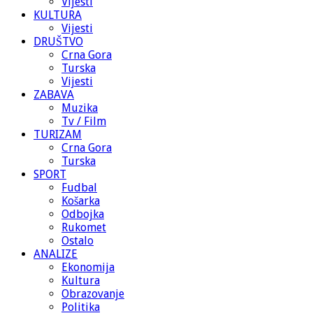
Vijesti
KULTURA
Vijesti
DRUŠTVO
Crna Gora
Turska
Vijesti
ZABAVA
Muzika
Tv / Film
TURIZAM
Crna Gora
Turska
SPORT
Fudbal
Košarka
Odbojka
Rukomet
Ostalo
ANALIZE
Ekonomija
Kultura
Obrazovanje
Politika