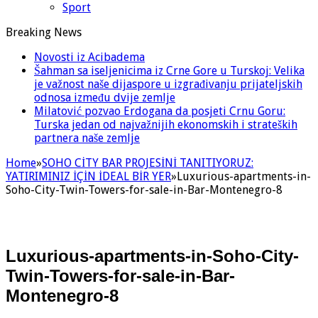
Sport
Breaking News
Novosti iz Acibadema
Šahman sa iseljenicima iz Crne Gore u Turskoj: Velika
je važnost naše dijaspore u izgrađivanju prijateljskih
odnosa između dvije zemlje
Milatović pozvao Erdogana da posjeti Crnu Goru:
Turska jedan od najvažnijih ekonomskih i strateških
partnera naše zemlje
Home
»
SOHO CİTY BAR PROJESİNİ TANITIYORUZ:
YATIRIMINIZ İÇİN İDEAL BİR YER
»
Luxurious-apartments-in-
Soho-City-Twin-Towers-for-sale-in-Bar-Montenegro-8
Luxurious-apartments-in-Soho-City-
Twin-Towers-for-sale-in-Bar-
Montenegro-8