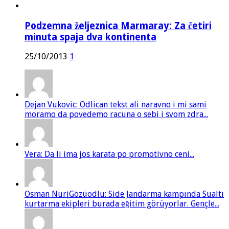
Podzemna željeznica Marmaray: Za četiri
minuta spaja dva kontinenta
25/10/2013
1
Dejan Vukovic: Odlican tekst ali naravno i mi sami
moramo da povedemo racuna o sebi i svom zdra...
Vera: Da li ima jos karata po promotivno ceni...
Osman NuriGözüodlu: Side Jandarma kampında Sualtı
kurtarma ekipleri burada eğitim görüyorlar. Gençle...