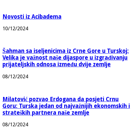
Novosti iz Acibadema
10/12/2024
Šahman sa iseljenicima iz Crne Gore u Turskoj:
Velika je važnost naše dijaspore u izgrađivanju
prijateljskih odnosa između dvije zemlje
08/12/2024
Milatović pozvao Erdogana da posjeti Crnu
Goru: Turska jedan od najvažnijih ekonomskih i
strateških partnera naše zemlje
08/12/2024