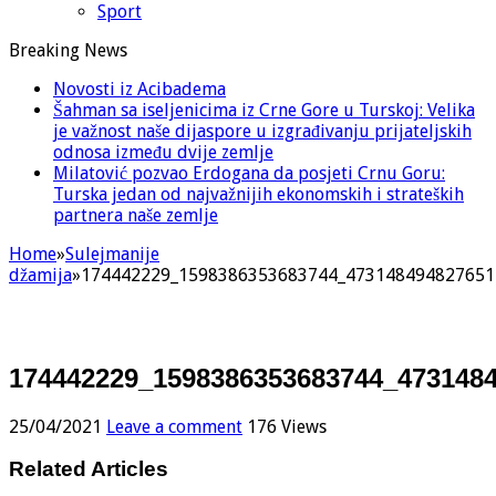
Sport
Breaking News
Novosti iz Acibadema
Šahman sa iseljenicima iz Crne Gore u Turskoj: Velika
je važnost naše dijaspore u izgrađivanju prijateljskih
odnosa između dvije zemlje
Milatović pozvao Erdogana da posjeti Crnu Goru:
Turska jedan od najvažnijih ekonomskih i strateških
partnera naše zemlje
Home
»
Sulejmanije
džamija
»
174442229_1598386353683744_473148494827651
174442229_1598386353683744_473148
25/04/2021
Leave a comment
176 Views
Related Articles