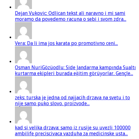
Dejan Vukovic: Odlican tekst ali naravno i mi sami
moramo da povedemo racuna o sebi i svom zdra...
Vera: Da li ima jos karata po promotivno ceni...
Osman NuriGözüodlu: Side Jandarma kampında Sualtı
kurtarma ekipleri burada eğitim görüyorlar. Gençle...
zeks: turska je jedna od najjacih drzava na svetu i to
nije samo puko slovo. proizvode...
kad si velika drzava: samo iz rusije su uvezli 100000
ambilife preciscivaca vazduha za medicinske usta...