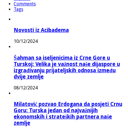
Comments
Tags
Novosti iz Acibadema
10/12/2024
Šahman sa iseljenicima iz Crne Gore u
Turskoj: Velika je važnost naše dijaspore u
izgrađivanju prijateljskih odnosa između
dvije zemlje
08/12/2024
Milatović pozvao Erdogana da posjeti Crnu
Goru: Turska jedan od najvažnijih
ekonomskih i strateških partnera naše
zemlje