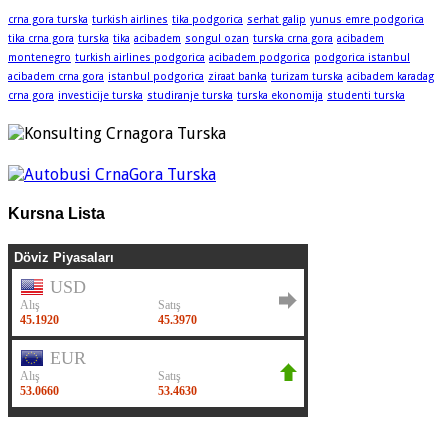
crna gora turska
turkish airlines
tika podgorica
serhat galip
yunus emre podgorica
tika crna gora
turska
tika
acibadem
songul ozan
turska crna gora
acibadem
montenegro
turkish airlines podgorica
acibadem podgorica
podgorica istanbul
acibadem crna gora
istanbul podgorica
ziraat banka
turizam turska
acibadem karadag
crna gora
investicije turska
studiranje turska
turska ekonomija
studenti turska
Kursna Lista