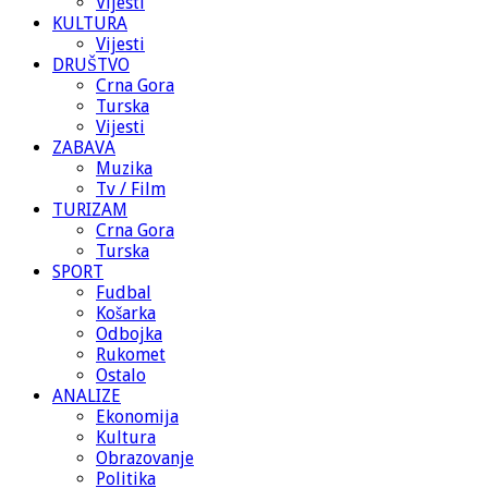
Vijesti
KULTURA
Vijesti
DRUŠTVO
Crna Gora
Turska
Vijesti
ZABAVA
Muzika
Tv / Film
TURIZAM
Crna Gora
Turska
SPORT
Fudbal
Košarka
Odbojka
Rukomet
Ostalo
ANALIZE
Ekonomija
Kultura
Obrazovanje
Politika