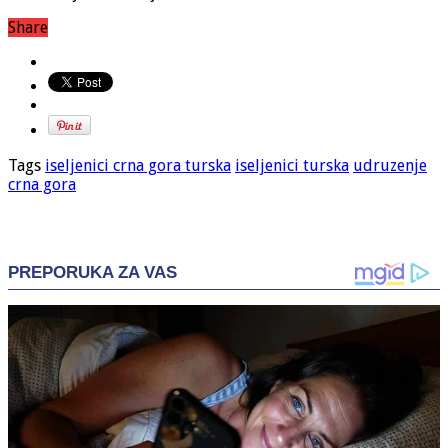
Share
Tags
iseljenici crna gora turska
iseljenici turska
udruzenje
crna gora