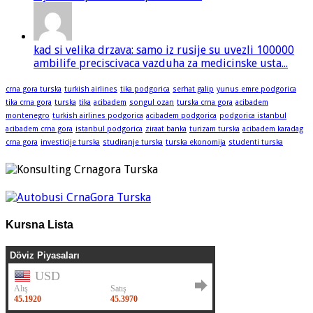
kad si velika drzava: samo iz rusije su uvezli 100000
ambilife preciscivaca vazduha za medicinske usta...
crna gora turska
turkish airlines
tika podgorica
serhat galip
yunus emre podgorica
tika crna gora
turska
tika
acibadem
songul ozan
turska crna gora
acibadem
montenegro
turkish airlines podgorica
acibadem podgorica
podgorica istanbul
acibadem crna gora
istanbul podgorica
ziraat banka
turizam turska
acibadem karadag
crna gora
investicije turska
studiranje turska
turska ekonomija
studenti turska
Kursna Lista