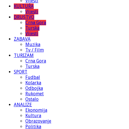
Vijesti
KULTURA
Vijesti
DRUŠTVO
Crna Gora
Turska
Vijesti
ZABAVA
Muzika
Tv / Film
TURIZAM
Crna Gora
Turska
SPORT
Fudbal
Košarka
Odbojka
Rukomet
Ostalo
ANALIZE
Ekonomija
Kultura
Obrazovanje
Politika