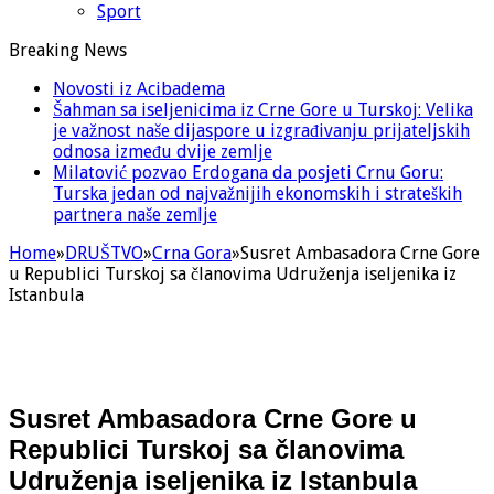
Sport
Breaking News
Novosti iz Acibadema
Šahman sa iseljenicima iz Crne Gore u Turskoj: Velika
je važnost naše dijaspore u izgrađivanju prijateljskih
odnosa između dvije zemlje
Milatović pozvao Erdogana da posjeti Crnu Goru:
Turska jedan od najvažnijih ekonomskih i strateških
partnera naše zemlje
Home
»
DRUŠTVO
»
Crna Gora
»
Susret Ambasadora Crne Gore
u Republici Turskoj sa članovima Udruženja iseljenika iz
Istanbula
Susret Ambasadora Crne Gore u
Republici Turskoj sa članovima
Udruženja iseljenika iz Istanbula