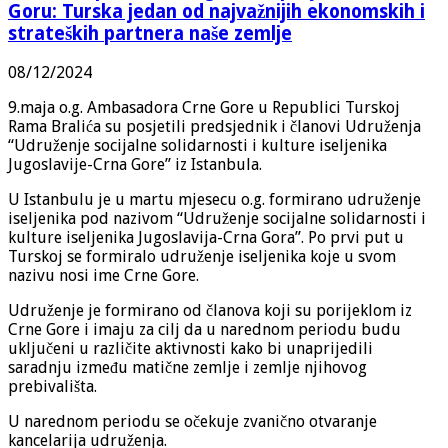
Goru: Turska jedan od najvažnijih ekonomskih i
strateških partnera naše zemlje
08/12/2024
9.maja o.g. Ambasadora Crne Gore u Republici Turskoj
Rama Bralića su posjetili predsjednik i članovi Udruženja
“Udruženje socijalne solidarnosti i kulture iseljenika
Jugoslavije-Crna Gore” iz Istanbula.
U Istanbulu je u martu mjesecu o.g. formirano udruženje
iseljenika pod nazivom “Udruženje socijalne solidarnosti i
kulture iseljenika Jugoslavija-Crna Gora”. Po prvi put u
Turskoj se formiralo udruženje iseljenika koje u svom
nazivu nosi ime Crne Gore.
Udruženje je formirano od članova koji su porijeklom iz
Crne Gore i imaju za cilj da u narednom periodu budu
uključeni u različite aktivnosti kako bi unaprijedili
saradnju između matične zemlje i zemlje njihovog
prebivališta.
U narednom periodu se očekuje zvanično otvaranje
kancelarija udruženja.