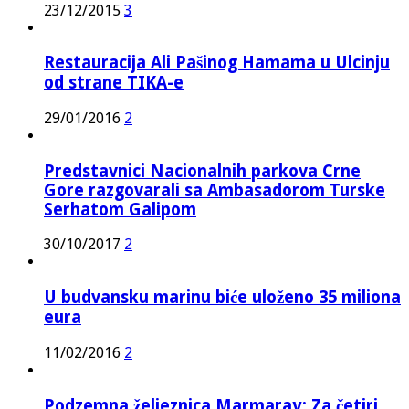
23/12/2015
3
Restauracija Ali Pašinog Hamama u Ulcinju
od strane TIKA-e
29/01/2016
2
Predstavnici Nacionalnih parkova Crne
Gore razgovarali sa Ambasadorom Turske
Serhatom Galipom
30/10/2017
2
U budvansku marinu biće uloženo 35 miliona
eura
11/02/2016
2
Podzemna željeznica Marmaray: Za četiri