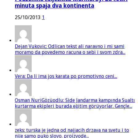
minuta spaja dva kontinenta
25/10/2013
1
Dejan Vukovic: Odlican tekst ali naravno i mi sami
moramo da povedemo racuna o sebi i svom zdra...
Vera: Da li ima jos karata po promotivno ceni...
Osman NuriGözüodlu: Side Jandarma kampında Sualtı
kurtarma ekipleri burada eğitim görüyorlar. Gençle...
zeks: turska je jedna od najjacih drzava na svetu i to
nije samo puko slovo. proizvode...