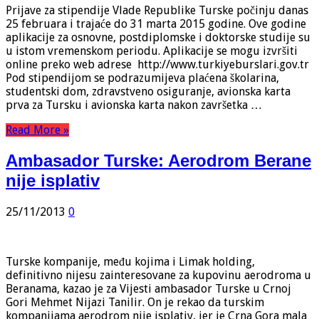
Prijave za stipendije Vlade Republike Turske počinju danas
25 februara i trajaće do 31 marta 2015 godine. Ove godine
aplikacije za osnovne, postdiplomske i doktorske studije su
u istom vremenskom periodu. Aplikacije se mogu izvršiti
online preko web adrese http://www.turkiyeburslari.gov.tr
Pod stipendijom se podrazumijeva plaćena školarina,
studentski dom, zdravstveno osiguranje, avionska karta
prva za Tursku i avionska karta nakon završetka …
Read More »
Ambasador Turske: Aerodrom Berane
nije isplativ
25/11/2013
0
Turske kompanije, među kojima i Limak holding,
definitivno nijesu zainteresovane za kupovinu aerodroma u
Beranama, kazao je za Vijesti ambasador Turske u Crnoj
Gori Mehmet Nijazi Tanilir. On je rekao da turskim
kompanijama aerodrom nije isplativ, jer je Crna Gora mala