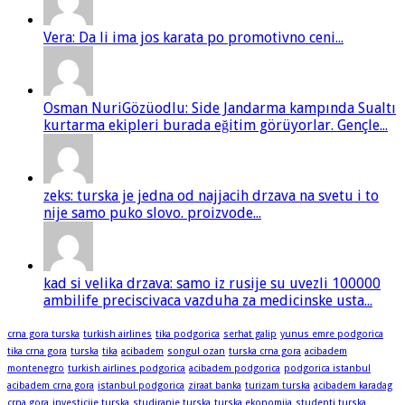
Vera: Da li ima jos karata po promotivno ceni...
Osman NuriGözüodlu: Side Jandarma kampında Sualtı
kurtarma ekipleri burada eğitim görüyorlar. Gençle...
zeks: turska je jedna od najjacih drzava na svetu i to
nije samo puko slovo. proizvode...
kad si velika drzava: samo iz rusije su uvezli 100000
ambilife preciscivaca vazduha za medicinske usta...
crna gora turska
turkish airlines
tika podgorica
serhat galip
yunus emre podgorica
tika crna gora
turska
tika
acibadem
songul ozan
turska crna gora
acibadem
montenegro
turkish airlines podgorica
acibadem podgorica
podgorica istanbul
acibadem crna gora
istanbul podgorica
ziraat banka
turizam turska
acibadem karadag
crna gora
investicije turska
studiranje turska
turska ekonomija
studenti turska