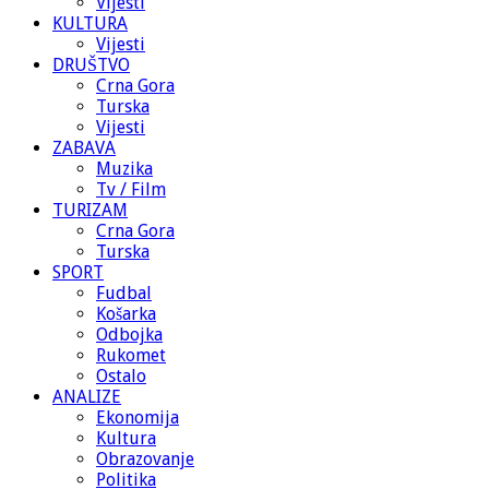
Vijesti
KULTURA
Vijesti
DRUŠTVO
Crna Gora
Turska
Vijesti
ZABAVA
Muzika
Tv / Film
TURIZAM
Crna Gora
Turska
SPORT
Fudbal
Košarka
Odbojka
Rukomet
Ostalo
ANALIZE
Ekonomija
Kultura
Obrazovanje
Politika