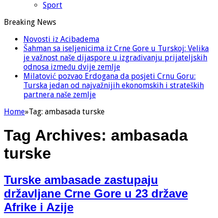
Sport
Breaking News
Novosti iz Acibadema
Šahman sa iseljenicima iz Crne Gore u Turskoj: Velika
je važnost naše dijaspore u izgrađivanju prijateljskih
odnosa između dvije zemlje
Milatović pozvao Erdogana da posjeti Crnu Goru:
Turska jedan od najvažnijih ekonomskih i strateških
partnera naše zemlje
Home
»
Tag:
ambasada turske
Tag Archives:
ambasada
turske
Turske ambasade zastupaju
državljane Crne Gore u 23 države
Afrike i Azije