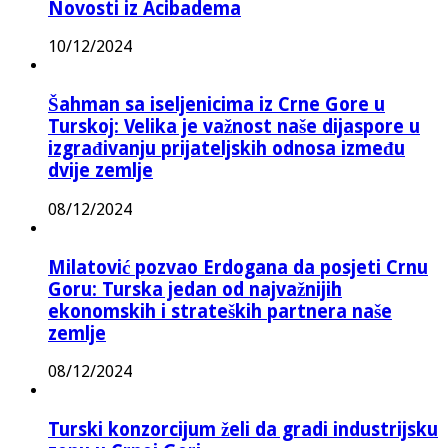
Novosti iz Acibadema
10/12/2024
Šahman sa iseljenicima iz Crne Gore u
Turskoj: Velika je važnost naše dijaspore u
izgrađivanju prijateljskih odnosa između
dvije zemlje
08/12/2024
Milatović pozvao Erdogana da posjeti Crnu
Goru: Turska jedan od najvažnijih
ekonomskih i strateških partnera naše
zemlje
08/12/2024
Turski konzorcijum želi da gradi industrijsku