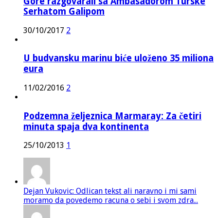
Gore razgovarali sa Ambasadorom Turske
Serhatom Galipom
30/10/2017
2
U budvansku marinu biće uloženo 35 miliona
eura
11/02/2016
2
Podzemna željeznica Marmaray: Za četiri
minuta spaja dva kontinenta
25/10/2013
1
Dejan Vukovic: Odlican tekst ali naravno i mi sami
moramo da povedemo racuna o sebi i svom zdra...