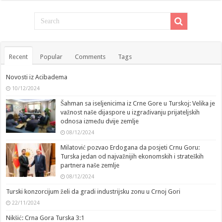
Recent
Popular
Comments
Tags
Novosti iz Acibadema
10/12/2024
Šahman sa iseljenicima iz Crne Gore u Turskoj: Velika je
važnost naše dijaspore u izgrađivanju prijateljskih
odnosa između dvije zemlje
08/12/2024
Milatović pozvao Erdogana da posjeti Crnu Goru:
Turska jedan od najvažnijih ekonomskih i strateških
partnera naše zemlje
08/12/2024
Turski konzorcijum želi da gradi industrijsku zonu u Crnoj Gori
22/11/2024
Nikšić: Crna Gora Turska 3:1