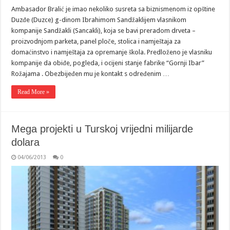
Ambasador Bralić je imao nekoliko susreta sa biznismenom iz opštine
Duzđe (Duzce) g-dinom Ibrahimom Sandžaklijem vlasnikom
kompanije Sandžakli (Sancakli), koja se bavi preradom drveta –
proizvodnjom parketa, panel ploče, stolica i namještaja za
domaćinstvo i namještaja za opremanje škola. Predloženo je vlasniku
kompanije da obiđe, pogleda, i ocijeni stanje fabrike “Gornji Ibar”
Rožajama . Obezbijeđen mu je kontakt s određenim …
Read More »
Mega projekti u Turskoj vrijedni milijarde
dolara
04/06/2013
0