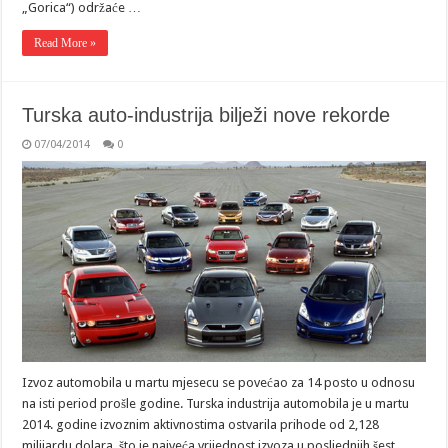
„Gorica“) održaće …
Read More »
Turska auto-industrija bilježi nove rekorde
07/04/2014
0
Izvoz automobila u martu mjesecu se povećao za 14 posto u odnosu
na isti period prošle godine. Turska industrija automobila je u martu
2014. godine izvoznim aktivnostima ostvarila prihode od 2,128
milijardu dolara, što je najveća vrijednost izvoza u posljednjih šest