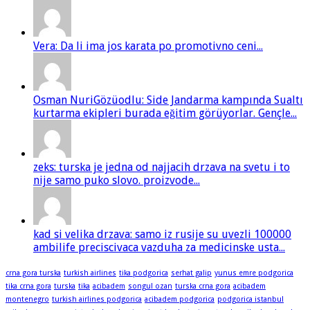
Vera: Da li ima jos karata po promotivno ceni...
Osman NuriGözüodlu: Side Jandarma kampında Sualtı
kurtarma ekipleri burada eğitim görüyorlar. Gençle...
zeks: turska je jedna od najjacih drzava na svetu i to
nije samo puko slovo. proizvode...
kad si velika drzava: samo iz rusije su uvezli 100000
ambilife preciscivaca vazduha za medicinske usta...
crna gora turska
turkish airlines
tika podgorica
serhat galip
yunus emre podgorica
tika crna gora
turska
tika
acibadem
songul ozan
turska crna gora
acibadem
montenegro
turkish airlines podgorica
acibadem podgorica
podgorica istanbul