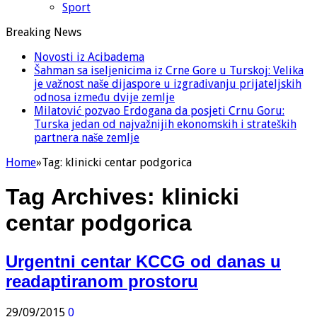
Sport
Breaking News
Novosti iz Acibadema
Šahman sa iseljenicima iz Crne Gore u Turskoj: Velika
je važnost naše dijaspore u izgrađivanju prijateljskih
odnosa između dvije zemlje
Milatović pozvao Erdogana da posjeti Crnu Goru:
Turska jedan od najvažnijih ekonomskih i strateških
partnera naše zemlje
Home
»
Tag:
klinicki centar podgorica
Tag Archives:
klinicki
centar podgorica
Urgentni centar KCCG od danas u
readaptiranom prostoru
29/09/2015
0