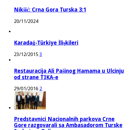
Nikšić: Crna Gora Turska 3:1
20/11/2024
Karadağ-Türkiye İlişkileri
23/12/2015
3
Restauracija Ali Pašinog Hamama u Ulcinju
od strane TIKA-e
29/01/2016
2
Predstavnici Nacionalnih parkova Crne
Gore razgovarali sa Ambasadorom Turske