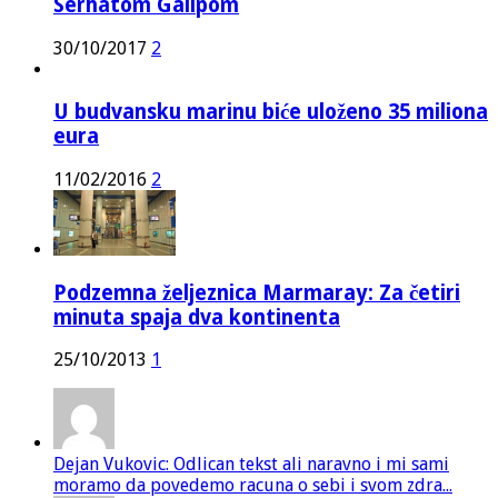
Serhatom Galipom
30/10/2017
2
U budvansku marinu biće uloženo 35 miliona
eura
11/02/2016
2
Podzemna željeznica Marmaray: Za četiri
minuta spaja dva kontinenta
25/10/2013
1
Dejan Vukovic: Odlican tekst ali naravno i mi sami
moramo da povedemo racuna o sebi i svom zdra...