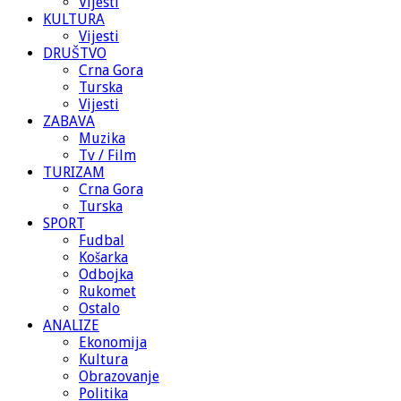
Vijesti
KULTURA
Vijesti
DRUŠTVO
Crna Gora
Turska
Vijesti
ZABAVA
Muzika
Tv / Film
TURIZAM
Crna Gora
Turska
SPORT
Fudbal
Košarka
Odbojka
Rukomet
Ostalo
ANALIZE
Ekonomija
Kultura
Obrazovanje
Politika