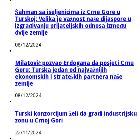
Šahman sa iseljenicima iz Crne Gore u
Turskoj: Velika je važnost naše dijaspore u
izgrađivanju prijateljskih odnosa između
dvije zemlje
08/12/2024
Milatović pozvao Erdogana da posjeti Crnu
Goru: Turska jedan od najvažnijih
ekonomskih i strateških partnera naše
zemlje
08/12/2024
Turski konzorcijum želi da gradi industrijsku
zonu u Crnoj Gori
22/11/2024