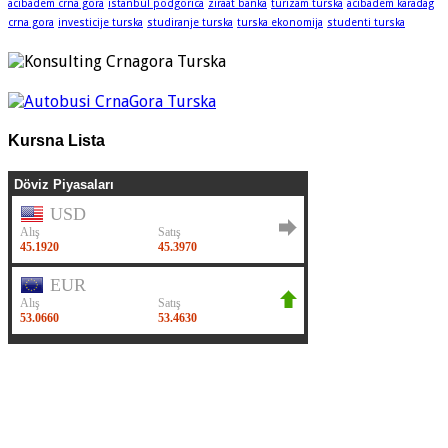
acibadem crna gora
istanbul podgorica
ziraat banka
turizam turska
acibadem karadag
crna gora
investicije turska
studiranje turska
turska ekonomija
studenti turska
Kursna Lista